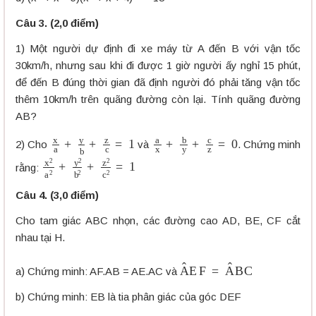
Câu 3. (2,0 điểm)
1) Một người dự định đi xe máy từ A đến B với vận tốc
30km/h, nhưng sau khi đi được 1 giờ người ấy nghỉ 15 phút,
để đến B đúng thời gian đã định người đó phải tăng vận tốc
thêm 10km/h trên quãng đường còn lại. Tính quãng đường
AB?
x
a
+
y
b
+
z
c
=
1
a
x
+
b
y
+
c
z
=
0
2) Cho
và
. Chứng minh
x
2
a
2
+
y
2
b
2
+
z
2
c
2
=
1
rằng:
Câu 4. (3,0 điểm)
Cho tam giác ABC nhọn, các đường cao AD, BE, CF cắt
nhau tại H.
A
E
F
^
=
A
B
C
^
a) Chứng minh: AF.AB = AE.AC và
b) Chứng minh: EB là tia phân giác của góc DEF