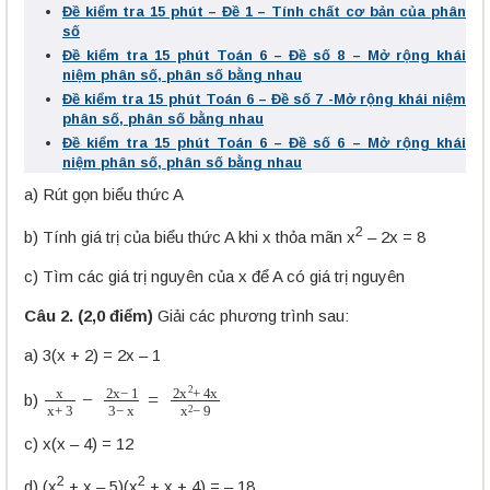
Đề kiểm tra 15 phút – Đề 1 – Tính chất cơ bản của phân
số
Đề kiểm tra 15 phút Toán 6 – Đề số 8 – Mở rộng khái
niệm phân số, phân số bằng nhau
Đề kiểm tra 15 phút Toán 6 – Đề số 7 -Mở rộng khái niệm
phân số, phân số bằng nhau
Đề kiểm tra 15 phút Toán 6 – Đề số 6 – Mở rộng khái
niệm phân số, phân số bằng nhau
a) Rút gọn biểu thức A
2
b) Tính giá trị của biểu thức A khi x thỏa mãn x
– 2x = 8
c) Tìm các giá trị nguyên của x để A có giá trị nguyên
Câu 2. (2,0 điểm)
Giải các phương trình sau:
a) 3(x + 2) = 2x – 1
x
x
+
3
−
2
x
−
1
3
−
x
=
2
x
2
+
4
x
x
2
−
9
b)
c) x(x – 4) = 12
2
2
d) (x
+ x – 5)(x
+ x + 4) = – 18