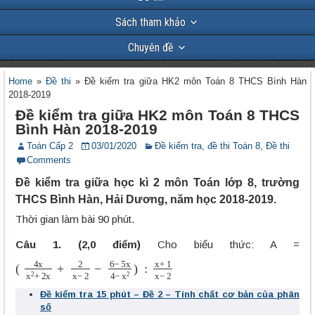
Sách tham khảo
Chuyên đề
Home
»
Đề thi
»
Đề kiểm tra giữa HK2 môn Toán 8 THCS Bình Hàn
2018-2019
Đề kiểm tra giữa HK2 môn Toán 8 THCS
Bình Hàn 2018-2019
Toán Cấp 2
03/01/2020
Đề kiểm tra, đề thi Toán 8
,
Đề thi
Comments
Đề kiểm tra giữa học kì 2 môn Toán lớp 8, trường
THCS Bình Hàn, Hải Dương, năm học 2018-2019.
Thời gian làm bài 90 phút.
Câu 1. (2,0 điểm)
Cho biểu thức: A =
(
4
x
x
2
+
2
x
+
2
x
−
2
−
6
−
5
x
4
−
x
2
)
:
x
+
1
x
−
2
Đề kiểm tra 15 phút – Đề 2 – Tính chất cơ bản của phân
số