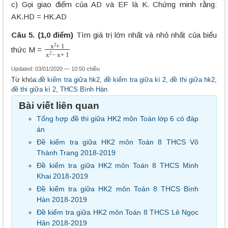
c) Gọi giao điểm của AD và EF là K. Chứng minh rằng:
AK.HD = HK.AD
Câu 5. (1,0 điểm)
Tìm giá trị lớn nhất và nhỏ nhất của biểu
x
2
+
1
x
2
−
x
+
1
thức M =
Updated: 03/01/2020 — 10:50 chiều
Từ khóa:
đề kiểm tra giữa hk2
,
đề kiểm tra giữa kì 2
,
đề thi giữa hk2
,
đề thi giữa kì 2
,
THCS Bình Hàn
Bài viết liên quan
Tổng hợp đề thi giữa HK2 môn Toán lớp 6 có đáp
án
Đề kiểm tra giữa HK2 môn Toán 8 THCS Võ
Thành Trang 2018-2019
Đề kiểm tra giữa HK2 môn Toán 8 THCS Minh
Khai 2018-2019
Đề kiểm tra giữa HK2 môn Toán 8 THCS Bình
Hàn 2018-2019
Đề kiểm tra giữa HK2 môn Toán 8 THCS Lê Ngọc
Hân 2018-2019