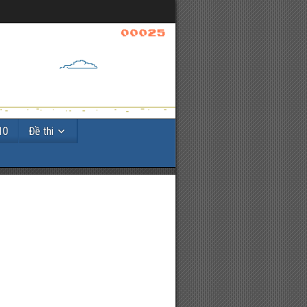
10
Đề thi