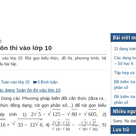
Bài viết m
0
ôn thi vào lớp 10
11 dạng toá
Các dạng to
 vào lớp 10: Rút gọn biểu thức, đồ thị, phương trình, hệ
– Số học 6
ụ bài tập.
Tập hợp và 
Đề kiểm tra
i Toán vào lớp 10
3 Bình luận
phân số
c dạng Toán ôn thi vào lớp 10
Đề kiểm tra
 Dùng các Phương pháp biến đổi căn thức (đưa ra ;
phân số
 thức đồng dạng; rút gọn phân số…) để rút gọn biểu
Nhiều ngư
2
5
−
125
−
80
+
605
hép tính: 1)
; 2)
Sorry. No dat
3
−
12
6
2
8
−
12
18
−
48
−
5
+
27
30
+
162
; 4)
; 5)
Lưu trữ