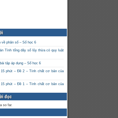
ới
n về phân số – Số học 6
án Tính tổng dãy số lũy thừa có quy luật
bài tập áp dụng – Số học 6
 15 phút – Đề 2 – Tính chất cơ bản của
 15 phút – Đề 1 – Tính chất cơ bản của
ời đọc
a so far.