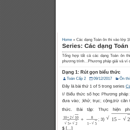
Home
»
Các dạng Toán ôn thi vào lớp 1
Series: Các dạng Toán 
Tổng hợp tất cả các dạng Toán ôn thi
phương trình…Phương pháp giải và ví d
Dạng 1: Rút gọn biểu thức
Toán Cấp 2
09/12/2017
Ôn th
Đây là bài thứ 1 of 5 trong series
Cá
I/ Biểu thức số học Phương pháp:
đưa vào; ;khử; trục; cộng,trừ căn
thức. Bài tập: Thực hiện p
10
+
2
10
5
+
2
+
8
1
−
5
15
−
216
+
3
; 3)
$ […]