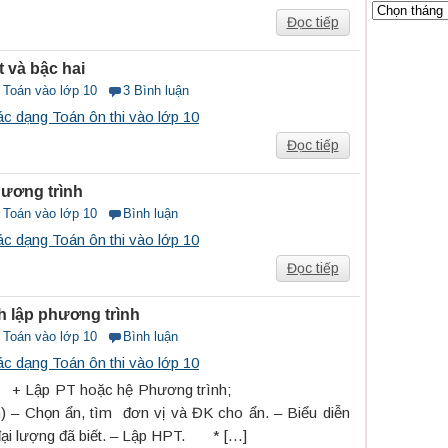
Đọc tiếp
 và bậc hai
i Toán vào lớp 10
3 Bình luận
c dạng Toán ôn thi vào lớp 10
Đọc tiếp
hương trình
i Toán vào lớp 10
Bình luận
c dạng Toán ôn thi vào lớp 10
Đọc tiếp
h lập phương trình
i Toán vào lớp 10
Bình luận
c dạng Toán ôn thi vào lớp 10
ước 1: + Lập PT hoặc hệ Phương trình;
h) – Chọn ẩn, tìm đơn vị và ĐK cho ẩn. – Biểu diễn
 đại lượng đã biết. – Lập HPT. * […]