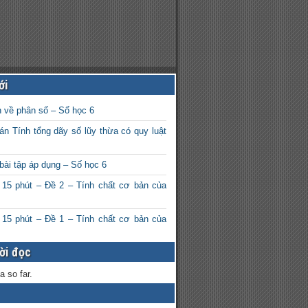
ới
n về phân số – Số học 6
án Tính tổng dãy số lũy thừa có quy luật
bài tập áp dụng – Số học 6
 15 phút – Đề 2 – Tính chất cơ bản của
 15 phút – Đề 1 – Tính chất cơ bản của
ời đọc
a so far.