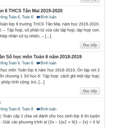
án 6 THCS Tân Mai 2019-2020
ưỡng Toán 6
,
Toán 6
Bình luận
 Toán lớp 6 trường THCS Tân Mai, năm học 2019-2020.
yết: – Tập hợp, số phần tử của các tập hợp, tập hợp con.
hép nhân số tự nhiên. – […]
Đọc tiếp
ần Số học môn Toán 6 năm 2018-2019
ưỡng Toán 6
,
Toán 6
Bình luận
học môn Toán lớp 6 năm học 2018-2019. Ôn tập với 2
t ôn chương 1 Số học 6: Tập hợp: cách ghi một tập hợp;
phép tính cộng, trừ, […]
Đọc tiếp
8
ưỡng Toán 8
,
Toán 8
Bình luận
 Toán cấp 2 chia sẻ dành cho học sinh lớp 8 ôn luyện
 1: Giải các phương trình a/ (2x – 1)x2 + 9(1 – 2x) = 0 b/