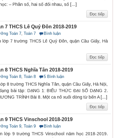
c: – Phân số, hai số đối nhau, số […]
Đọc tiếp
n 7 THCS Lê Quý Đôn 2018-2019
ưỡng Toán 7
,
Toán 7
Bình luận
n lớp 7 trường THCS Lê Quý Đôn, quận Cầu Giấy, Hà
Đọc tiếp
n 8 THCS Nghĩa Tân 2018-2019
ưỡng Toán 8
,
Toán 8
5 Bình luận
lớp 8 trường THCS Nghĩa Tân, quận Cầu Giấy, Hà Nội,
 dạng bài tập: DẠNG 1: BIỂU THỨC ĐẠI SỐ DẠNG 2.
NG TRÌNH Bài 8. Một ca nô xuôi dòng từ bến A […]
Đọc tiếp
n 9 THCS Vinschool 2018-2019
ưỡng Toán 9
,
Toán 9
Bình luận
n lớp 9 trường THCS Vinschool năm học 2018-2019.