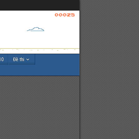
10
Đề thi