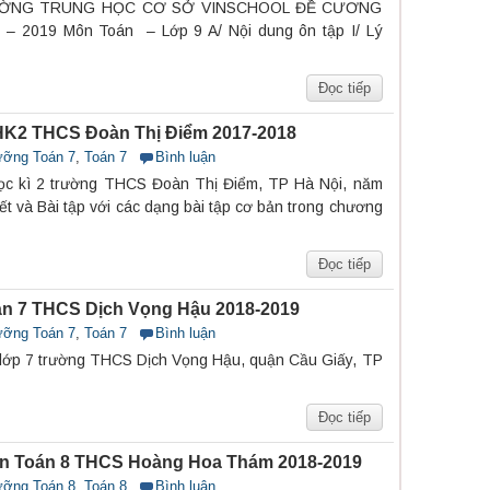
. TRƯỜNG TRUNG HỌC CƠ SỞ VINSCHOOL ĐỀ CƯƠNG
 2019 Môn Toán – Lớp 9 A/ Nội dung ôn tập I/ Lý
Đọc tiếp
HK2 THCS Đoàn Thị Điểm 2017-2018
ưỡng Toán 7
,
Toán 7
Bình luận
ọc kì 2 trường THCS Đoàn Thị Điểm, TP Hà Nội, năm
t và Bài tập với các dạng bài tập cơ bản trong chương
Đọc tiếp
n 7 THCS Dịch Vọng Hậu 2018-2019
ưỡng Toán 7
,
Toán 7
Bình luận
 lớp 7 trường THCS Dịch Vọng Hậu, quận Cầu Giấy, TP
Đọc tiếp
ôn Toán 8 THCS Hoàng Hoa Thám 2018-2019
ưỡng Toán 8
,
Toán 8
Bình luận