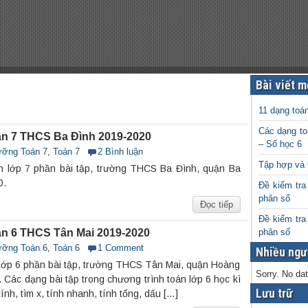
Bài viết m
11 dạng toá
Các dạng to
n 7 THCS Ba Đình 2019-2020
– Số học 6
ưỡng Toán 7
,
Toán 7
2 Bình luận
Tập hợp và 
n lớp 7 phần bài tập, trường THCS Ba Đình, quận Ba
0.
Đề kiểm tra
phân số
Đọc tiếp
Đề kiểm tra
n 6 THCS Tân Mai 2019-2020
phân số
ưỡng Toán 6
,
Toán 6
1 Comment
Nhiều ngư
lớp 6 phần bài tập, trường THCS Tân Mai, quận Hoàng
Sorry. No dat
Các dạng bài tập trong chương trình toán lớp 6 học kì
Lưu trữ
nh, tìm x, tính nhanh, tính tổng, dấu […]