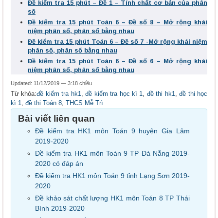
Đề kiểm tra 15 phút – Đề 1 – Tính chất cơ bản của phân
số
Đề kiểm tra 15 phút Toán 6 – Đề số 8 – Mở rộng khái
niệm phân số, phân số bằng nhau
Đề kiểm tra 15 phút Toán 6 – Đề số 7 -Mở rộng khái niệm
phân số, phân số bằng nhau
Đề kiểm tra 15 phút Toán 6 – Đề số 6 – Mở rộng khái
niệm phân số, phân số bằng nhau
Updated: 11/12/2019 — 3:18 chiều
Từ khóa:
đề kiểm tra hk1
,
đề kiểm tra học kì 1
,
đề thi hk1
,
đề thi học
kì 1
,
đề thi Toán 8
,
THCS Mễ Trì
Bài viết liên quan
Đề kiểm tra HK1 môn Toán 9 huyện Gia Lâm
2019-2020
Đề kiểm tra HK1 môn Toán 9 TP Đà Nẵng 2019-
2020 có đáp án
Đề kiểm tra HK1 môn Toán 9 tỉnh Lạng Sơn 2019-
2020
Đề khảo sát chất lượng HK1 môn Toán 8 TP Thái
Bình 2019-2020