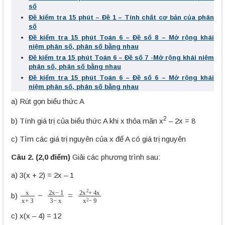
số
Đề kiểm tra 15 phút – Đề 1 – Tính chất cơ bản của phân
số
Đề kiểm tra 15 phút Toán 6 – Đề số 8 – Mở rộng khái
niệm phân số, phân số bằng nhau
Đề kiểm tra 15 phút Toán 6 – Đề số 7 -Mở rộng khái niệm
phân số, phân số bằng nhau
Đề kiểm tra 15 phút Toán 6 – Đề số 6 – Mở rộng khái
niệm phân số, phân số bằng nhau
a) Rút gọn biểu thức A
2
b) Tính giá trị của biểu thức A khi x thỏa mãn x
– 2x = 8
c) Tìm các giá trị nguyên của x để A có giá trị nguyên
Câu 2. (2,0 điểm)
Giải các phương trình sau:
a) 3(x + 2) = 2x – 1
x
x
+
3
−
2
x
−
1
3
−
x
=
2
x
2
+
4
x
x
2
−
9
b)
c) x(x – 4) = 12