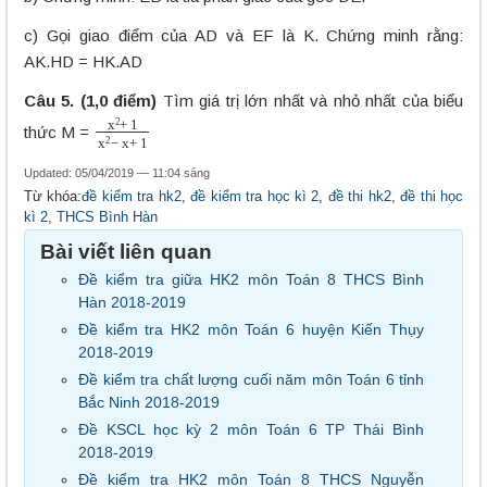
c) Gọi giao điểm của AD và EF là K. Chứng minh rằng:
AK.HD = HK.AD
Câu 5. (1,0 điểm)
Tìm giá trị lớn nhất và nhỏ nhất của biểu
x
2
+
1
x
2
−
x
+
1
thức M =
Updated: 05/04/2019 — 11:04 sáng
Từ khóa:
đề kiểm tra hk2
,
đề kiểm tra học kì 2
,
đề thi hk2
,
đề thi học
kì 2
,
THCS Bình Hàn
Bài viết liên quan
Đề kiểm tra giữa HK2 môn Toán 8 THCS Bình
Hàn 2018-2019
Đề kiểm tra HK2 môn Toán 6 huyện Kiến Thụy
2018-2019
Đề kiểm tra chất lượng cuối năm môn Toán 6 tỉnh
Bắc Ninh 2018-2019
Đề KSCL học kỳ 2 môn Toán 6 TP Thái Bình
2018-2019
Đề kiểm tra HK2 môn Toán 8 THCS Nguyễn