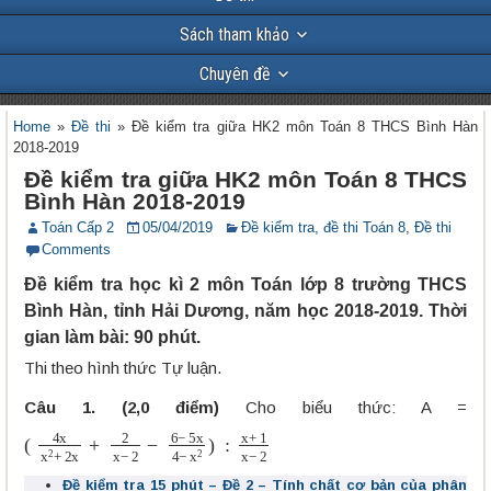
Sách tham khảo
Chuyên đề
Home
»
Đề thi
»
Đề kiểm tra giữa HK2 môn Toán 8 THCS Bình Hàn
2018-2019
Đề kiểm tra giữa HK2 môn Toán 8 THCS
Bình Hàn 2018-2019
Toán Cấp 2
05/04/2019
Đề kiểm tra, đề thi Toán 8
,
Đề thi
Comments
Đề kiểm tra học kì 2 môn Toán lớp 8 trường THCS
Bình Hàn, tỉnh Hải Dương, năm học 2018-2019. Thời
gian làm bài: 90 phút.
Thi theo hình thức Tự luận.
Câu 1. (2,0 điểm)
Cho biểu thức: A =
(
4
x
x
2
+
2
x
+
2
x
−
2
−
6
−
5
x
4
−
x
2
)
:
x
+
1
x
−
2
Đề kiểm tra 15 phút – Đề 2 – Tính chất cơ bản của phân