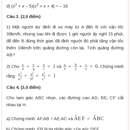
2
2
d) (x
+ x – 5)(x
+ x + 4) = – 18
Câu 3. (2,0 điểm)
1) Một người dự định đi xe máy từ A đến B với vận tốc
30km/h, nhưng sau khi đi được 1 giờ người ấy nghỉ 15 phút,
để đến B đúng thời gian đã định người đó phải tăng vận tốc
thêm 10km/h trên quãng đường còn lại. Tính quãng đường
AB?
x
a
+
y
b
+
z
c
=
1
a
x
+
b
y
+
c
z
=
0
2) Cho
và
. Chứng minh
x
2
a
2
+
y
2
b
2
+
z
2
c
2
=
1
rằng:
Câu 4. (3,0 điểm)
Cho tam giác ABC nhọn, các đường cao AD, BE, CF cắt
nhau tại H.
A
E
F
^
=
A
B
C
^
a) Chứng minh: AF.AB = AE.AC và
b) Chứng minh: EB là tia phân giác của góc DEF