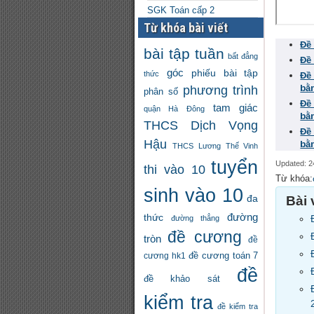
SGK Toán cấp 2
Từ khóa bài viết
Đề
bài tập tuần
bất đẳng
Đề
góc
phiếu bài tập
thức
Đề
phương trình
bằ
phân số
Đề
tam giác
quận Hà Đông
bằ
THCS Dịch Vọng
Đề
Hậu
bằ
THCS Lương Thế Vinh
tuyển
Updated: 2
thi vào 10
Từ khóa:
sinh vào 10
đa
Bài 
đường
thức
đường thẳng
đề cương
tròn
đề
đề cương toán 7
cương hk1
đề
đề khảo sát
kiểm tra
đề kiểm tra