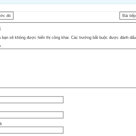
ước đó
Bài tiế
i
 bạn sẽ không được hiển thị công khai.
Các trường bắt buộc được đánh dấ
n
b