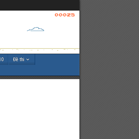
10
Đề thi