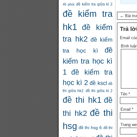
đề kiểm tra giữa kì 2
45 phút
đề kiểm tra
← Bài tr
hk1
đề kiểm
Trả lờ
tra hk2
Email của
đề kiểm
Bình luậ
đề
tra học kì
kiểm tra học kì
1
đề kiểm tra
học kì 2
đề kscl
đề
thi giữa hk2
đề thi giữa kì 2
Tên
*
đề thi hk1
đề
Email
*
đề thi
thi hk2
hsg
Trang we
đề thi hsg 6
đề thi