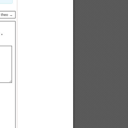
p theo →
u
*