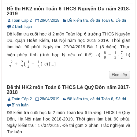
Đề thi HK2 môn Toán 6 THCS Nguyễn Du năm 2018-
2019
Toán Cấp 2
28/04/2019
Đề kiểm tra, đề thi Toán 6
,
Đề thi
2 Bình luận
Đề kiểm tra cuối học kì 2 môn Toán lớp 6 trường THCS Nguyễn
Du, quận Hoàn Kiếm, Hà Nội năm học 2018-2019. Thời gian
làm bài: 90 phút. Ngày thi: 27/04/2019 Bài 1 (3 điểm): Thực
8
9
−
1
3
.
7
2
hiện phép tính (tính hợp lý nếu có thể). a)
b)
−
2
7
+
2
7
(
1
4
−
1
3
)
c) […]
Đọc tiếp
Đề thi HK2 môn Toán 6 THCS Lê Quý Đôn năm 2017-
2018
Toán Cấp 2
28/04/2019
Đề kiểm tra, đề thi Toán 6
,
Đề thi
Bình luận
Đề kiểm tra cuối học kì 2 môn Toán lớp 6 trường THCS Lê Quý
Đôn, Hà Nội năm học 2018-2019. Thời gian làm bài: 90 phút.
Ngày kiểm tra : 17/04/2018. Đề thi gồm 2 phần Trắc nghiệm và
Tự luận.