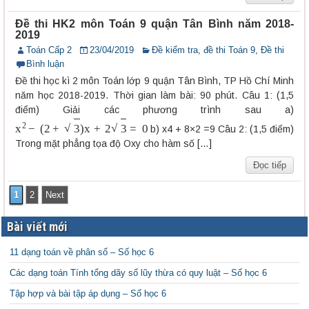
Đề thi HK2 môn Toán 9 quận Tân Bình năm 2018-
2019
Toán Cấp 2
23/04/2019
Đề kiểm tra, đề thi Toán 9
,
Đề thi
Bình luận
Đề thi học kì 2 môn Toán lớp 9 quận Tân Bình, TP Hồ Chí Minh
năm học 2018-2019. Thời gian làm bài: 90 phút. Câu 1: (1,5
điểm) Giải các phương trình sau a)
x
2
−
(
2
+
3
)
x
+
2
3
=
0
b) x4 + 8×2 =9 Câu 2: (1,5 điểm)
Trong mặt phẳng tọa độ Oxy cho hàm số […]
Đọc tiếp
1
2
Next
Bài viết mới
11 dạng toán về phân số – Số học 6
Các dạng toán Tính tổng dãy số lũy thừa có quy luật – Số học 6
Tập hợp và bài tập áp dụng – Số học 6