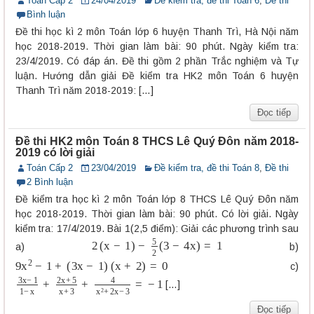
Toán Cấp 2
24/04/2019
Đề kiểm tra, đề thi Toán 6
,
Đề thi
Bình luận
Đề thi học kì 2 môn Toán lớp 6 huyện Thanh Trì, Hà Nội năm
học 2018-2019. Thời gian làm bài: 90 phút. Ngày kiểm tra:
23/4/2019. Có đáp án. Đề thi gồm 2 phần Trắc nghiệm và Tự
luận. Hướng dẫn giải Đề kiểm tra HK2 môn Toán 6 huyện
Thanh Trì năm 2018-2019: […]
Đọc tiếp
Đề thi HK2 môn Toán 8 THCS Lê Quý Đôn năm 2018-
2019 có lời giải
Toán Cấp 2
23/04/2019
Đề kiểm tra, đề thi Toán 8
,
Đề thi
2 Bình luận
Đề kiểm tra học kì 2 môn Toán lớp 8 THCS Lê Quý Đôn năm
học 2018-2019. Thời gian làm bài: 90 phút. Có lời giải. Ngày
kiểm tra: 17/4/2019. Bài 1(2,5 điểm): Giải các phương trình sau
2
(
x
−
1
)
−
5
2
(
3
−
4
x
)
=
1
a)
b)
9
x
2
−
1
+
(
3
x
−
1
)
(
x
+
2
)
=
0
c)
3
x
−
1
1
−
x
+
2
x
+
5
x
+
3
+
4
x
2
+
2
x
−
3
=
−
1
[…]
Đọc tiếp