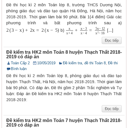
Đề thi học kì 2 môn Toán lớp 8, trường THCS Dương Nội,
phòng giáo dục và đào tạo quận Hà Đông, Hà Nội, năm học
2018-2019. Thời gian làm bài 90 phút. Bài 1(4 điểm) Giải các
phương trình và bất phương trình sau a)
2
(
3
−
x
)
+
2
x
=
2
(
x
−
5
)
x
x
+
4
+
x
−
3
x
−
4
=
5
x
−
12
x
2
−
16
b)
[…]
Đọc tiếp
Đề kiểm tra HK2 môn Toán 8 huyện Thạch Thất 2018-
2019 có đáp án
Toán Cấp 2
10/05/2019
Đề kiểm tra, đề thi Toán 8
,
Đề thi
Bình luận
Đề thi học kì 2 môn Toán lớp 8, phòng giáo dục và đào tạo
huyện Thạch Thất, Hà Nội, năm học 2018-2019. Thời gian làm
bài 90 phút. Có đáp án. Đề thi gồm 2 phần Trắc nghiệm và Tự
luận: Đáp án Đề kiểm tra HK2 môn Toán 8 huyện Thạch Thất
2018-2019:
Đọc tiếp
Đề kiểm tra HK2 môn Toán 7 huyện Thạch Thất 2018-
2019 có đáp án