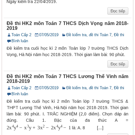
Ngày kiểm tra 22/04/2019.
Đọc tiếp
Đề thi HK2 môn Toán 7 THCS Dịch Vọng năm 2018-
2019
Toán Cấp 2
07/05/2019
Đề kiểm tra, đề thi Toán 7
,
Đề thi
Bình luận
Đề kiểm tra cuối học kì 2 môn Toán lớp 7 trường THCS Dịch
Vọng, Hà Nội năm học 2018-2019. Thời gian làm bài: 90 phút.
Đọc tiếp
Đề thi HK2 môn Toán 7 THCS Lương Thế Vinh năm
2018-2019
Toán Cấp 2
07/05/2019
Đề kiểm tra, đề thi Toán 7
,
Đề thi
Bình luận
Đề kiểm tra cuối học kì 2 môn Toán lớp 7 trường THCS &
THPT Lương Thế Vinh, Hà Nội năm học 2018-2019. Thời gian
làm bài: 90 phút. I. TRẮC NGHIỆM (2,0 điểm). Chọn đáp án
đúng. Câu 1. Bậc của đa thức A =
2
x
4
y
4
−
x
3
y
+
3
x
2
−
2
x
4
y
4
−
1
là: A. 8 […]