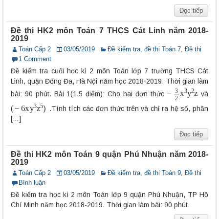
Đọc tiếp
Đề thi HK2 môn Toán 7 THCS Cát Linh năm 2018-
2019
Toán Cấp 2
03/05/2019
Đề kiểm tra, đề thi Toán 7
,
Đề thi
1 Comment
Đề kiểm tra cuối học kì 2 môn Toán lớp 7 trường THCS Cát
Linh, quận Đống Đa, Hà Nội năm học 2018-2019. Thời gian làm
−
3
2
x
3
y
2
z
bài: 90 phút. Bài 1(1.5 điểm): Cho hai đơn thức
và
(
−
6
x
y
3
z
5
)
.Tính tích các đơn thức trên và chỉ ra hệ số, phần
[…]
Đọc tiếp
Đề thi HK2 môn Toán 9 quận Phú Nhuận năm 2018-
2019
Toán Cấp 2
03/05/2019
Đề kiểm tra, đề thi Toán 9
,
Đề thi
Bình luận
Đề kiểm tra học kì 2 môn Toán lớp 9 quận Phú Nhuận, TP Hồ
Chí Minh năm học 2018-2019. Thời gian làm bài: 90 phút.