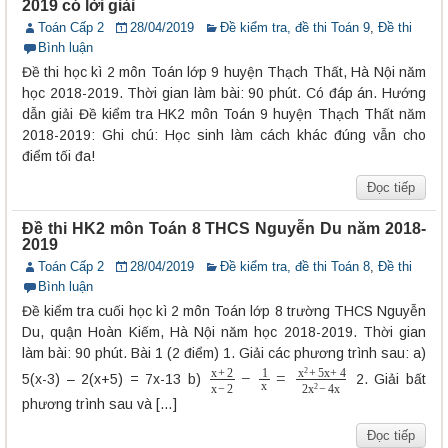
2019 có lời giải
Toán Cấp 2
28/04/2019
Đề kiểm tra, đề thi Toán 9
,
Đề thi
Bình luận
Đề thi học kì 2 môn Toán lớp 9 huyện Thạch Thất, Hà Nội năm
học 2018-2019. Thời gian làm bài: 90 phút. Có đáp án. Hướng
dẫn giải Đề kiểm tra HK2 môn Toán 9 huyện Thạch Thất năm
2018-2019: Ghi chú: Học sinh làm cách khác đúng vẫn cho
điểm tối đa!
Đọc tiếp
Đề thi HK2 môn Toán 8 THCS Nguyễn Du năm 2018-
2019
Toán Cấp 2
28/04/2019
Đề kiểm tra, đề thi Toán 8
,
Đề thi
Bình luận
Đề kiểm tra cuối học kì 2 môn Toán lớp 8 trường THCS Nguyễn
Du, quận Hoàn Kiếm, Hà Nội năm học 2018-2019. Thời gian
làm bài: 90 phút. Bài 1 (2 điểm) 1. Giải các phương trình sau: a)
x
+
2
x
−
2
−
1
x
=
x
2
+
5
x
+
4
2
x
2
−
4
x
5(x-3) – 2(x+5) = 7x-13 b)
2. Giải bất
phương trình sau và […]
Đọc tiếp