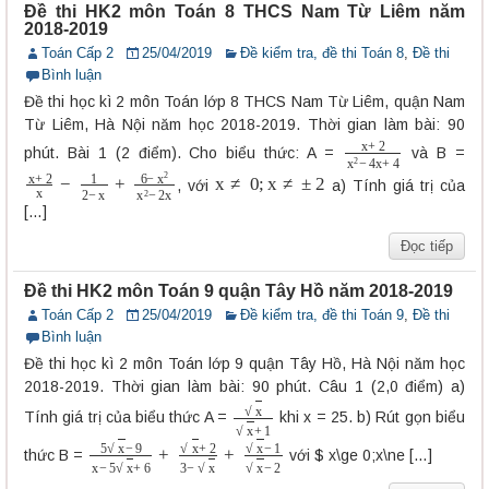
Đề thi HK2 môn Toán 8 THCS Nam Từ Liêm năm
2018-2019
Toán Cấp 2
25/04/2019
Đề kiểm tra, đề thi Toán 8
,
Đề thi
Bình luận
Đề thi học kì 2 môn Toán lớp 8 THCS Nam Từ Liêm, quận Nam
Từ Liêm, Hà Nội năm học 2018-2019. Thời gian làm bài: 90
x
+
2
x
2
−
4
x
+
4
phút. Bài 1 (2 điểm). Cho biểu thức: A =
và B =
x
+
2
x
−
1
2
−
x
+
6
−
x
2
x
2
−
2
x
x
≠
0
;
x
≠
±
2
, với
a) Tính giá trị của
[…]
Đọc tiếp
Đề thi HK2 môn Toán 9 quận Tây Hồ năm 2018-2019
Toán Cấp 2
25/04/2019
Đề kiểm tra, đề thi Toán 9
,
Đề thi
Bình luận
Đề thi học kì 2 môn Toán lớp 9 quận Tây Hồ, Hà Nội năm học
2018-2019. Thời gian làm bài: 90 phút. Câu 1 (2,0 điểm) a)
x
x
+
1
Tính giá trị của biểu thức A =
khi x = 25. b) Rút gọn biểu
5
x
−
9
x
−
5
x
+
6
+
x
+
2
3
−
x
+
x
−
1
x
−
2
thức B =
với $ x\ge 0;x\ne […]