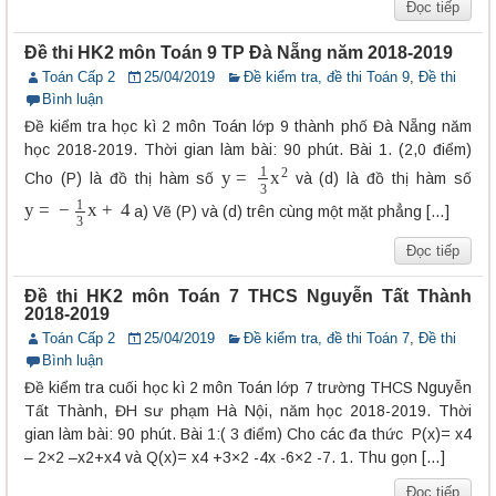
Đọc tiếp
Đề thi HK2 môn Toán 9 TP Đà Nẵng năm 2018-2019
Toán Cấp 2
25/04/2019
Đề kiểm tra, đề thi Toán 9
,
Đề thi
Bình luận
Đề kiểm tra học kì 2 môn Toán lớp 9 thành phố Đà Nẵng năm
học 2018-2019. Thời gian làm bài: 90 phút. Bài 1. (2,0 điểm)
y
=
1
3
x
2
Cho (P) là đồ thị hàm số
và (d) là đồ thị hàm số
y
=
−
1
3
x
+
4
a) Vẽ (P) và (d) trên cùng một mặt phẳng […]
Đọc tiếp
Đề thi HK2 môn Toán 7 THCS Nguyễn Tất Thành
2018-2019
Toán Cấp 2
25/04/2019
Đề kiểm tra, đề thi Toán 7
,
Đề thi
Bình luận
Đề kiểm tra cuối học kì 2 môn Toán lớp 7 trường THCS Nguyễn
Tất Thành, ĐH sư phạm Hà Nội, năm học 2018-2019. Thời
gian làm bài: 90 phút. Bài 1:( 3 điểm) Cho các đa thức
P(x)= x4
– 2×2 –x2+x4 và Q(x)= x4 +3×2 -4x -6×2 -7. 1. Thu gọn […]
Đọc tiếp