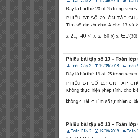
Toán Cấp 2
19/09/2018
Toán 
Đây là bài thứ 20 of 25 trong serie
PHIẾU BT SỐ 20: ÔN TẬP CHƯ
Tìm số dư khi chia A cho 13 và kh
x
⋮
21
,
40
<
x
≤
80
x
∈
b)
Ư(30) 
Phiếu bài tập số 19 – Toán lớ
Toán Cấp 2
19/09/2018
Toán 
Đây là bài thứ 19 of 25 trong serie
PHIẾU BT SỐ 19: ÔN TẬP CHƯ
Không thực hiện phép tính, cho biế
không? Bài 2: Tìm số tự nhiên x, bi
Phiếu bài tập số 18 – Toán lớ
Toán Cấp 2
19/09/2018
Toán 