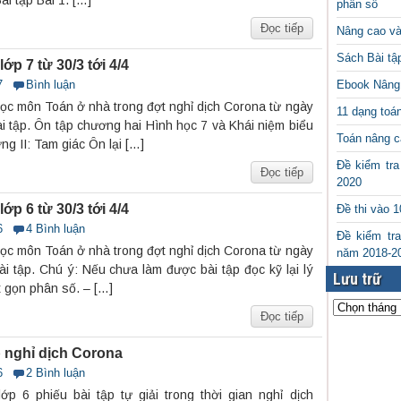
Bài tập Bài 1. […]
phân số
Đọc tiếp
Nâng cao và 
Sách Bài tậ
p 7 từ 30/3 tới 4/4
7
Bình luận
Ebook Nâng 
học môn Toán ở nhà trong đợt nghỉ dịch Corona từ ngày
11 dạng toá
ài tập. Ôn tập chương hai Hình học 7 và Khái niệm biểu
Toán nâng c
ng II: Tam giác Ôn lại […]
Đề kiểm tr
Đọc tiếp
2020
p 6 từ 30/3 tới 4/4
Đề thi vào 
6
4 Bình luận
Đề kiểm tr
học môn Toán ở nhà trong đợt nghỉ dịch Corona từ ngày
năm 2018-2
ài tập. Chú ý: Nếu chưa làm được bài tập đọc kỹ lại lý
Lưu trữ
t gọn phân số. – […]
Đọc tiếp
p nghỉ dịch Corona
6
2 Bình luận
p 6 phiếu bài tập tự giải trong thời gian nghỉ dịch