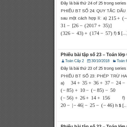
Đây là bài thứ 24 of 25 trong serie
PHIẾU BT SỐ 24: QUY TẮC DẤU 
215
+
(
−
sau một cách hợp lí: a)
31
−
[
26
−
(
2017
+
35
)
]
(
326
−
43
)
+
(
174
−
57
)
f) $ […
Phiếu bài tập số 23 – Toán lớ
Toán Cấp 2
30/10/2018
Toán 
Đây là bài thứ 23 of 25 trong serie
PHIẾU BT SỐ 23: PHÉP TRỪ HAI S
34
+
35
+
36
+
37
−
24
−
25
−
2
a)
(
−
85
)
+
10
−
(
−
85
)
−
50
(
−
56
)
+
26
+
14
+
156
f
20
−
|
−
46
|
−
25
−
(
−
46
)
h $ […
Phiếu bài tập số 22 – Toán lớ