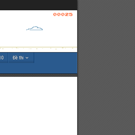
10
Đề thi