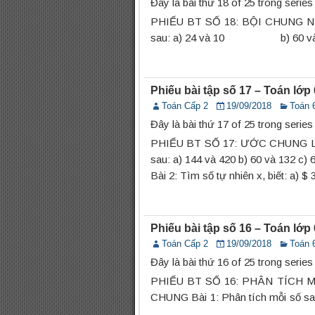
Đây là bài thứ 18 of 25 trong serie
PHIẾU BT SỐ 18: BỘI CHUNG NH
sau: a) 24 và 10 b) 60 và
Phiếu bài tập số 17 – Toán lớ
Toán Cấp 2
19/09/2018
Toán 
Đây là bài thứ 17 of 25 trong serie
PHIẾU BT SỐ 17: ƯỚC CHUNG LỚ
sau: a) 144 và 420 b) 60 và 132 c) 6
Bài 2: Tìm số tự nhiên x, biết: a) $ 35\
Phiếu bài tập số 16 – Toán lớ
Toán Cấp 2
19/09/2018
Toán 
Đây là bài thứ 16 of 25 trong serie
PHIẾU BT SỐ 16: PHÂN TÍCH 
CHUNG Bài 1: Phân tích mỗi số sau 