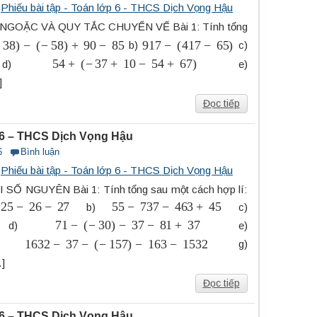
s
Phiếu bài tập - Toán lớp 6 - THCS Dịch Vọng Hậu
NGOẶC VÀ QUY TẮC CHUYỂN VẾ Bài 1: Tính tổng
38
)
−
(
−
58
)
+
90
−
85
917
−
(
417
−
65
)
b)
c)
54
+
(
−
37
+
10
−
54
+
67
)
d)
e)
]
Đọc tiếp
p 6 – THCS Dịch Vọng Hậu
6
Bình luận
s
Phiếu bài tập - Toán lớp 6 - THCS Dịch Vọng Hậu
Ố NGUYÊN Bài 1: Tính tổng sau một cách hợp lí:
6
−
27
55
−
737
−
463
+
45
b)
c)
71
−
(
−
30
)
−
37
−
81
+
37
d)
e)
1632
−
37
−
(
−
157
)
−
163
−
1532
)
g)
]
Đọc tiếp
p 6 – THCS Dịch Vọng Hậu