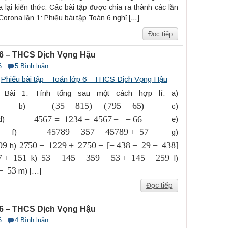
 lại kiến thức. Các bài tập được chia ra thành các lần
 Corona lần 1: Phiếu bài tập Toán 6 nghỉ […]
Đọc tiếp
p 6 – THCS Dịch Vọng Hậu
6
5 Bình luận
s
Phiếu bài tập - Toán lớp 6 - THCS Dịch Vọng Hậu
i 1: Tính tổng sau một cách hợp lí: a)
(
35
−
815
)
−
(
795
−
65
)
b)
c)
4567
=
1234
−
4567
−
−
66
d)
e)
−
45789
−
357
−
45789
+
57
f)
g)
2750
−
1229
+
2750
−
[
−
438
−
29
−
438
]
h)
53
−
145
−
359
−
53
+
145
−
259
k)
l)
m) […]
Đọc tiếp
p 6 – THCS Dịch Vọng Hậu
6
4 Bình luận