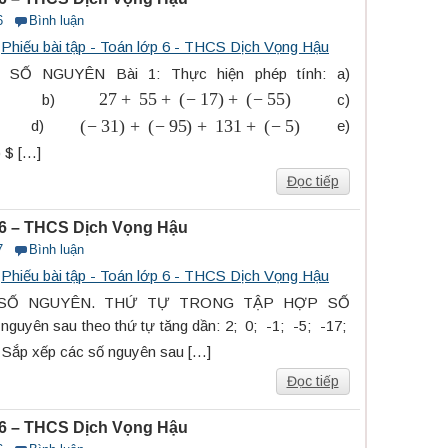
6
Bình luận
s
Phiếu bài tập - Toán lớp 6 - THCS Dịch Vọng Hậu
Ố NGUYÊN Bài 1: Thực hiện phép tính: a)
27
+
55
+
(
−
17
)
+
(
−
55
)
b)
c)
(
−
31
)
+
(
−
95
)
+
131
+
(
−
5
)
d)
e)
) $ […]
Đọc tiếp
p 6 – THCS Dịch Vọng Hậu
7
Bình luận
s
Phiếu bài tập - Toán lớp 6 - THCS Dịch Vọng Hậu
 SỐ NGUYÊN. THỨ TỰ TRONG TẬP HỢP SỐ
guyên sau theo thứ tự tăng dần: 2; 0; -1; -5; -17;
 Sắp xếp các số nguyên sau […]
Đọc tiếp
p 6 – THCS Dịch Vọng Hậu