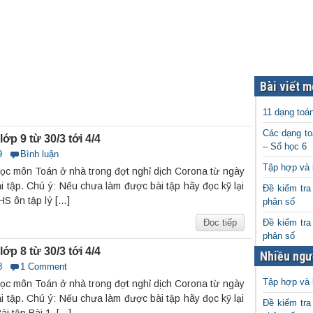
Bài viết m
11 dạng toá
Các dạng to
p 9 từ 30/3 tới 4/4
– Số học 6
9
Bình luận
Tập hợp và 
học môn Toán ở nhà trong đợt nghỉ dịch Corona từ ngày
ài tập. Chú ý: Nếu chưa làm được bài tập hãy đọc kỹ lại
Đề kiểm tra
 HS ôn tập lý […]
phân số
Đọc tiếp
Đề kiểm tra
phân số
p 8 từ 30/3 tới 4/4
Nhiều ngư
8
1 Comment
Tập hợp và 
học môn Toán ở nhà trong đợt nghỉ dịch Corona từ ngày
ài tập. Chú ý: Nếu chưa làm được bài tập hãy đọc kỹ lại
Đề kiểm tra