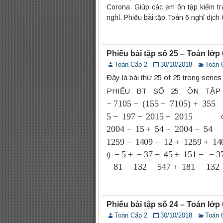
Corona. Giúp các em ôn tập kiểm tra
nghỉ. Phiếu bài tập Toán 6 nghỉ dịch
Phiếu bài tập số 25 – Toán lớ
Toán Cấp 2
30/10/2018
Toán 
Đây là bài thứ 25 of 25 trong serie
PHIẾU BT SỐ 25: ÔN TẬP Bà
−
7105
−
(
155
−
7105
)
+
355
5
−
197
−
2015
−
2015
2004
−
15
+
54
−
2004
−
54
1259
−
1409
−
12
+
1259
+
1409
−
5
+
−
37
−
45
+
151
−
−
37
+
151
i)
−
81
−
132
−
547
+
181
−
132
−
53
Phiếu bài tập số 24 – Toán lớ
Toán Cấp 2
30/10/2018
Toán 