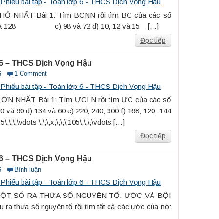
s
Phiếu bài tập - Toán lớp 6 - THCS Dịch Vọng Hậu
Ỏ NHẤT Bài 1: Tìm BCNN rồi tìm BC của các số
 128 c) 98 và 72 d) 10, 12 và 15 […]
Đọc tiếp
p 6 – THCS Dịch Vọng Hậu
6
1 Comment
s
Phiếu bài tập - Toán lớp 6 - THCS Dịch Vọng Hậu
N NHẤT Bài 1: Tìm ƯCLN rồi tìm ƯC của các số
0 và 90 d) 134 và 60 e) 220; 240; 300 f) 168; 120; 144
,\,\,\vdots \,\,\,x,\,\,\,105\,\,\,\vdots […]
Đọc tiếp
p 6 – THCS Dịch Vọng Hậu
6
Bình luận
s
Phiếu bài tập - Toán lớp 6 - THCS Dịch Vọng Hậu
MỘT SỐ RA THỪA SỐ NGUYÊN TỐ. ƯỚC VÀ BỘI
ra thừa số nguyên tố rồi tìm tất cả các ước của nó: