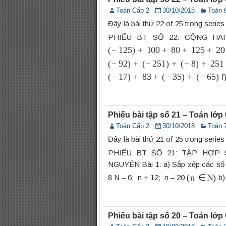
Toán Cấp 2
30/10/2018
Toán 
Đây là bài thứ 22 of 25 trong serie
PHIẾU BT SỐ 22: CỘNG HAI S
(
−
125
)
+
100
+
80
+
125
+
20
(
−
92
)
+
(
−
251
)
+
(
−
8
)
+
251
(
−
17
)
+
83
+
(
−
35
)
+
(
−
65
)
f
Phiếu bài tập số 21 – Toán lớ
Toán Cấp 2
30/10/2018
Toán 
Đây là bài thứ 21 of 25 trong serie
PHIẾU BT SỐ 21: TẬP HỢP
NGUYÊN Bài 1: a) Sắp xếp các số n
(
n
∈
N
)
8 N – 6; n + 12; n – 20
b)
Phiếu bài tập số 20 – Toán lớ