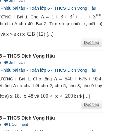
6
Bình luận
s
Phiếu bài tập - Toán lớp 6 - THCS Dịch Vọng Hậu
A
=
1
+
3
+
3
2
+
…
+
3
100
ƠNG I Bài 1: Cho
.
i chia A cho 40. Bài 2: Tìm số tự nhiên x, biết: a)
x
∈
B
(
12
)
và x > 8 c)
[…]
Đọc tiếp
p 6 – THCS Dịch Vọng Hậu
6
Bình luận
s
Phiếu bài tập - Toán lớp 6 - THCS Dịch Vọng Hậu
A
=
540
+
675
+
924
ƠNG I Bài 1: Cho tổng
.
t tổng A có chia hết cho 2, cho 5, cho 3, cho 9 hay
x
⋮
18
,
x
⋮
48
100
<
x
<
200
ết: a)
và
b) $ […]
Đọc tiếp
p 6 – THCS Dịch Vọng Hậu
6
1 Comment