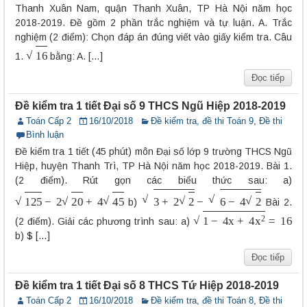
Thanh Xuân Nam, quận Thanh Xuân, TP Hà Nội năm học
2018-2019. Đề gồm 2 phần trắc nghiệm và tự luận. A. Trắc
nghiệm (2 điểm): Chọn đáp án đúng viết vào giấy kiểm tra. Câu
16
1.
bằng: A. […]
Đọc tiếp
Đề kiểm tra 1 tiết Đại số 9 THCS Ngũ Hiệp 2018-2019
Toán Cấp 2
16/10/2018
Đề kiểm tra, đề thi Toán 9
,
Đề thi
Bình luận
Đề kiểm tra 1 tiết (45 phút) môn Đại số lớp 9 trường THCS Ngũ
Hiệp, huyện Thanh Trì, TP Hà Nội năm học 2018-2019. Bài 1.
(2 điểm). Rút gọn các biểu thức sau: a)
125
−
2
20
+
4
45
3
+
2
2
−
6
−
4
2
b)
Bài 2.
1
−
4
x
+
4
x
2
=
16
(2 điểm). Giải các phương trình sau: a)
b) $ […]
Đọc tiếp
Đề kiểm tra 1 tiết Đại số 8 THCS Tứ Hiệp 2018-2019
Toán Cấp 2
16/10/2018
Đề kiểm tra, đề thi Toán 8
,
Đề thi