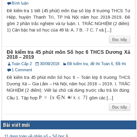
Bình luận
Đề kiểm tra 1 tiết (45 phút) môn Đại số lớp 8 trường THCS Tứ
Hiệp, huyện Thanh Trì, TP Hà Nội năm học 2018-2019. Đề
gồm 2 phần trắc nghiệm và tự luận. I. TRẮC NGHIỆM (2 điểm):
1) Căn bậc hai số học của 49 là: A. 7 B. -7 C. 7 và […]
Đọc tiếp
Đề kiểm tra 45 phút môn Số học 6 THCS Dương Xá
2018 – 2019
Toán Cấp 2
30/09/2018
Đề kiểm tra, đề thi Toán 6
,
Đề thi
1 Comment
Đề kiểm tra 45 phút môn Số học 6 – Toán lớp 6 trường THCS
Dương Xá – Gia Lâm – Hà Nội, năm học 2018 – 2019. I. TRẮC
NGHIỆM (2 điểm): Viết lại chữ cái đứng trước câu trả lời đúng:
P
=
{
x
∈
N
∗
/
x
≤
7
}
Câu 1. Tập hợp
gồm các […]
Đọc tiếp
Bài viết mới
11 dạng toán về phân số – Số học 6