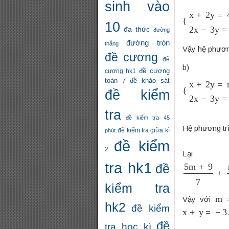
sinh vào
{
x
+
2
y
=
4
2
x
10
đa thức
đường
đường tròn
thẳng
Vậy hệ phươn
đề cương
đề
b)
đề cương
cương hk1
đề khảo sát
toán 7
{
x
+
2
y
=
m
+
đề kiểm
tra
đề kiểm tra 45
Hệ phương tr
đề kiểm tra giữa kì
phút
đề kiểm
2
L
tra hk1
đề
5
m
+
9
7
+
m
kiểm tra
m
=
Vậy với
hk2
x
+
y
=
−
3
đề kiểm
đề
tra học kì