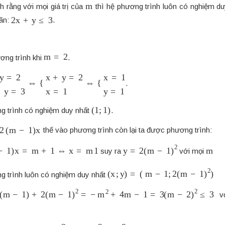
m
 rằng với mọi giá trị của
thì hệ phương trình luôn có nghiệm d
2
x
+
y
≤
3
ãn:
.
m
=
2
ương trình khi
.
=
2
2
x
+
y
=
3
⇔
{
x
+
y
=
2
x
=
1
⇔
{
x
=
1
y
=
1
.
(
1
;
1
)
g trình có nghiệm duy nhất
.
(
m
−
1
)
x
thế vào phương trình còn lại ta được phương trình:
)
x
=
m
+
1
⇔
x
=
m
1
y
=
2
(
m
−
1
)
2
m
suy ra
với mọi
(
x
;
y
)
=
(
m
−
1
;
2
(
m
−
1
)
2
)
g trình luôn có nghiệm duy nhất
−
1
)
+
2
(
m
−
1
)
2
=
−
m
2
+
4
m
−
1
=
3
(
m
−
2
)
2
≤
3
vớ