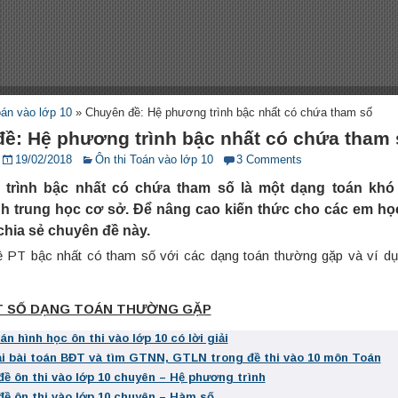
oán vào lớp 10
»
Chuyên đề: Hệ phương trình bậc nhất có chứa tham số
ề: Hệ phương trình bậc nhất có chứa tham 
19/02/2018
Ôn thi Toán vào lớp 10
3 Comments
trình bậc nhất có chứa tham số là một dạng toán khó
h trung học cơ sở. Để nâng cao kiến thức cho các em họ
chia sẻ chuyên đề này.
 PT bậc nhất có tham số với các dạng toán thường gặp và ví dụ
ỘT SỐ DẠNG TOÁN THƯỜNG GẶP
án hình học ôn thi vào lớp 10 có lời giải
i bài toán BĐT và tìm GTNN, GTLN trong đề thi vào 10 môn Toán
ề ôn thi vào lớp 10 chuyên – Hệ phương trình
ề ôn thi vào lớp 10 chuyên – Hàm số