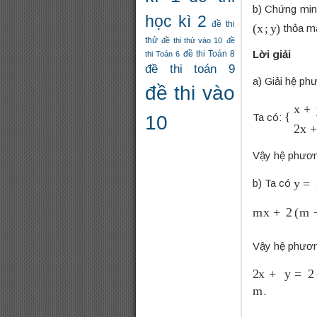
b) Chứng minh
học kì 2
(
x
;
y
)
đề thi
thỏa m
thử
đề thi thử vào 10
đề
Lời giải
thi Toán 6
đề thi Toán 8
đề thi toán 9
a) Giải hệ ph
đề thi vào
{
x
+
y
10
Ta có:
Vậy hệ phươn
y
=
2
b) Ta có
m
x
+
2
(
m
−
1
Vậy hệ phươn
2
x
+
y
=
2
(
m
m
.