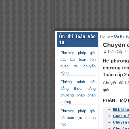
Ôn thi Toán vào
Home
»
Ôn thi T
10
Chuyên đ
Toán Cấp 2
Phương pháp giải
các bài toán liên
Hệ phương 
quan tới chuyển
chương trìn
động
Toán cấp 2 
Chứng minh bất
Chuyên đề hệ
đẳng thức bằng
giải.
phương pháp phản
PHẦN I. M
chứng
50 bài to
Phương pháp giải
Cách giả
bài toán cực trị hình
Chuyên đ
học
Chuyên đ