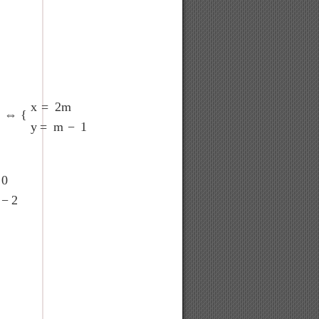
5
x
=
10
m
⇔
{
x
=
2
m
y
=
m
−
1