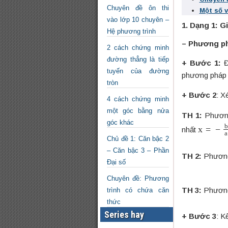
Chuyên đề ôn thi
Một số 
vào lớp 10 chuyên –
1. Dạng 1: G
Hệ phương trình
– Phương p
2 cách chứng minh
đường thẳng là tiếp
+ Bước 1:
Đ
tuyến của đường
phương pháp 
tròn
+ Bước 2
: X
4 cách chứng minh
một góc bằng nửa
TH 1:
Phương
góc khác
x
=
−
b
a
nhất
Chủ đề 1: Căn bậc 2
– Căn bậc 3 – Phần
TH 2:
Phương 
Đại số
Chuyên đề: Phương
TH 3:
Phương 
trình có chứa căn
thức
Series hay
+ Bước 3
: K