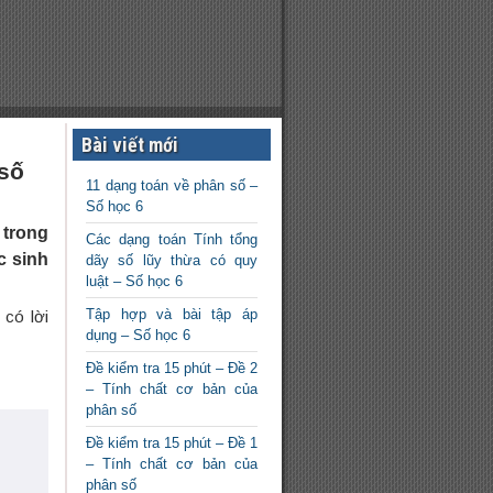
Bài viết mới
số
11 dạng toán về phân số –
Số học 6
 trong
Các dạng toán Tính tổng
c sinh
dãy số lũy thừa có quy
luật – Số học 6
Tập hợp và bài tập áp
 có lời
dụng – Số học 6
Đề kiểm tra 15 phút – Đề 2
– Tính chất cơ bản của
phân số
Đề kiểm tra 15 phút – Đề 1
– Tính chất cơ bản của
phân số