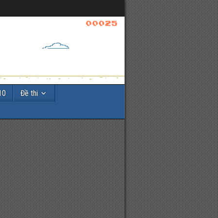
10
Đề thi