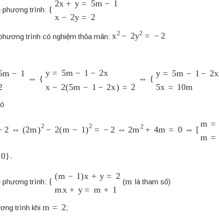
{
2
x
+
y
=
5
m
−
1
x
−
2
y
=
2
ệ phương trình:
x
2
−
2
y
2
=
−
2
phương trình có nghiệm thỏa mãn:
−
1
x
−
2
y
=
2
⇔
{
y
=
5
m
−
1
−
2
x
x
−
2
(
5
m
−
1
−
2
x
)
=
2
⇔
{
y
=
5
m
−
1
−
2
x
có
⇔
(
2
m
)
2
−
2
(
m
−
1
)
2
=
−
2
⇔
2
m
2
+
4
m
=
0
⇔
[
m
=
0
m
=
−
2
0
}
.
{
(
m
−
1
)
x
+
y
=
2
m
x
+
y
=
m
m
+
1
ệ phương trình:
(
là tham số)
m
=
2
ương trình khi
;