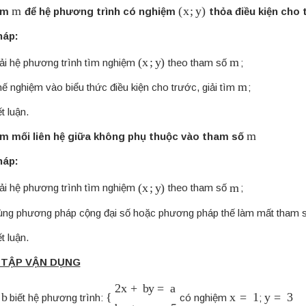
m
(
x
;
y
)
Tìm
để hệ phương trình có nghiệm
thỏa điều kiện cho
háp:
(
x
;
y
)
m
iải hệ phương trình tìm nghiệm
theo tham số
;
m
hế nghiệm vào biểu thức điều kiện cho trước, giải tìm
;
ết luận.
m
Tìm mối liên hệ giữa không phụ thuộc vào tham số
háp:
(
x
;
y
)
m
iải hệ phương trình tìm nghiệm
theo tham số
;
ùng phương pháp cộng đại số hoặc phương pháp thế làm mất tham 
ết luận.
ÀI TẬP VẬN DỤNG
b
{
2
x
+
b
y
=
a
b
x
+
a
y
=
5
x
=
1
y
=
3
biết hệ phương trình:
có nghiệm
;