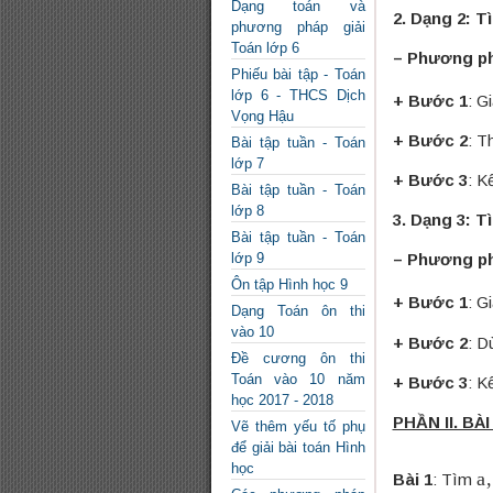
Dạng toán và
2. Dạng 2: 
phương pháp giải
Toán lớp 6
– Phương p
Phiếu bài tập - Toán
lớp 6 - THCS Dịch
+ Bước 1
: G
Vọng Hậu
+ Bước 2
: T
Bài tập tuần - Toán
lớp 7
+ Bước 3
: K
Bài tập tuần - Toán
lớp 8
3. Dạng 3: 
Bài tập tuần - Toán
lớp 9
– Phương p
Ôn tập Hình học 9
+ Bước 1
: G
Dạng Toán ôn thi
vào 10
+ Bước 2
: D
Đề cương ôn thi
Toán vào 10 năm
+ Bước 3
: K
học 2017 - 2018
PHẦN II. B
Vẽ thêm yếu tố phụ
để giải bài toán Hình
a
,
học
Bài 1
: Tìm