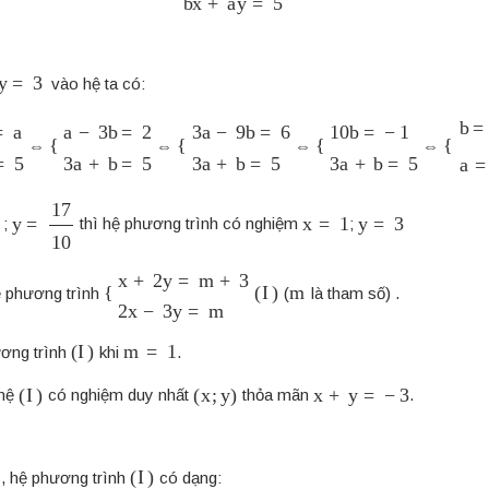
y
=
3
vào hệ ta có:
b
.1
+
a
.3
{
a
=
−
5
3
b
=
2
3
a
+
b
=
{
5
3
a
−
9
b
=
6
3
a
+
b
=
{
5
10
b
=
−
1
3
a
+
b
=
{
5
b
=
−
⇔
⇔
⇔
⇔
y
=
17
10
x
=
1
y
=
3
;
thì hệ phương trình có nghiệm
;
{
x
+
2
y
=
m
+
3
2
x
−
3
y
(
=
I
)
m
m
ệ phương trình
(
là tham số) .
(
I
)
m
=
1
ương trình
khi
.
(
I
)
(
x
;
y
)
x
+
y
=
−
3
hệ
có nghiệm duy nhất
thỏa mãn
.
(
I
)
, hệ phương trình
có dạng: