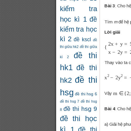
Bài 3
: Cho h
kiểm tra
học kì 1
đề
Tìm
m
để hệ 
kiểm tra học
Lời giải
kì 2
đề kscl
đề
{
2
x
+
y
=
5
m
thi giữa hk2
đề thi giữa
đề thi
kì 2
Thay vào ta 
hk1
đề thi
x
2
−
2
y
2
=
−
2
đề thi
hk2
hsg
m
∈
{
2
;
Vậy
đề thi hsg 6
đề thi hsg 7
đề thi hsg
đề thi hsg 9
Bài 4
: Cho h
8
đề thi học
a) Giải hệ ph
kì 1
đề thi