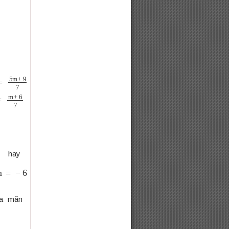
6
⇔
{
x
=
5
m
+
9
7
y
=
m
+
6
7
y
a mãn