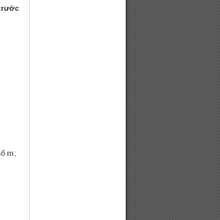
 trước
m
số
;