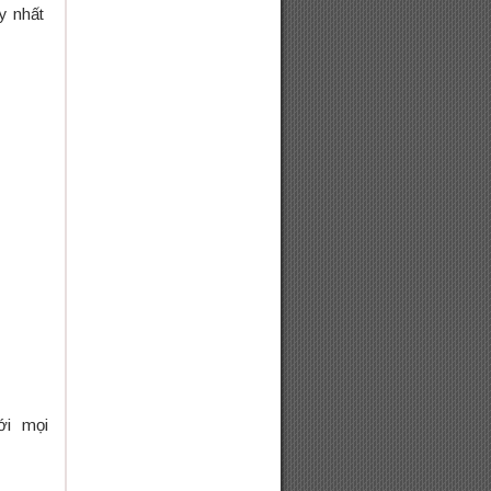
uy nhất
i mọi