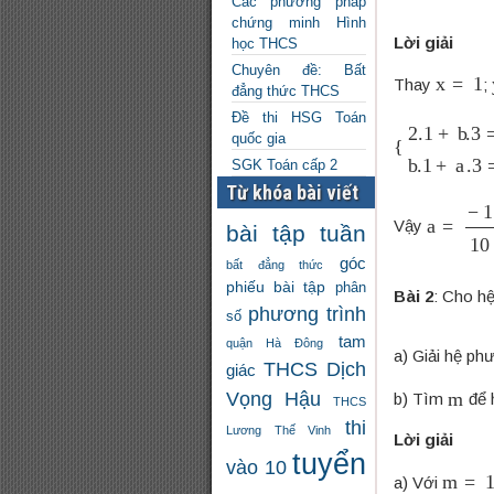
Các phương pháp
chứng minh Hình
Lời giải
học THCS
Chuyên đề: Bất
x
=
1
Thay
;
đẳng thức THCS
Đề thi HSG Toán
{
2.1
+
b
.3
=
a
quốc gia
SGK Toán cấp 2
Từ khóa bài viết
a
=
−
1
10
Vậy
bài tập tuần
góc
bất đẳng thức
phiếu bài tập
phân
Bài 2
: Cho h
phương trình
số
tam
quận Hà Đông
a) Giải hệ ph
THCS Dịch
giác
m
Vọng Hậu
b) Tìm
để 
THCS
thi
Lương Thế Vinh
Lời giải
tuyển
vào 10
m
=
1
a) Với