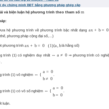
ví dụ chứng minh BĐT bằng phương pháp ghép cặp
m
iải và biện luận hệ phương trình theo tham số
háp:
a
x
+
b
=
0
ưa hệ phương trình về phương trình bậc nhất dạng
thế, phương pháp cộng đại số,…)
a
x
+
b
=
0
(
1
)
a
,
b
ét phương trình
(
là hằng số)
⇔
a
≠
0
 trình (1) có nghiệm duy nhất
⇒ phương trình có nghi
.
⇔
{
a
=
0
b
≠
0
trình (1) vô nghiệm
.
⇔
{
a
=
0
b
=
0
trình (1) có vô số nghiệm
.
ết luận.