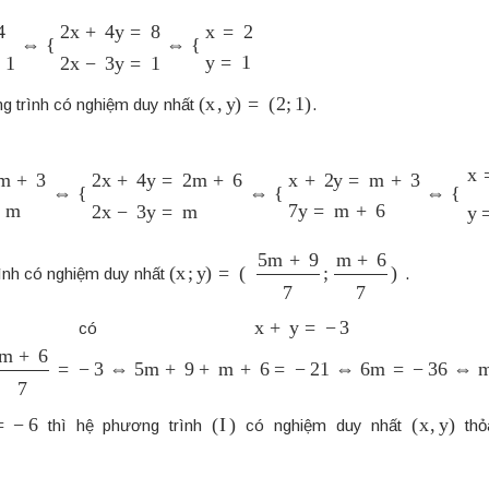
−
3
y
=
1
⇔
{
2
x
+
4
y
=
8
2
x
−
3
y
=
1
⇔
{
x
=
2
y
=
1
(
x
,
y
)
=
(
2
;
1
)
g trình có nghiệm duy nhất
.
3
2
x
−
3
y
=
m
⇔
{
2
x
+
4
y
=
2
m
+
6
2
x
−
3
y
=
m
⇔
{
x
+
2
y
=
m
+
3
7
y
=
m
+
(
x
;
y
)
=
(
5
m
+
9
7
;
m
+
6
7
)
ình có nghiệm duy nhất
.
x
+
y
=
−
3
ại có
ha
+
6
7
=
−
3
⇔
5
m
+
9
+
m
+
6
=
−
21
⇔
6
m
=
−
36
⇔
m
=
−
6
−
6
(
I
)
(
x
,
y
)
thì hệ phương trình
có nghiệm duy nhất
thỏ
.