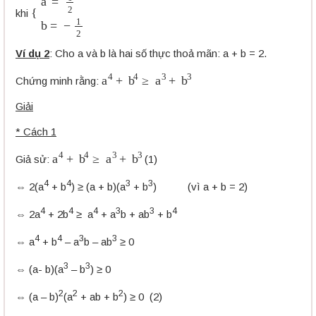
{
a
=
1
2
b
=
−
1
2
khi
Ví dụ 2
: Cho a và b là hai số thực thoả mãn: a + b = 2.
a
4
+
b
4
≥
a
3
+
b
3
Chứng minh rằng:
Giải
* Cách 1
a
4
+
b
4
≥
a
3
+
b
3
Giả sử:
(1)
4
4
3
3
⇔ 2(a
+ b
) ≥ (a + b)(a
+ b
) (vì a + b = 2)
4
4
4
3
3
4
⇔ 2a
+ 2b
≥ a
+ a
b + ab
+ b
4
4
3
3
⇔ a
+ b
– a
b – ab
≥ 0
3
3
⇔ (a- b)(a
– b
) ≥ 0
2
2
2
⇔ (a – b)
(a
+ ab + b
) ≥ 0 (2)