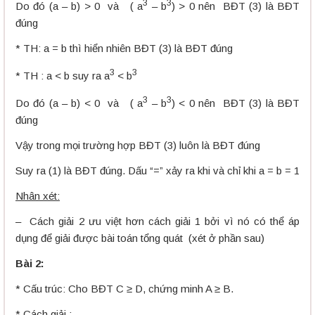
3
3
Do đó (a – b) > 0 và ( a
– b
) > 0 nên BĐT (3) là BĐT
đúng
* TH: a = b thì hiển nhiên BĐT (3) là BĐT đúng
3
3
* TH : a < b suy ra a
< b
3
3
Do đó (a – b) < 0 và ( a
– b
) < 0 nên BĐT (3) là BĐT
đúng
Vậy trong mọi trường hợp BĐT (3) luôn là BĐT đúng
Suy ra (1) là BĐT đúng. Dấu “=” xảy ra khi và chỉ khi a = b = 1
Nhân xét:
– Cách giải 2 ưu việt hơn cách giải 1 bởi vì nó có thể áp
dụng để giải được bài toán tổng quát (xét ở phần sau)
Bài 2:
* Cấu trúc: Cho BĐT C ≥ D, chứng minh A ≥ B.
* Cách giải :