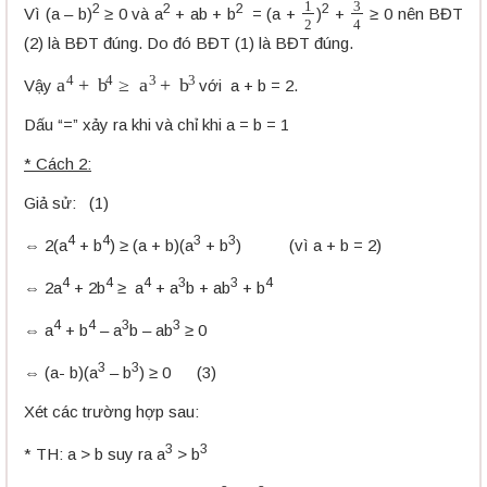
1
2
3
4
2
2
2
2
Vì (a – b)
≥ 0 và a
+ ab + b
= (a +
)
+
≥ 0 nên BĐT
(2) là BĐT đúng. Do đó BĐT (1) là BĐT đúng.
a
4
+
b
4
≥
a
3
+
b
3
Vậy
với a + b = 2.
Dấu “=” xảy ra khi và chỉ khi a = b = 1
* Cách 2:
Giả sử: (1)
4
4
3
3
⇔ 2(a
+ b
) ≥ (a + b)(a
+ b
) (vì a + b = 2)
4
4
4
3
3
4
⇔ 2a
+ 2b
≥ a
+ a
b + ab
+ b
4
4
3
3
⇔ a
+ b
– a
b – ab
≥ 0
3
3
⇔ (a- b)(a
– b
) ≥ 0 (3)
Xét các trường hợp sau:
3
3
* TH: a > b suy ra a
> b