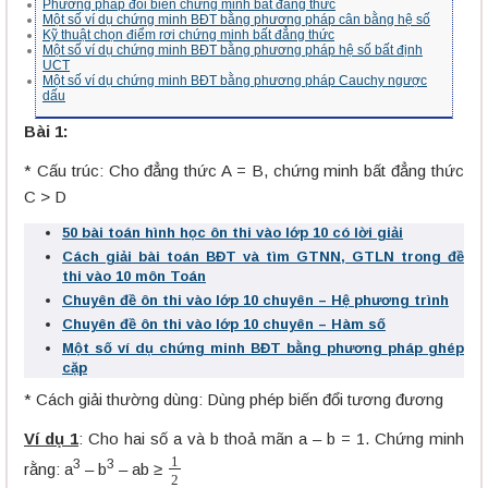
Phương pháp đổi biến chứng minh bất đẳng thức
Một số ví dụ chứng minh BĐT bằng phương pháp cân bằng hệ số
Kỹ thuật chọn điểm rơi chứng minh bất đẳng thức
Một số ví dụ chứng minh BĐT bằng phương pháp hệ số bất định
UCT
Một số ví dụ chứng minh BĐT bằng phương pháp Cauchy ngược
dấu
Bài 1:
* Cấu trúc: Cho đẳng thức A = B, chứng minh bất đẳng thức
C > D
50 bài toán hình học ôn thi vào lớp 10 có lời giải
Cách giải bài toán BĐT và tìm GTNN, GTLN trong đề
thi vào 10 môn Toán
Chuyên đề ôn thi vào lớp 10 chuyên – Hệ phương trình
Chuyên đề ôn thi vào lớp 10 chuyên – Hàm số
Một số ví dụ chứng minh BĐT bằng phương pháp ghép
cặp
* Cách giải thường dùng: Dùng phép biến đổi tương đương
Ví dụ 1
: Cho hai số a và b thoả mãn a – b = 1. Chứng minh
1
2
3
3
rằng: a
– b
– ab ≥