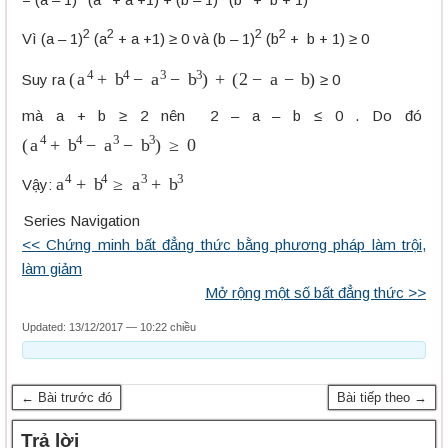
2
2
2
2
Vì (a – 1)
(a
+ a +1) ≥ 0 và (b – 1)
(b
+ b + 1) ≥ 0
(
a
4
+
b
4
−
a
3
−
b
3
)
+
(
2
−
a
−
b
)
Suy ra
≥ 0
mà a + b ≥ 2 nên 2 – a – b ≤ 0 . Do đó
(
a
4
+
b
4
−
a
3
−
b
3
)
≥
0
a
4
+
b
4
≥
a
3
+
b
3
Vậy:
Series Navigation
<< Chứng minh bất đẳng thức bằng phương pháp làm trội,
làm giảm
Mở rộng một số bất đẳng thức >>
Updated: 13/12/2017 — 10:22 chiều
← Bài trước đó
Bài tiếp theo →
Trả lời