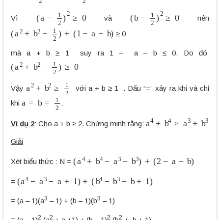
(
a
−
1
2
)
2
≥
0
(
b
−
1
2
)
2
≥
0
Vì
và
nên
(
a
2
+
b
2
−
1
2
)
+
(
1
−
a
−
b
)
≥ 0
mà a + b ≥ 1 suy ra 1 – a – b ≤ 0. Do đó
(
a
2
+
b
2
−
1
2
)
≥
0
a
2
+
b
2
≥
1
2
Vậy
với a + b ≥ 1 . Dấu “=” xảy ra khi và chỉ
a
=
b
=
1
2
khi
.
a
4
+
b
4
≥
a
3
+
b
3
Ví dụ 2
: Cho a + b ≥ 2. Chứng minh rằng:
Giải
(
a
4
+
b
4
−
a
3
−
b
3
)
+
(
2
−
a
−
b
)
Xét biểu thức : N =
(
a
4
−
a
3
−
a
+
1
)
+
(
b
4
−
b
3
−
b
+
1
)
=
3
3
= (a – 1)(a
– 1) + (b – 1)(b
– 1)
2
2
2
2
= (a – 1)
(a
+ a +1) + (b – 1)
(b
+ b + 1)