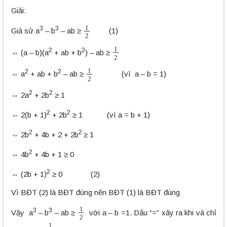
Giải:
1
2
3
3
Giả sử a
– b
– ab ≥
(1)
1
2
2
2
⇔ (a – b)(a
+ ab + b
) – ab ≥
1
2
2
2
⇔ a
+ ab + b
– ab ≥
(vì a – b = 1)
2
2
⇔ 2a
+ 2b
≥ 1
2
2
⇔ 2(b + 1)
+ 2b
≥ 1 (vì a = b + 1)
2
2
⇔ 2b
+ 4b + 2 + 2b
≥ 1
2
⇔ 4b
+ 4b + 1 ≥ 0
2
⇔ (2b + 1)
≥ 0 (2)
Vì BĐT (2) là BĐT đúng nên BĐT (1) là BĐT đúng
1
2
3
3
Vậy a
– b
– ab ≥
với a – b =1. Dấu “=” xảy ra khi và chỉ