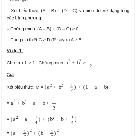
– Xét biểu thức: (A – B) + (D – C) và biến đổi về dạng tổng
các bình phương
– Chứng minh: (A – B) + (D – C) ≥ 0
– Dùng giả thiết C ≥ D để suy ra A ≥ B.
Ví dụ 1:
a
2
+
b
2
≥
1
2
Cho a + b ≥ 1. Chứng minh:
Giải
(
a
2
+
b
2
−
1
2
)
+
(
1
−
a
−
b
)
Xét biểu thức: M =
a
2
+
b
2
−
a
−
b
+
1
2
=
(
a
2
−
a
+
1
4
)
+
(
b
2
−
b
+
1
4
)
=
(
a
−
1
2
)
2
+
(
b
−
1
2
)
2
=