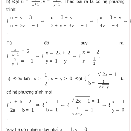
b) Đặt
. Theo bài ra ta có hệ phương
trình:
{
u
−
v
=
3
u
+
3
v
=
−
1
⇔
{
u
=
3
+
v
3
+
v
+
3
v
=
−
1
⇔
{
u
=
3
+
v
4
v
=
−
4
.
Từ đó suy ra:
{
x
x
+
1
=
2
y
y
−
1
=
−
1
⇔
{
x
=
2
x
+
2
y
=
1
−
y
⇔
{
x
=
−
2
y
=
1
2
.
x
≥
1
2
,
x
−
y
>
0
{
a
=
2
x
−
1
b
=
1
x
−
y
c). Điều kiện
. Đặt
ta
có hệ phương trình mới
{
a
+
b
=
2
2
a
−
b
=
1
⇒
{
a
=
1
b
=
1
⇔
{
2
x
−
1
=
1
1
x
−
y
=
1
⇔
{
x
=
1
y
=
.
x
=
1
;
y
=
0
Vậy hệ có nghiệm duy nhất