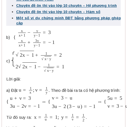
Chuyên đề ôn thi vào lớp 10 chuyên – Hệ phương trình
Chuyên đề ôn thi vào lớp 10 chuyên – Hàm số
Một số ví dụ chứng minh BĐT bằng phương pháp ghép
cặp
{
x
x
+
1
−
y
y
−
1
=
3
x
x
+
1
+
3
y
y
−
1
=
−
1
b)
{
2
x
−
1
+
1
x
−
y
=
2
2
2
x
−
1
−
1
x
−
y
=
1
c)
Lời giải:
u
=
1
x
;
v
=
1
y
a) Đặt
. Theo đề bài ra ta có hệ phương trình:
{
u
+
v
=
3
3
u
−
2
v
=
−
1
⇔
{
v
=
3
−
u
3
u
−
2
(
3
−
u
)
=
−
1
⇔
{
5
u
=
5
v
=
3
x
=
1
u
=
1
;
y
=
1
v
=
1
2
Từ đó suy ra:
.
u
=
x
x
+
1
;
v
=
y
y
−
1