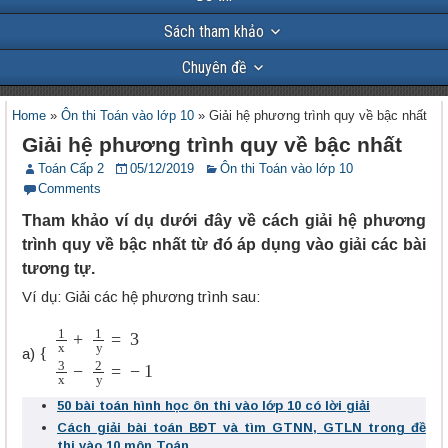
Sách tham khảo
Chuyên đề
Home
»
Ôn thi Toán vào lớp 10
»
Giải hệ phương trình quy về bậc nhất
Giải hệ phương trình quy về bậc nhất
Toán Cấp 2
05/12/2019
Ôn thi Toán vào lớp 10
Comments
Tham khảo ví dụ dưới đây về cách giải hệ phương
trình quy về bậc nhất từ đó áp dụng vào giải các bài
tương tự.
Ví dụ: Giải các hệ phương trình sau:
{
1
x
+
1
y
=
3
3
x
−
2
y
=
−
1
a)
50 bài toán hình học ôn thi vào lớp 10 có lời giải
Cách giải bài toán BĐT và tìm GTNN, GTLN trong đề
thi vào 10 môn Toán