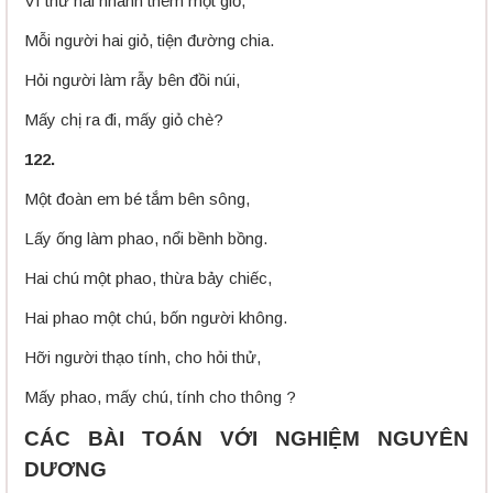
Ví thử hái nhanh thêm một giỏ,
Mỗi người hai giỏ, tiện đường chia.
Hỏi người làm rẫy bên đồi núi,
Mấy chị ra đi, mấy giỏ chè?
122.
Một đoàn em bé tắm bên sông,
Lấy ống làm phao, nổi bềnh bồng.
Hai chú một phao, thừa bảy chiếc,
Hai phao một chú, bốn người không.
Hỡi người thạo tính, cho hỏi thử,
Mấy phao, mấy chú, tính cho thông ?
CÁC BÀI TOÁN VỚI NGHIỆM NGUYÊN
DƯƠNG