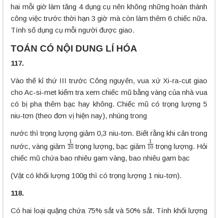
hai mỗi giờ làm tăng 4 dụng cụ nên không những hoàn thành
công việc trước thời hạn 3 giờ mà còn làm thêm 6 chiếc nữa.
Tính số dụng cụ mỗi người được giao.
TOÁN CÓ NỘI DUNG LÍ HÓA
117.
Vào thế kỉ thứ III trước Công nguyên, vua xứ Xi-ra-cut giao
cho Ac-si-met kiểm tra xem chiếc mũ bằng vàng của nhà vua
có bị pha thêm bạc hay không. Chiếc mũ có trọng lượng 5
niu-tơn (theo đơn vị hiện nay), nhúng trong
nước thì trọng lượng giảm 0,3 niu-tơn. Biết rằng khi cân trong
nước, vàng giảm
trọng lượng, bạc giảm
trọng lượng. Hỏi
chiếc mũ chứa bao nhiêu gam vàng, bao nhiêu gam bạc
(Vật có khối lượng 100g thì có trọng lượng 1 niu-tơn).
118.
Có hai loại quặng chứa 75% sắt và 50% sắt. Tính khối lượng