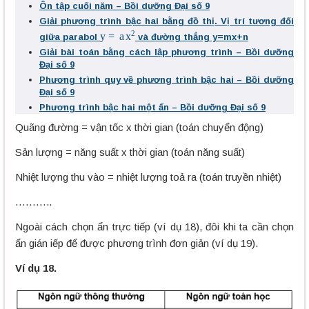
Ôn tập cuối năm – Bồi dưỡng Đại số 9
Giải phương trình bậc hai bằng đồ thị. Vị trí tương đối
y
=
a
x
2
giữa parabol
và đường thẳng y=mx+n
Giải bài toán bằng cách lập phương trình – Bồi dưỡng
Đại số 9
Phương trình quy về phương trình bậc hai – Bồi dưỡng
Đại số 9
Phương trình bậc hai một ẩn – Bồi dưỡng Đại số 9
Quãng đường = vận tốc x thời gian (toán chuyển động)
Sản lượng = năng suất x thời gian (toán năng suất)
Nhiệt lượng thu vào = nhiệt lượng toả ra (toán truyền nhiệt)
………..
Ngoài cách chọn ẩn trực tiếp (ví dụ 18), đôi khi ta cần chọn
ẩn gián iếp để được phương trình đơn giản (ví dụ 19).
Ví dụ 18.