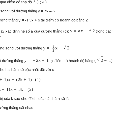
 qua điểm có toạ độ là (1; -3)
 song với đường thẳng y = 4x – 6
ường thẳng y = -1,5x + 6 tại điểm có hoành độ bằng 2
y
=
a
x
−
2
ãy xác định hệ số a của đường thẳng (d):
trong các
:
y
=
1
2
x
+
2
song song với đường thẳng
y
=
−
2
x
+
1
(
2
−
1
)
cắt đường thẳng
tại điểm có hoành độ bằng
ho hai hàm số bậc nhất đối với x:
1
)
x
−
(
2
k
+
1
)
(
1
)
−
1
)
x
+
3
k
(
2
)
trị của k sao cho đồ thị của các hàm số là:
đường thẳng cắt nhau