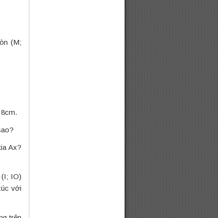
òn (M;
= 8cm.
 sao?
tia Ax?
(I; IO)
xúc với
ng trên