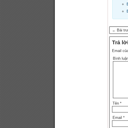
← Bài tr
Trả lờ
Email của
Bình luậ
Tên
*
Email
*