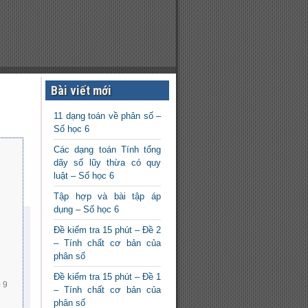
Bài viết mới
11 dạng toán về phân số –
Số học 6
Các dạng toán Tính tổng
dãy số lũy thừa có quy
luật – Số học 6
Tập hợp và bài tập áp
dụng – Số học 6
Đề kiểm tra 15 phút – Đề 2
– Tính chất cơ bản của
phân số
Đề kiểm tra 15 phút – Đề 1
p 9
– Tính chất cơ bản của
phân số