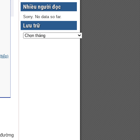
Nhiều người đọc
Sorry. No data so far.
Lưu trữ
(tiếp)
t đường