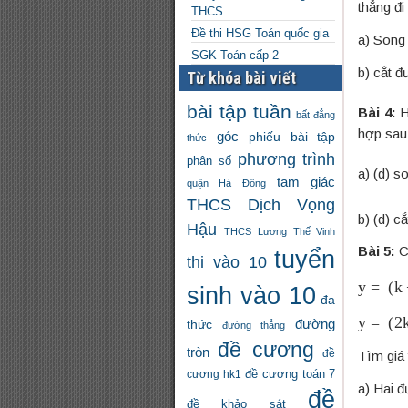
thẳng đi
THCS
Đề thi HSG Toán quốc gia
a) Song
SGK Toán cấp 2
b) cắt đ
Từ khóa bài viết
bài tập tuần
Bài 4:
H
bất đẳng
hợp sau
góc
phiếu bài tập
thức
phương trình
phân số
a) (d) 
tam giác
quận Hà Đông
THCS Dịch Vọng
b) (d) 
Hậu
THCS Lương Thế Vinh
Bài 5:
C
tuyển
thi vào 10
y
=
(
k
+
sinh vào 10
đa
y
=
(
2
k
đường
thức
đường thẳng
đề cương
tròn
Tìm giá 
đề
đề cương toán 7
cương hk1
a) Hai 
đề
đề khảo sát