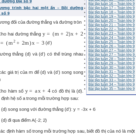
i dưỡng Đại số 9
Bài tập tuần 16 – Toán lớp 9
ương trình bậc hai một ẩn – Bồi dưỡng
Bài tập tuần 17 – Toán lớp 9
Bài tập tuần 18 – Toán lớp 9
 số 9
Bài tập tuần 19 – Toán lớp 9
Bài tập tuần 20 – Toán lớp 9
 tương đối của đường thẳng và đường tròn
Bài tập tuần 21 – Toán lớp 9
Bài tập tuần 22 – Toán lớp 9
y
=
(
m
+
2
)
x
+
2
Bài tập tuần 23 – Toán lớp 9
ho hai đường thẳng
Bài tập tuần 24 – Toán lớp 9
=
(
m
2
+
2
m
)
x
−
3
Bài tập tuần 25 – Toán lớp 9
(d’)
Bài tập tuần 26 – Toán lớp 9
Bài tập tuần 27 – Toán lớp 9
đường thẳng (d) và (d’) có thể trùng nhau
Bài tập tuần 27 – Toán lớp 9 
Bài tập tuần 28 – Toán lớp 9
Bài tập tuần 29 – Toán lớp 9
Bài tập tuần 30 – Toán lớp 9
ác giá trị của m để (d) và (d’) song song
Bài tập tuần 31 – Toán lớp 9
Bài tập tuần 32 – Toán lớp 9
u
Bài tập tuần 33 – Toán lớp 9
Bài tập tuần 34 – Toán lớp 9
y
=
a
x
+
4
Bài tập tuần 35 – Toán lớp 9
ho hàm số
có đồ thị là (d).
 định hệ số a trong mỗi trường hợp sau:
ị (d) song song với đường thẳng (d’): y = -3x + 6
ị (d) đi qua điểm A(-2; 2)
ác định hàm số trong mỗi trường hợp sau, biết đồ thị của nó là mộ