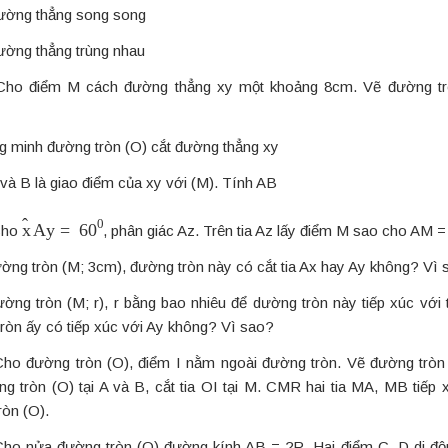
đường thẳng song song
đường thẳng trùng nhau
ho điểm M cách đường thẳng xy một khoảng 8cm. Vẽ đường tr
g minh đường tròn (O) cắt đường thẳng xy
 và B là giao điểm của xy với (M). Tính AB
x
A
y
^
=
60
0
ho
, phân giác Az. Trên tia Az lấy điểm M sao cho AM 
ường tròn (M; 3cm), đường tròn này có cắt tia Ax hay Ay không? Vì
ường tròn (M; r), r bằng bao nhiêu để dường tròn này tiếp xúc với 
ròn ấy có tiếp xúc với Ay không? Vì sao?
ho đường tròn (O), điểm I nằm ngoài đường tròn. Vẽ đường tròn 
ng tròn (O) tại A và B, cắt tia OI tại M. CMR hai tia MA, MB tiếp 
ròn (O).
ho nửa đường tròn (O) đường kính AB = 2R. Hai điểm C, D di độ