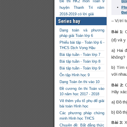
Bồ
Đề thi HK2 môn Toán 9
Ph
huyện Thanh Trì năm
Đại
2018-2019 có lời giải
– Vị trí
Series hay
Dạng toán và phương
Bài 1:
C
pháp giải Toán lớp 6
y
(d) và
Phiếu bài tập - Toán lớp 6 -
THCS Dịch Vọng Hậu
a) Hai 
Bài tập tuần - Toán lớp 7
không?
Bài tập tuần - Toán lớp 8
b) Tìm c
Bài tập tuần - Toán lớp 9
với nha
Ôn tập Hình học 9
Dạng Toán ôn thi vào 10
Bài 2:
C
Đề cương ôn thi Toán vào
Hãy xác
10 năm học 2017 - 2018
Vẽ thêm yếu tố phụ để giải
a) Đồ th
bài toán Hình học
b) Đồ th
Các phương pháp chứng
minh Hình học THCS
Bài 3:
X
Chuyên đề: Bất đẳng thức