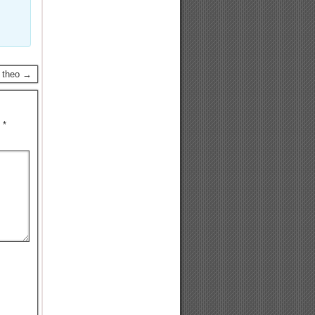
p theo →
u
*