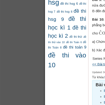
hsg
đề thi hsg 6
đề thi
nửa đườ
đề thi
B đến đ
hsg 7
đề thi hsg 8
đề thi
hsg 9
Bài 10
phẳng b
học kì 1
đề thi
C
cho
học kì 2
đề thi thử
đề
a) Chứn
thi thử vào 10
đề thi Toán 6
đề
đề thi toán 9
thi Toán 8
b) Xác đ
đề thi vào
Series 
10
<< Bài t
Updated: 0
Từ khóa:
Bài 