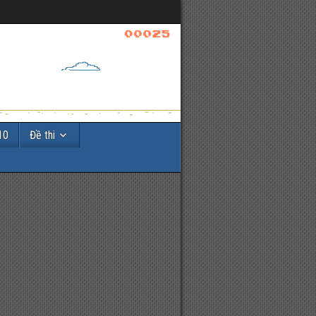
10
Đề thi