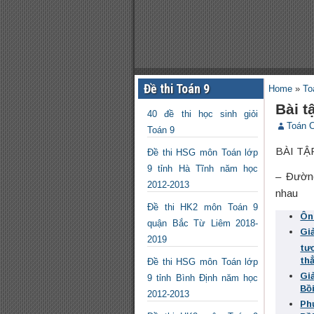
Đề thi Toán 9
Home
»
To
Bài t
40 đề thi học sinh giỏi
Toán 
Toán 9
BÀI TẬ
Đề thi HSG môn Toán lớp
9 tỉnh Hà Tĩnh năm học
– Đườn
2012-2013
nhau
Đề thi HK2 môn Toán 9
Ôn
quận Bắc Từ Liêm 2018-
Giả
2019
tư
th
Đề thi HSG môn Toán lớp
Gi
9 tỉnh Bình Định năm học
Bồ
2012-2013
Ph