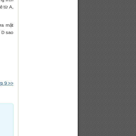
ẻ từ A,
ửa mặt
à D sao
ớp 9 >>