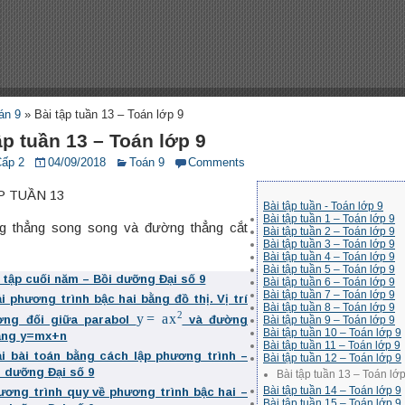
án 9
»
Bài tập tuần 13 – Toán lớp 9
ập tuần 13 – Toán lớp 9
Cấp 2
04/09/2018
Toán 9
Comments
P TUẦN 13
Bài tập tuần - Toán lớp 9
Bài tập tuần 1 – Toán lớp 9
g thẳng song song và đường thẳng cắt
Bài tập tuần 2 – Toán lớp 9
Bài tập tuần 3 – Toán lớp 9
Bài tập tuần 4 – Toán lớp 9
Bài tập tuần 5 – Toán lớp 9
 tập cuối năm – Bồi dưỡng Đại số 9
Bài tập tuần 6 – Toán lớp 9
Bài tập tuần 7 – Toán lớp 9
i phương trình bậc hai bằng đồ thị. Vị trí
Bài tập tuần 8 – Toán lớp 9
y
=
a
x
2
ơng đối giữa parabol
và đường
Bài tập tuần 9 – Toán lớp 9
Bài tập tuần 10 – Toán lớp 9
ẳng y=mx+n
Bài tập tuần 11 – Toán lớp 9
ải bài toán bằng cách lập phương trình –
Bài tập tuần 12 – Toán lớp 9
i dưỡng Đại số 9
Bài tập tuần 13 – Toán lớ
Bài tập tuần 14 – Toán lớp 9
ương trình quy về phương trình bậc hai –
Bài tập tuần 15 – Toán lớp 9