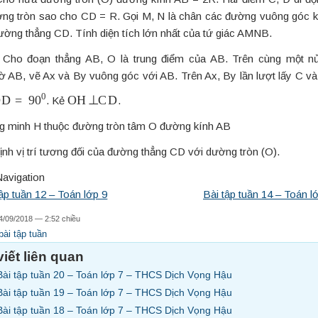
ng tròn sao cho CD = R. Gọi M, N là chân các đường vuông góc k
ường thẳng CD. Tính diện tích lớn nhất của tứ giác AMNB.
:
Cho đoạn thẳng AB, O là trung điểm của AB. Trên cùng một n
ờ AB, vẽ Ax và By vuông góc với AB. Trên Ax, By lần lượt lấy C v
O
D
^
=
90
0
O
H
⊥
C
D
. Kẻ
.
g minh H thuộc đường tròn tâm O đường kính AB
ịnh vị trí tương đối của đường thẳng CD với dường tròn (O).
Navigation
ập tuần 12 – Toán lớp 9
Bài tập tuần 14 – Toán l
4/09/2018 — 2:52 chiều
bài tập tuần
viết liên quan
Bài tập tuần 20 – Toán lớp 7 – THCS Dịch Vọng Hậu
Bài tập tuần 19 – Toán lớp 7 – THCS Dịch Vọng Hậu
Bài tập tuần 18 – Toán lớp 7 – THCS Dịch Vọng Hậu