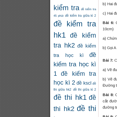
b) Hai 
kiểm tra
đề kiểm tra
c) Hai 
đề kiểm tra giữa kì 2
45 phút
đề kiểm tra
Bài 6:
C
10cm)
hk1
đề kiểm
a) Chứn
tra hk2
đề kiểm
b) Gọi A
đề
tra học kì
Bài 7:
C
kiểm tra học kì
a) Vẽ đ
1
đề kiểm tra
b) Vẽ đ
học kì 2
đề kscl
đề
Đường t
thi giữa hk2
đề thi giữa kì 2
Bài 8:
C
đề thi hk1
đề
cắt đườ
đề thi
đường t
thi hk2
Bài 9:
C