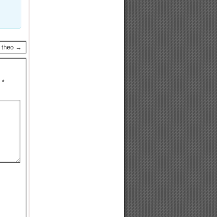
p theo →
u
*