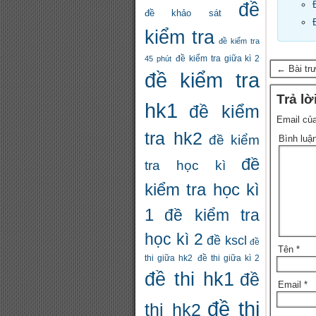
đề
đề khảo sát
kiểm tra
đề kiểm tra
đề kiểm tra giữa kì 2
45 phút
← Bài tr
đề kiểm tra
Trả lờ
hk1
đề kiểm
Email của
tra hk2
đề kiểm
Bình luậ
đề
tra học kì
kiểm tra học kì
1
đề kiểm tra
học kì 2
đề kscl
đề
Tên
*
thi giữa hk2
đề thi giữa kì 2
đề thi hk1
đề
Email
*
đề thi
thi hk2