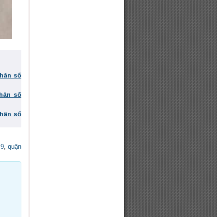
phân số
phân số
phân số
 9
,
quận