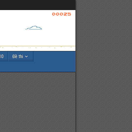
10
Đề thi