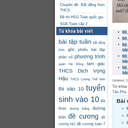
Chuyên đề: Bất đẳng thức
THCS
Đề thi HSG Toán quốc gia
SGK Toán cấp 2
Từ khóa bài viết
Đề
Đề
bài tập tuần
bất đẳng
Đề
góc
phiếu bài tập
bằ
thức
phương trình
Đề
phân số
bằ
tam giác
quận Hà Đông
Đề
THCS Dịch Vọng
bằ
Hậu
THCS Lương Thế Vinh
Updated: 1
tuyển
Từ khóa:
thi vào 10
Tân Phú
sinh vào 10
Bài 
đa
đường
thức
đường thẳng
đề cương
tròn
đề
đề cương toán 7
cương hk1