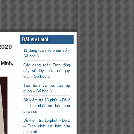
Bài viết mới
2020
11 dạng toán về phân số –
Số học 6
 Minh,
Các dạng toán Tính tổng
dãy số lũy thừa có quy
luật – Số học 6
Tập hợp và bài tập áp
dụng – Số học 6
Đề kiểm tra 15 phút – Đề 2
– Tính chất cơ bản của
phân số
Đề kiểm tra 15 phút – Đề 1
– Tính chất cơ bản của
phân số