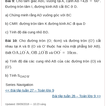
Bài 9:
Cho tam giác ABC vuông tại A, cạnh AB =4,
.
Đường tròn tâm I, đường kính AB cắt BC ở D.
a) Chứng minh rằng AD vuông góc với BC
b) CMR: đường tròn tâm K đường kính AC đi qua D
c) Tính độ dài cung nhỏ BD.
Bài 10:
Cho đường tròn (O; 6cm) và đường tròn (O’) cắt
nhau tại A và B (O và O’ thuộc hai nửa mặt phẳng bờ AB).
O
A
⊥
O
′
A
O
B
⊥
O
′
B
OO
′
=
10
c
m
Biết
,
và
.
a) Tính độ dài các cung nhỏ AB của các đường tròn (O) và
(O’).
b) Tính S
OAO’B’
Series Navigation
<< Bài tập tuần 27 – Toán lớp 9
Bài tập tuần 28 – Toán lớp 9 >>
Updated: 09/09/2018 — 10:23 sáng