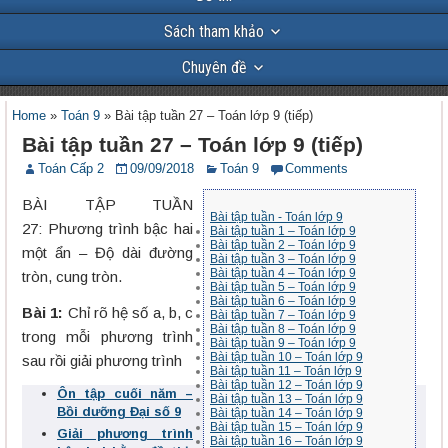
Sách tham khảo
Chuyên đề
Home
»
Toán 9
»
Bài tập tuần 27 – Toán lớp 9 (tiếp)
Bài tập tuần 27 – Toán lớp 9 (tiếp)
Toán Cấp 2
09/09/2018
Toán 9
Comments
BÀI TẬP TUẦN
Bài tập tuần - Toán lớp 9
27: Phương trình bậc hai
Bài tập tuần 1 – Toán lớp 9
Bài tập tuần 2 – Toán lớp 9
một ẩn – Độ dài đường
Bài tập tuần 3 – Toán lớp 9
Bài tập tuần 4 – Toán lớp 9
tròn, cung tròn.
Bài tập tuần 5 – Toán lớp 9
Bài tập tuần 6 – Toán lớp 9
Bài 1:
Chỉ rõ hệ số a, b, c
Bài tập tuần 7 – Toán lớp 9
Bài tập tuần 8 – Toán lớp 9
trong mỗi phương trình
Bài tập tuần 9 – Toán lớp 9
Bài tập tuần 10 – Toán lớp 9
sau rồi giải phương trình
Bài tập tuần 11 – Toán lớp 9
Bài tập tuần 12 – Toán lớp 9
Ôn tập cuối năm –
Bài tập tuần 13 – Toán lớp 9
Bồi dưỡng Đại số 9
Bài tập tuần 14 – Toán lớp 9
Bài tập tuần 15 – Toán lớp 9
Giải phương trình
Bài tập tuần 16 – Toán lớp 9