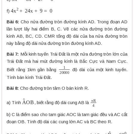
4
x
2
+
24
x
+
9
=
0
f)
Bài 6:
Cho nửa đường tròn đường kính AD. Trong đoạn AD
lần lượt lấy hai điểm B, C. Vẽ các nửa đường tròn đường
kính AB, BC, CD. CMR tổng độ dài của ba nửa đường tròn
này bằng độ dài nửa đường tròn đường kính AD.
Bài 7:
Mỗi kinh tuyến Trái Đất là một nửa đường tròn lớn của
Trái Đất mà hai mút đường kính là Bắc Cực và Nam Cực.
1
20000
Biết rằng 1km gần bằng
độ dài của một kinh tuyến.
Tính bán kính Trái Đất.
Bài 8:
Cho đường tròn tâm O bán kính R.
A
O
B
^
π
R
4
a) Tính
, biết rằng độ dài cung AB là
b) C là điểm sao cho tam giác AOC là tam giác đều và AC cắt
đoạn OB. Tính độ dài các cung lớn AC và BC theo R.
B
^
=
60
0