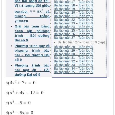
bậc hai bằng đồ thị.
Bài tập tuần 17 – Toán lớp 9
Vị trí tương đối giữa
Bài tập tuần 18 – Toán lớp 9
y
=
a
x
2
Bài tập tuần 19 – Toán lớp 9
parabol
và
Bài tập tuần 20 – Toán lớp 9
đường thẳng
Bài tập tuần 21 – Toán lớp 9
Bài tập tuần 22 – Toán lớp 9
y=mx+n
Bài tập tuần 23 – Toán lớp 9
Giải bài toán bằng
Bài tập tuần 24 – Toán lớp 9
Bài tập tuần 25 – Toán lớp 9
cách lập phương
Bài tập tuần 26 – Toán lớp 9
trình – Bồi dưỡng
Bài tập tuần 27 – Toán lớp 9
Đại số 9
Bài tập tuần 27 – Toán lớp 9 (tiếp)
Phương trình quy về
Bài tập tuần 28 – Toán lớp 9
phương trình bậc
Bài tập tuần 29 – Toán lớp 9
Bài tập tuần 30 – Toán lớp 9
hai – Bồi dưỡng Đại
Bài tập tuần 31 – Toán lớp 9
số 9
Bài tập tuần 32 – Toán lớp 9
Bài tập tuần 33 – Toán lớp 9
Phương trình bậc
Bài tập tuần 34 – Toán lớp 9
hai một ẩn – Bồi
Bài tập tuần 35 – Toán lớp 9
dưỡng Đại số 9
4
x
2
+
7
x
=
0
a)
x
2
+
4
x
−
12
=
0
b)
x
2
−
5
=
0
c)
x
2
−
5
x
=
0
d)