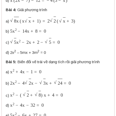
d)
Bài 4:
Giải phương trình
8
x
(
x
x
+
1
)
=
2
2
(
x
+
3
)
a)
5
x
2
−
14
x
+
8
=
0
b)
5
x
2
−
2
x
+
2
−
5
=
0
c)
2
2
d) 2x
– 5mx + 3m
= 0
Bài 5:
Biến đổi vế trái về dạng tích rồi giải phương trình
x
2
+
4
x
−
1
=
0
a)
2
x
2
−
4
2
x
−
3
x
+
24
=
0
b)
x
2
−
(
2
+
8
)
x
+
4
=
0
c)
x
2
−
4
x
−
32
=
0
d)
5
x
2
−
6
x
+
27
=
0
e)