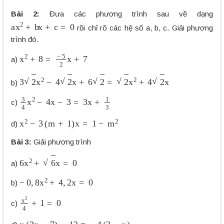
Bài 2:
Đưa các phương trình sau về dạng
a
x
2
+
b
x
+
c
=
0
rồi chỉ rõ các hệ số a, b, c. Giải phương
trình đó.
x
2
+
8
=
−
5
2
x
+
7
a)
3
2
x
2
−
4
2
x
+
6
2
=
2
x
2
+
4
2
x
b)
3
4
x
2
−
4
x
−
3
=
3
x
+
1
3
c)
x
2
−
3
(
m
+
1
)
x
=
1
−
m
2
d)
Bài 3:
Giải phương trình
6
x
2
+
6
x
=
0
a)
−
0
,
8
x
2
+
4
,
2
x
=
0
b)
x
2
4
+
1
=
0
c)
x
(
2
x
−
7
)
−
12
=
−
4
(
3
−
x
)