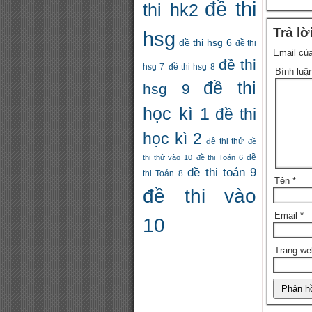
đề thi
thi hk2
Trả lờ
hsg
đề thi hsg 6
đề thi
Email của
đề thi
hsg 7
đề thi hsg 8
Bình luậ
đề thi
hsg 9
học kì 1
đề thi
học kì 2
đề thi thử
đề
thi thử vào 10
đề thi Toán 6
đề
đề thi toán 9
thi Toán 8
Tên
*
đề thi vào
Email
*
10
Trang we