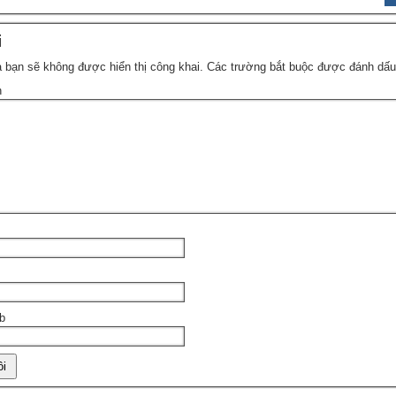
i
 bạn sẽ không được hiển thị công khai.
Các trường bắt buộc được đánh dấ
n
b