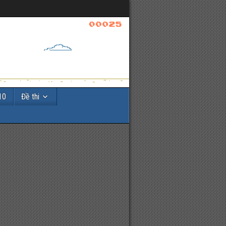
10
Đề thi