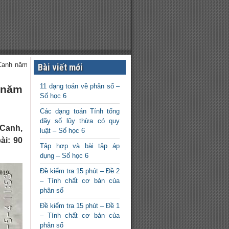
Canh năm
Bài viết mới
11 dạng toán về phân số –
 năm
Số học 6
Các dạng toán Tính tổng
dãy số lũy thừa có quy
 Canh,
luật – Số học 6
ài: 90
Tập hợp và bài tập áp
dụng – Số học 6
Đề kiểm tra 15 phút – Đề 2
– Tính chất cơ bản của
phân số
Đề kiểm tra 15 phút – Đề 1
– Tính chất cơ bản của
phân số