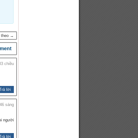
p theo →
ment
03 chiều
Trả lời
:46 sáng
ọi người
Trả lời