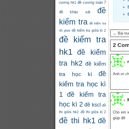
đề cương toán 7
cương hk1
đề
đề khảo sát
kiểm tra
đề kiểm tra
đề kiểm tra giữa kì 2
45 phút
← Bài tr
đề kiểm tra
2 Co
hk1
đề kiểm
tra hk2
đề kiểm
đề
tra học kì
Anh ơi ch
kiểm tra học kì
1
đề kiểm tra
học kì 2
đề kscl
đề
Cho em x
thi giữa hk2
đề thi giữa kì 2
giúp đỡ
đề thi hk1
đề