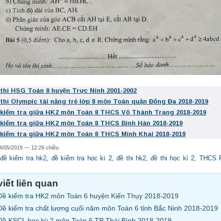
 thi HSG Toán 8 huyện Trực Ninh 2001-2002
 thi Olympic tài năng trẻ lớp 8 môn Toán quận Đống Đa 2018-2019
 kiểm tra giữa HK2 môn Toán 8 THCS Võ Thành Trang 2018-2019
 kiểm tra giữa HK2 môn Toán 8 THCS Bình Hàn 2018-2019
 kiểm tra giữa HK2 môn Toán 8 THCS Minh Khai 2018-2019
4/05/2019 — 12:26 chiều
đề kiểm tra hk2
,
đề kiểm tra học kì 2
,
đề thi hk2
,
đề thi học kì 2
,
THCS 
viết liên quan
Đề kiểm tra HK2 môn Toán 6 huyện Kiến Thụy 2018-2019
Đề kiểm tra chất lượng cuối năm môn Toán 6 tỉnh Bắc Ninh 2018-2019
Đề KSCL học kỳ 2 môn Toán 6 TP Thái Bình 2018-2019