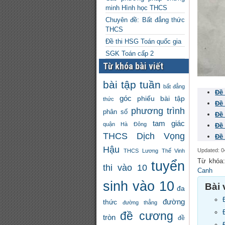
minh Hình học THCS
Chuyên đề: Bất đẳng thức
THCS
Đề thi HSG Toán quốc gia
SGK Toán cấp 2
Từ khóa bài viết
bài tập tuần
bất đẳng
Đề
góc
phiếu bài tập
thức
Đề
phương trình
phân số
Đề
tam giác
quận Hà Đông
Đề
THCS Dịch Vọng
Đề
Hậu
Updated: 0
THCS Lương Thế Vinh
Từ khóa:
tuyển
thi vào 10
Canh
sinh vào 10
Bài 
đa
đường
thức
đường thẳng
đề cương
tròn
đề