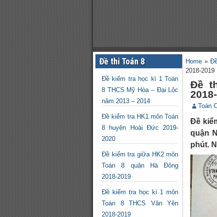
Đề thi Toán 8
Home
»
Đề
2018-2019
Đề kiểm tra học kì 1 Toán
Đề t
8 THCS Mỹ Hòa – Đại Lộc
2018
năm 2013 – 2014
Toán 
Đề kiểm tra HK1 môn Toán
Đề kiể
8 huyện Hoài Đức 2019-
quận N
2020
phút. N
Đề kiểm tra giữa HK2 môn
Toán 8 quận Hà Đông
2018-2019
Đề kiểm tra học kì 1 môn
Toán 8 THCS Văn Yên
2018-2019