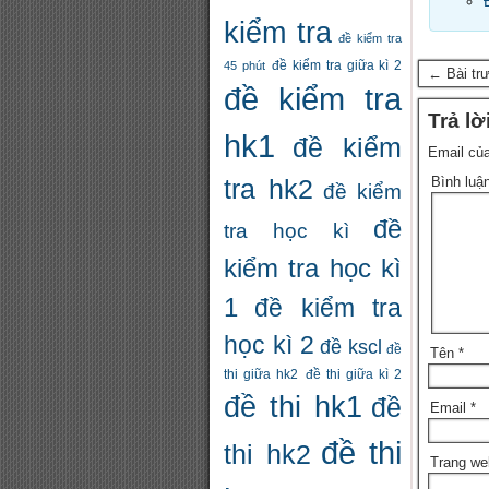
kiểm tra
đề kiểm tra
đề kiểm tra giữa kì 2
45 phút
← Bài tr
đề kiểm tra
Trả lờ
hk1
đề kiểm
Email của
Bình luậ
tra hk2
đề kiểm
đề
tra học kì
kiểm tra học kì
1
đề kiểm tra
học kì 2
đề kscl
đề
Tên
*
thi giữa hk2
đề thi giữa kì 2
đề thi hk1
đề
Email
*
đề thi
thi hk2
Trang we