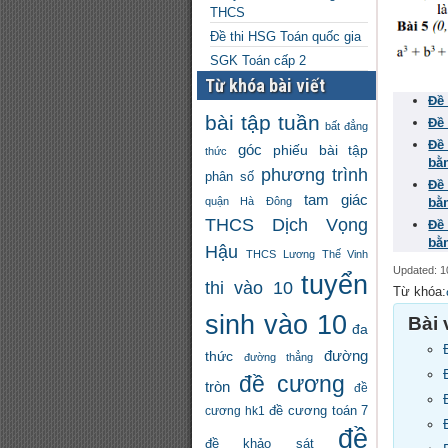
THCS
Đề thi HSG Toán quốc gia
SGK Toán cấp 2
Từ khóa bài viết
Đề
bài tập tuần
Đề
bất đẳng
Đề
góc
phiếu bài tập
thức
bằ
phương trình
phân số
Đề
tam giác
bằ
quận Hà Đông
THCS Dịch Vọng
Đề
bằ
Hậu
THCS Lương Thế Vinh
Updated: 1
tuyển
thi vào 10
Từ khóa:
sinh vào 10
Bài 
đa
đường
thức
đường thẳng
đề cương
tròn
đề
đề cương toán 7
cương hk1
đề
đề khảo sát