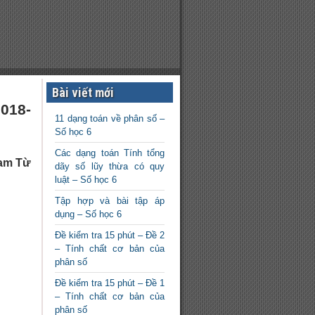
Bài viết mới
018-
11 dạng toán về phân số –
Số học 6
Các dạng toán Tính tổng
Nam Từ
dãy số lũy thừa có quy
luật – Số học 6
Tập hợp và bài tập áp
dụng – Số học 6
Đề kiểm tra 15 phút – Đề 2
– Tính chất cơ bản của
phân số
Đề kiểm tra 15 phút – Đề 1
– Tính chất cơ bản của
phân số