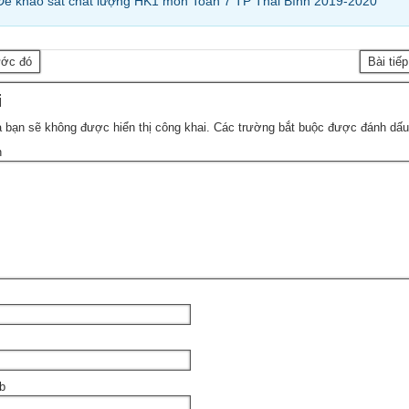
Đề khảo sát chất lượng HK1 môn Toán 7 TP Thái Bình 2019-2020
ước đó
Bài tiế
i
 bạn sẽ không được hiển thị công khai.
Các trường bắt buộc được đánh dấ
n
b