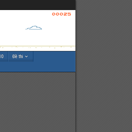
10
Đề thi