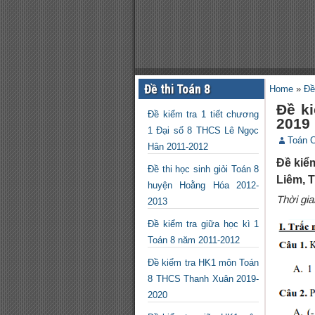
Đề thi Toán 8
Home
»
Đề
Đề k
Đề kiểm tra 1 tiết chương
2019
1 Đại số 8 THCS Lê Ngọc
Toán 
Hân 2011-2012
Đề kiể
Đề thi học sinh giỏi Toán 8
Liêm, 
huyện Hoằng Hóa 2012-
Thời gia
2013
Đề kiểm tra giữa học kì 1
Toán 8 năm 2011-2012
Đề kiểm tra HK1 môn Toán
8 THCS Thanh Xuân 2019-
2020