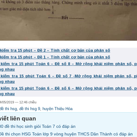
 kiểm tra 15 phút – Đề 2 – Tính chất cơ bản của phân số
 kiểm tra 15 phút – Đề 1 – Tính chất cơ bản của phân số
 kiểm tra 15 phút Toán 6 – Đề số 8 – Mở rộng khái niệm phân số, 
ng nhau
 kiểm tra 15 phút Toán 6 – Đề số 7 -Mở rộng khái niệm phân số, 
ng nhau
 kiểm tra 15 phút Toán 6 – Đề số 6 – Mở rộng khái niệm phân số, 
ng nhau
4/05/2019 — 12:46 chiều
đề thi hsg
,
đề thi hsg 9
,
huyện Thiệu Hóa
viết liên quan
30 đề thi học sinh giỏi Toán 7 có đáp án
Đề thi chọn HSG Toán lớp 9 vòng huyện THCS Dân Thành có đáp án