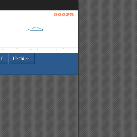
10
Đề thi