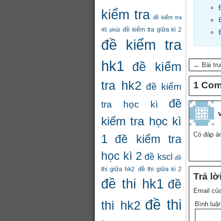
kiểm tra
đề kiểm tra
đề kiểm tra giữa kì 2
45 phút
đề kiểm tra
hk1
đề kiểm
← Bài tr
tra hk2
1 Co
đề kiểm
đề
tra học kì
kiểm tra học kì
Có đáp á
1
đề kiểm tra
học kì 2
đề kscl
đề
thi giữa hk2
đề thi giữa kì 2
Trả lờ
đề thi hk1
đề
Email của
đề thi
thi hk2
Bình luậ