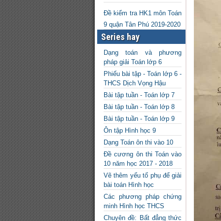
Đề kiểm tra HK1 môn Toán
9 quận Tân Phú 2019-2020
Series hay
Dạng toán và phương
pháp giải Toán lớp 6
Phiếu bài tập - Toán lớp 6 -
THCS Dịch Vọng Hậu
Bài tập tuần - Toán lớp 7
Bài tập tuần - Toán lớp 8
Bài tập tuần - Toán lớp 9
Ôn tập Hình học 9
Dạng Toán ôn thi vào 10
Đề cương ôn thi Toán vào
10 năm học 2017 - 2018
Vẽ thêm yếu tố phụ để giải
bài toán Hình học
Các phương pháp chứng
minh Hình học THCS
Chuyên đề: Bất đẳng thức