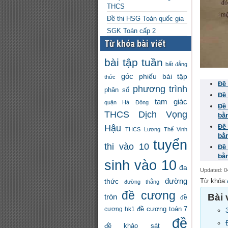
THCS
Đề thi HSG Toán quốc gia
SGK Toán cấp 2
Từ khóa bài viết
bài tập tuần
bất đẳng
góc
phiếu bài tập
thức
Đề
phương trình
phân số
Đề
tam giác
quận Hà Đông
Đề
THCS Dịch Vọng
bằ
Đề
Hậu
THCS Lương Thế Vinh
bằ
tuyển
thi vào 10
Đề
bằ
sinh vào 10
đa
Updated: 0
đường
Từ khóa:
thức
đường thẳng
đề cương
Bài 
tròn
đề
đề cương toán 7
cương hk1
đề
đề khảo sát