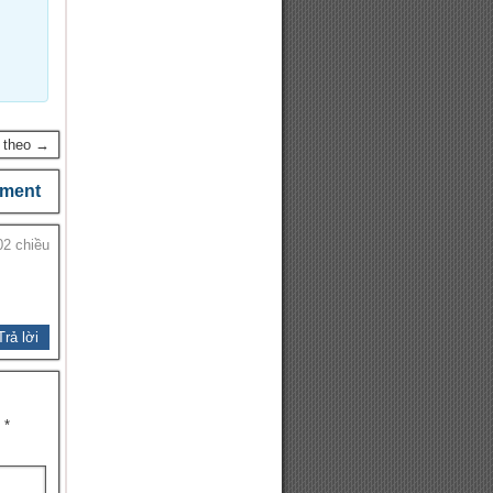
p theo →
ment
02 chiều
Trả lời
u
*