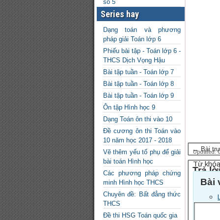
số 5
Series hay
Dạng toán và phương
pháp giải Toán lớp 6
Phiếu bài tập - Toán lớp 6 -
THCS Dịch Vọng Hậu
Bài tập tuần - Toán lớp 7
Bài tập tuần - Toán lớp 8
Bài tập tuần - Toán lớp 9
Ôn tập Hình học 9
Dạng Toán ôn thi vào 10
Đề cương ôn thi Toán vào
10 năm học 2017 - 2018
← Bài tr
Vẽ thêm yếu tố phụ để giải
Updated: 0
bài toán Hình học
Từ khóa
Trả lờ
Các phương pháp chứng
Bài 
minh Hình học THCS
Email của
Chuyên đề: Bất đẳng thức
Bình luậ
THCS
Đề thi HSG Toán quốc gia