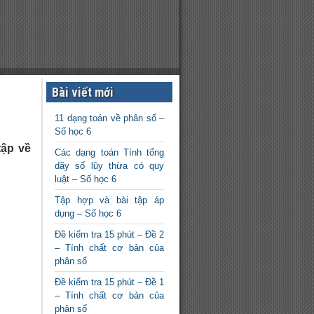
Bài viết mới
11 dạng toán về phân số –
Số học 6
tập về
Các dạng toán Tính tổng
dãy số lũy thừa có quy
luật – Số học 6
11
Tập hợp và bài tập áp
dạng
toán
dụng – Số học 6
về
Đề kiểm tra 15 phút – Đề 2
phân
– Tính chất cơ bản của
số –
phân số
Số học
6
Đề kiểm tra 15 phút – Đề 1
Các
– Tính chất cơ bản của
dạng
phân số