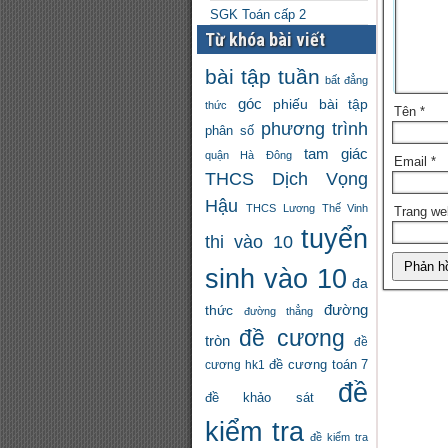
SGK Toán cấp 2
Từ khóa bài viết
bài tập tuần
bất đẳng
góc
phiếu bài tập
thức
Tên
*
phương trình
phân số
tam giác
quận Hà Đông
Email
*
THCS Dịch Vọng
Hậu
THCS Lương Thế Vinh
Trang we
tuyển
thi vào 10
sinh vào 10
đa
đường
thức
đường thẳng
đề cương
tròn
đề
đề cương toán 7
cương hk1
đề
đề khảo sát
kiểm tra
đề kiểm tra