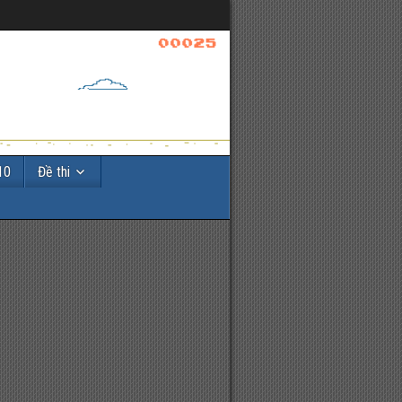
10
Đề thi