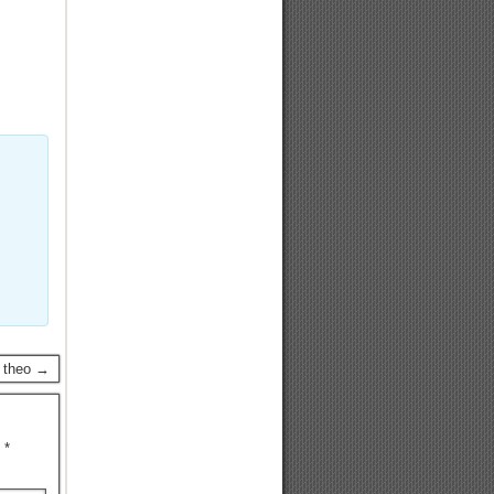
p theo →
u
*