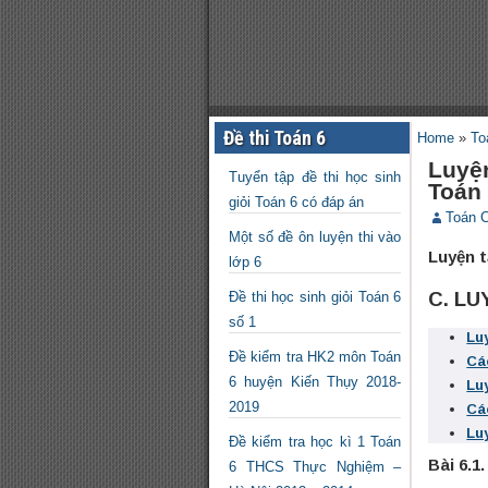
Đề thi Toán 6
Home
»
To
Luyệ
Tuyển tập đề thi học sinh
Toán
giỏi Toán 6 có đáp án
Toán 
Một số đề ôn luyện thi vào
Luyện t
lớp 6
C. LU
Đề thi học sinh giỏi Toán 6
số 1
Lu
Đề kiểm tra HK2 môn Toán
Cá
6 huyện Kiến Thụy 2018-
Lu
2019
Cá
Lu
Đề kiểm tra học kì 1 Toán
Bài 6.1.
6 THCS Thực Nghiệm –