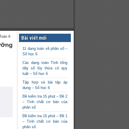
Toán 6
Bài viết mới
ưỡng
11 dạng toán về phân số –
Số học 6
Các dạng toán Tính tổng
dãy số lũy thừa có quy
luật – Số học 6
Tập hợp và bài tập áp
dụng – Số học 6
Đề kiểm tra 15 phút – Đề 2
– Tính chất cơ bản của
phân số
Đề kiểm tra 15 phút – Đề 1
– Tính chất cơ bản của
phân số