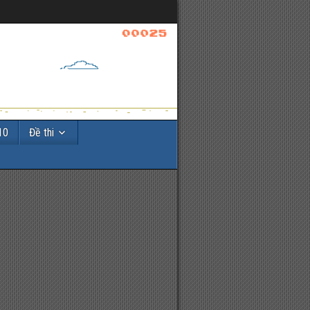
10
Đề thi