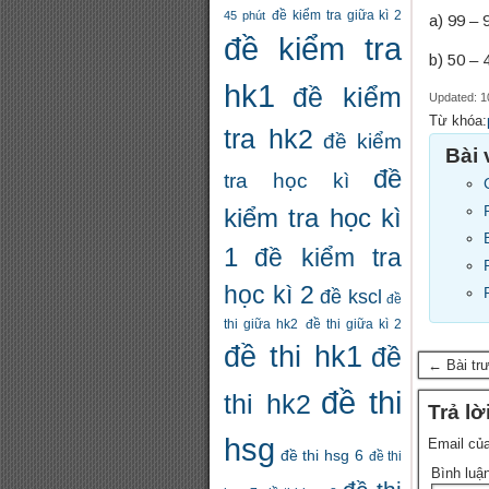
đề kiểm tra giữa kì 2
45 phút
a) 99 – 
đề kiểm tra
b) 50 – 
hk1
đề kiểm
Updated: 1
Từ khóa:
tra hk2
đề kiểm
Bài 
đề
tra học kì
kiểm tra học kì
1
đề kiểm tra
học kì 2
đề kscl
đề
thi giữa hk2
đề thi giữa kì 2
đề thi hk1
đề
← Bài tr
đề thi
thi hk2
Trả lờ
hsg
Email của
đề thi hsg 6
đề thi
Bình luậ