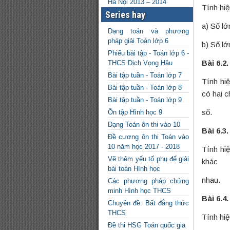
Hà Nội 2013 – 2014
Tính hiệ
Series hay
a) Số lớ
Dạng toán và phương
pháp giải Toán lớp 6
b) Số lớ
Phiếu bài tập - Toán lớp 6 -
Bài 6.2.
THCS Dịch Vọng Hậu
Bài tập tuần - Toán lớp 7
Tính hi
Bài tập tuần - Toán lớp 8
có hai 
Bài tập tuần - Toán lớp 9
số.
Ôn tập Hình học 9
Dạng Toán ôn thi vào 10
Bài 6.3.
Đề cương ôn thi Toán vào
10 năm học 2017 - 2018
Tính hi
Vẽ thêm yếu tố phụ để giải
khác
bài toán Hình học
nhau.
Các phương pháp chứng
minh Hình học THCS
Bài 6.4.
Chuyên đề: Bất đẳng thức
THCS
Tính hiệ
Đề thi HSG Toán quốc gia