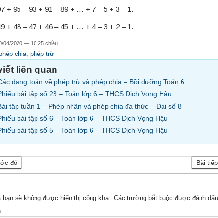
97 + 95 – 93 + 91 – 89 + … + 7 – 5 + 3 – 1.
49 + 48 – 47 + 46 – 45 + … + 4 – 3 + 2 – 1.
0/04/2020 — 10:25 chiều
phép chia
,
phép trừ
viết liên quan
Các dạng toán về phép trừ và phép chia – Bồi dưỡng Toán 6
Phiếu bài tập số 23 – Toán lớp 6 – THCS Dịch Vọng Hậu
Bài tập tuần 1 – Phép nhân và phép chia đa thức – Đại số 8
Phiếu bài tập số 6 – Toán lớp 6 – THCS Dịch Vọng Hậu
Phiếu bài tập số 5 – Toán lớp 6 – THCS Dịch Vọng Hậu
ước đó
Bài tiế
i
 bạn sẽ không được hiển thị công khai.
Các trường bắt buộc được đánh dấ
n