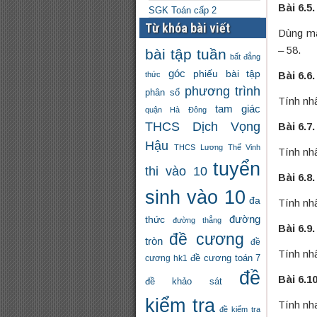
Bài 6.5.
SGK Toán cấp 2
Từ khóa bài viết
Dùng máy
– 58.
bài tập tuần
bất đẳng
góc
phiếu bài tập
Bài 6.6.
thức
phương trình
phân số
Tính nhẩ
tam giác
quận Hà Đông
THCS Dịch Vọng
Bài 6.7.
Hậu
THCS Lương Thế Vinh
Tính nhẩ
tuyển
thi vào 10
Bài 6.8.
sinh vào 10
đa
Tính nhẩ
đường
thức
đường thẳng
Bài 6.9.
đề cương
tròn
đề
Tính nhẩ
đề cương toán 7
cương hk1
đề
Bài 6.10
đề khảo sát
kiểm tra
Tính nh
đề kiểm tra