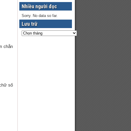
Nhiều người đọc
Sorry. No data so far.
Lưu trữ
ên chẵn
 chữ số