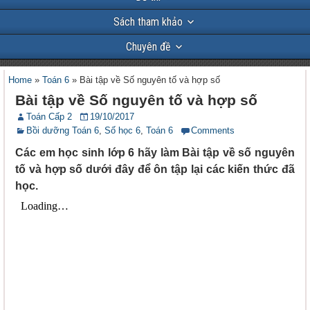
Sách tham khảo
Chuyên đề
Home
»
Toán 6
»
Bài tập về Số nguyên tố và hợp số
Bài tập về Số nguyên tố và hợp số
Toán Cấp 2
19/10/2017
Bồi dưỡng Toán 6
,
Số học 6
,
Toán 6
Comments
Các em học sinh lớp 6 hãy làm Bài tập về số nguyên
tố và hợp số dưới đây để ôn tập lại các kiến thức đã
học.
11
dạng
toán
về
phân
số –
Số học
6