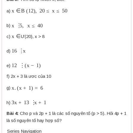
x
∈
B
(
12
)
,
20
≤
x
≤
50
a)
x
⋮
5
,
x
≤
40
b)
x
∈
c)
Ư(20), x > 8
16
⋮
x
d)
12
⋮
(
x
−
1
)
e)
f) 2x + 3 là ươc của 10
x
.
(
x
+
1
)
=
6
g)
3
x
+
13
⋮
x
+
1
h)
Bài 4:
Cho p và 2p + 1 là các số nguyên tố (p > 5). Hỏi 4p + 1
là số nguyên tố hay hợp số?
Series Navigation