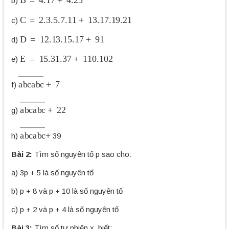
b)
C
=
2.3
.5
.7
.11
+
13.17
.19
.21
c)
D
=
12.13
.15
.17
+
91
d)
E
=
15.31
.37
+
110.102
e)
a
b
c
a
b
c
―
+
7
f)
a
b
c
a
b
c
―
+
22
g)
a
b
c
a
b
c
―
+
h)
39
Bài 2:
Tìm số nguyên tố p sao cho:
a) 3p + 5 là số nguyên tố
b) p + 8 và p + 10 là số nguyên tố
c) p + 2 và p + 4 là số nguyên tố
Bài 3:
Tìm số tự nhiên x, biết: