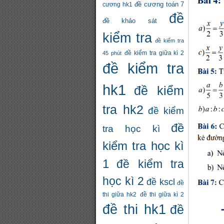
đề cương toán 7
cương hk1
đề
đề khảo sát
kiểm tra
đề kiểm tra
đề kiểm tra giữa kì 2
45 phút
đề kiểm tra
hk1
đề kiểm
tra hk2
đề kiểm
đề
tra học kì
kiểm tra học kì
1
đề kiểm tra
học kì 2
đề kscl
đề
thi giữa hk2
đề thi giữa kì 2
đề thi hk1
đề