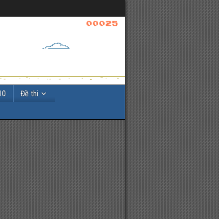
10
Đề thi