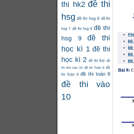
đề thi
thi hk2
hsg
đề thi hsg 6
đề thi
đề thi
hsg 7
đề thi hsg 8
Ph
đề thi
hsg 9
Đề
học kì 1
đề thi
Đề
Đề
học kì 2
Đề
đề thi thử
đề
thi thử vào 10
đề thi Toán 6
đề
đề thi toán 9
thi Toán 8
đề thi vào
10