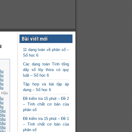
Bài viết mới
u
11 dạng toán về phân số –
Số học 6
Các dạng toán Tính tổng
dãy số lũy thừa có quy
Hậu
luật – Số học 6
Hậu
Hậu
Hậu
Tập hợp và bài tập áp
Hậu
dụng – Số học 6
g Hậu
Hậu
Đề kiểm tra 15 phút – Đề 2
Hậu
– Tính chất cơ bản của
Hậu
phân số
 Hậu
 Hậu
Đề kiểm tra 15 phút – Đề 1
 Hậu
 Hậu
– Tính chất cơ bản của
 Hậu
phân số
 Hậu