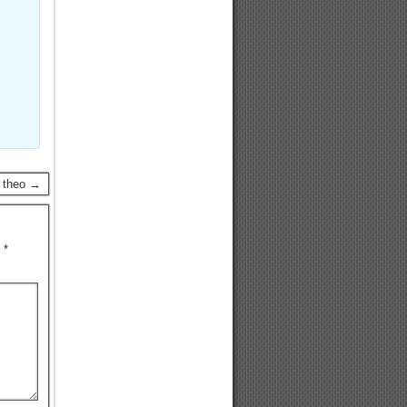
p theo →
u
*