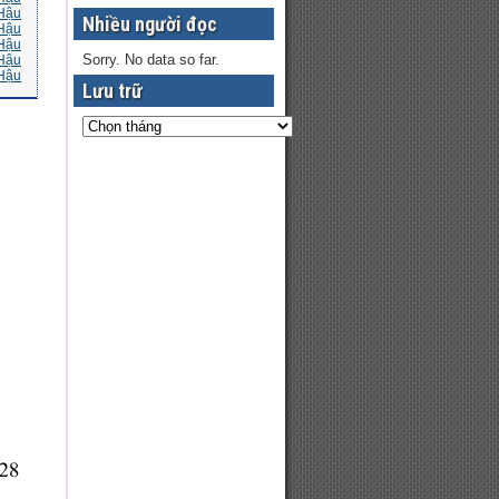
 Hậu
Nhiều người đọc
 Hậu
 Hậu
Sorry. No data so far.
 Hậu
 Hậu
Lưu trữ