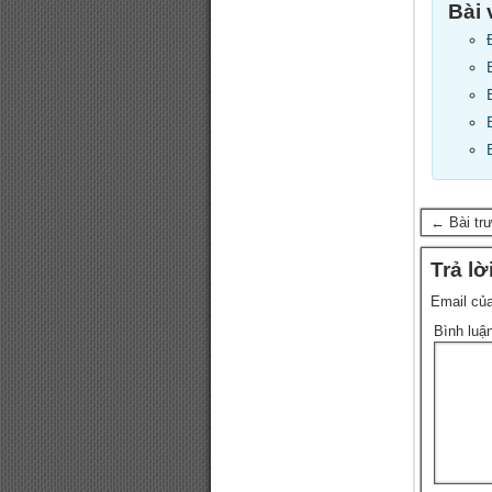
Bài 
← Bài tr
Trả lờ
Email của
Bình luậ