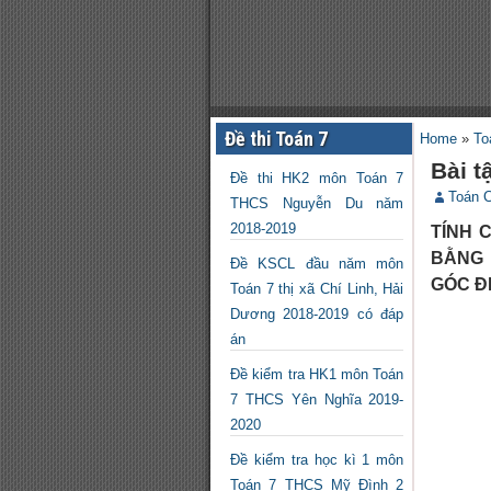
Đề thi Toán 7
Home
»
To
Bài t
Đề thi HK2 môn Toán 7
Toán 
THCS Nguyễn Du năm
2018-2019
TÍNH 
BẰNG
Đề KSCL đầu năm môn
GÓC Đ
Toán 7 thị xã Chí Linh, Hải
Dương 2018-2019 có đáp
án
Đề kiểm tra HK1 môn Toán
7 THCS Yên Nghĩa 2019-
2020
Đề kiểm tra học kì 1 môn
Toán 7 THCS Mỹ Đình 2