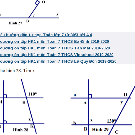
iếu hướng dẫn tự học Toán lớp 7 từ 30/3 tới 4/4
 cương ôn tập HK1 môn Toán 7 THCS Ba Đình 2019-2020
 cương ôn tập HK1 môn Toán 7 THCS Tân Mai 2019-2020
 cương ôn tập HK1 môn Toán 7 THCS Vinschool 2019-2020
 cương ôn tập HK1 môn Toán 7 THCS Lê Quý Đôn 2019-2020