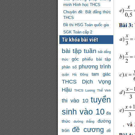
minh Hình học THCS
Chuyên đề: Bất đẳng thức
THCS
Đề thi HSG Toán quốc gia
SGK Toán cấp 2
Từ khóa bài viết
bài tập tuần
bất đẳng
góc
phiếu bài tập
thức
phương trình
phân số
tam giác
quận Hà Đông
THCS Dịch Vọng
Hậu
THCS Lương Thế Vinh
tuyển
thi vào 10
sinh vào 10
đa
đường
thức
đường thẳng
đề cương
tròn
đề