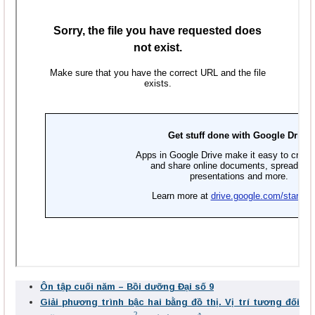
Ôn tập cuối năm – Bồi dưỡng Đại số 9
Giải phương trình bậc hai bằng đồ thị. Vị trí tương đối
y
=
a
x
2