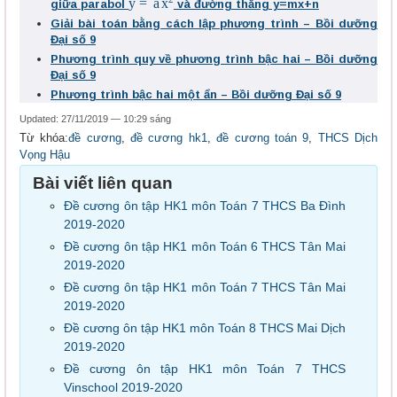
giữa parabol
và đường thẳng y=mx+n
Giải bài toán bằng cách lập phương trình – Bồi dưỡng
Đại số 9
Phương trình quy về phương trình bậc hai – Bồi dưỡng
Đại số 9
Phương trình bậc hai một ẩn – Bồi dưỡng Đại số 9
Updated: 27/11/2019 — 10:29 sáng
Từ khóa:
đề cương
,
đề cương hk1
,
đề cương toán 9
,
THCS Dịch
Vọng Hậu
Bài viết liên quan
Đề cương ôn tập HK1 môn Toán 7 THCS Ba Đình
2019-2020
Đề cương ôn tập HK1 môn Toán 6 THCS Tân Mai
2019-2020
Đề cương ôn tập HK1 môn Toán 7 THCS Tân Mai
2019-2020
Đề cương ôn tập HK1 môn Toán 8 THCS Mai Dịch
2019-2020
Đề cương ôn tập HK1 môn Toán 7 THCS
Vinschool 2019-2020