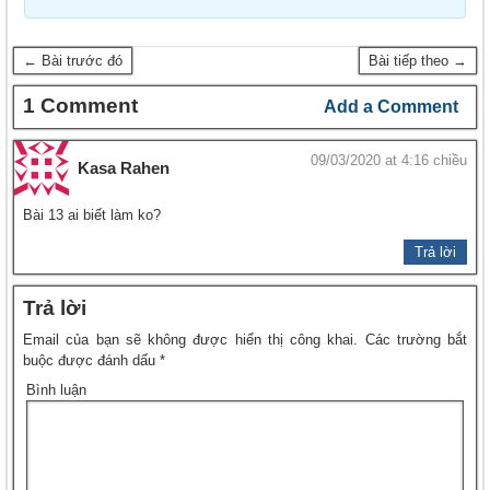
← Bài trước đó
Bài tiếp theo →
1 Comment
Add a Comment
09/03/2020 at 4:16 chiều
Kasa Rahen
Bài 13 ai biết làm ko?
Trả lời
Trả lời
Email của bạn sẽ không được hiển thị công khai.
Các trường bắt
buộc được đánh dấu
*
Bình luận