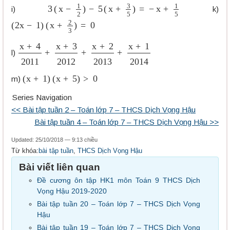
3
(
x
−
1
2
)
−
5
(
x
+
3
5
)
=
−
x
+
1
5
i)
k)
(
2
x
−
1
)
(
x
+
2
3
)
=
0
x
+
4
2011
+
x
+
3
2012
+
x
+
2
2013
+
x
+
1
2014
l)
(
x
+
1
)
(
x
+
5
)
>
0
m)
Series Navigation
<< Bài tập tuần 2 – Toán lớp 7 – THCS Dịch Vọng Hậu
Bài tập tuần 4 – Toán lớp 7 – THCS Dịch Vọng Hậu >>
Updated: 25/10/2018 — 9:13 chiều
Từ khóa:
bài tập tuần
,
THCS Dịch Vọng Hậu
Bài viết liên quan
Đề cương ôn tập HK1 môn Toán 9 THCS Dịch
Vọng Hậu 2019-2020
Bài tập tuần 20 – Toán lớp 7 – THCS Dịch Vọng
Hậu
Bài tập tuần 19 – Toán lớp 7 – THCS Dịch Vọng