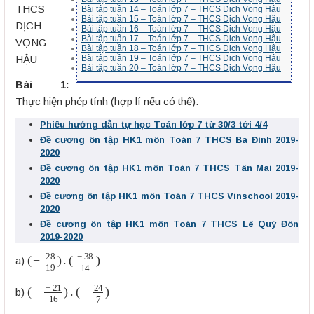
THCS
Bài tập tuần 14 – Toán lớp 7 – THCS Dịch Vọng Hậu
Bài tập tuần 15 – Toán lớp 7 – THCS Dịch Vọng Hậu
DỊCH
Bài tập tuần 16 – Toán lớp 7 – THCS Dịch Vọng Hậu
Bài tập tuần 17 – Toán lớp 7 – THCS Dịch Vọng Hậu
VỌNG
Bài tập tuần 18 – Toán lớp 7 – THCS Dịch Vọng Hậu
HẬU
Bài tập tuần 19 – Toán lớp 7 – THCS Dịch Vọng Hậu
Bài tập tuần 20 – Toán lớp 7 – THCS Dịch Vọng Hậu
Bài 1:
Thực hiện phép tính (hợp lí nếu có thể):
Phiếu hướng dẫn tự học Toán lớp 7 từ 30/3 tới 4/4
Đề cương ôn tập HK1 môn Toán 7 THCS Ba Đình 2019-
2020
Đề cương ôn tập HK1 môn Toán 7 THCS Tân Mai 2019-
2020
Đề cương ôn tập HK1 môn Toán 7 THCS Vinschool 2019-
2020
Đề cương ôn tập HK1 môn Toán 7 THCS Lê Quý Đôn
2019-2020
(
(
−
−
28
38
19
14
)
)
.
a)
(
(
−
−
−
24
21
7
16
)
)
.
b)