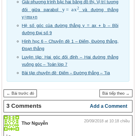
Giải phương trình bậc hai bằng đồ thị. Vị trí tương
y
=
a
x
2
đối giữa parabol
và đường thẳng
y=mx+n
Hệ số góc của đường thẳng y = ax + b – Bồi
dưỡng Đại số 9
Hình học 6 – Chuyên đề 1 – Điểm, Đường thẳng,
Đoạn thẳng
Luyện tập: Hai góc đối đỉnh – Hai đường thẳng
vuông góc – Toán lớp 7
Bài tập chuyên đề: Điểm – Đường thẳng – Tia
← Bài trước đó
Bài tiếp theo →
3 Comments
Add a Comment
20/09/2018 at 10:18 chiều
Thơ Nguyễn