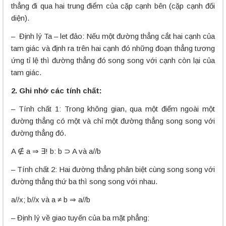
thẳng đi qua hai trung điểm của cặp cạnh bên (cặp cạnh đối
diện).
– Định lý Ta – let đảo: Nếu một đường thẳng cắt hai cạnh của
tam giác và định ra trên hai cạnh đó những đoạn thẳng tương
ứng tỉ lệ thì đường thẳng đó song song với cạnh còn lại của
tam giác.
2. Ghi nhớ các tính chất:
– Tính chất 1: Trong không gian, qua một điểm ngoài một
đường thẳng có một và chỉ một đường thẳng song song với
đường thẳng đó.
A ∉ a ⇒ ∃! b: b ⊃ A và a//b
– Tính chất 2: Hai đường thẳng phân biệt cùng song song với
đường thẳng thứ ba thì song song với nhau.
a//x; b//x và a ≠ b ⇒ a//b
– Định lý về giao tuyến của ba mặt phẳng: