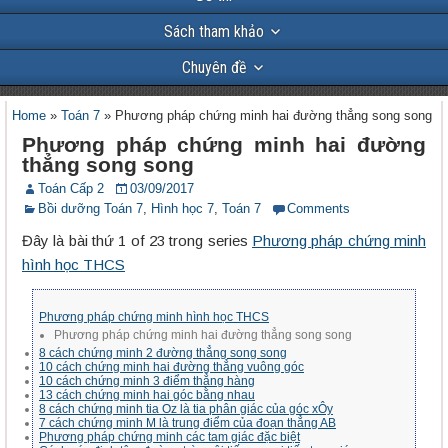
Sách tham khảo
Chuyên đề
Home
»
Toán 7
»
Phương pháp chứng minh hai đường thẳng song song
Phương pháp chứng minh hai đường
thẳng song song
Toán Cấp 2
03/09/2017
Bồi dưỡng Toán 7
,
Hình học 7
,
Toán 7
Comments
Đây là bài thứ 1 of 23 trong series
Phương pháp chứng minh
hình học THCS
Phương pháp chứng minh hình học THCS
Phương pháp chứng minh hai đường thẳng song song
8 cách chứng minh 2 đường thẳng song song
10 cách chứng minh hai đường thẳng vuông góc
10 cách chứng minh 3 điểm thẳng hàng
13 cách chứng minh hai góc bằng nhau
8 cách chứng minh tia Oz là tia phân giác của góc xÔy
7 cách chứng minh M là trung điểm của đoạn thẳng AB
Phương pháp chứng minh các tam giác đặc biệt