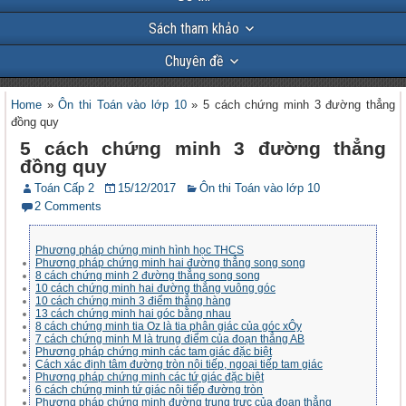
Sách tham khảo
Chuyên đề
Home
»
Ôn thi Toán vào lớp 10
»
5 cách chứng minh 3 đường thẳng
đồng quy
5 cách chứng minh 3 đường thẳng
đồng quy
Toán Cấp 2
15/12/2017
Ôn thi Toán vào lớp 10
2 Comments
Phương pháp chứng minh hình học THCS
Phương pháp chứng minh hai đường thẳng song song
8 cách chứng minh 2 đường thẳng song song
10 cách chứng minh hai đường thẳng vuông góc
10 cách chứng minh 3 điểm thẳng hàng
13 cách chứng minh hai góc bằng nhau
8 cách chứng minh tia Oz là tia phân giác của góc xÔy
7 cách chứng minh M là trung điểm của đoạn thẳng AB
Phương pháp chứng minh các tam giác đặc biệt
Cách xác định tâm đường tròn nội tiếp, ngoại tiếp tam giác
Phương pháp chứng minh các tứ giác đặc biệt
6 cách chứng minh tứ giác nội tiếp đường tròn
Phương pháp chứng minh đường trung trực của đoạn thẳng