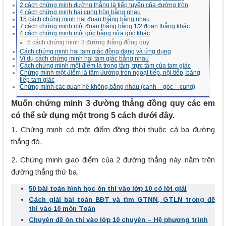
2 cách chứng minh đường thẳng là tiếp tuyến của đường tròn
4 cách chứng minh hai cung tròn bằng nhau
15 cách chứng minh hai đoạn thẳng bằng nhau
7 cách chứng minh một đoạn thẳng bằng 1/2 đoạn thẳng khác
4 cách chứng minh một góc bằng nửa góc khác
5 cách chứng minh 3 đường thẳng đồng quy
Cách chứng minh hai tam giác đồng dạng và ứng dụng
Ví dụ cách chứng minh hai tam giác bằng nhau
Cách chứng minh một điểm là trọng tâm, trực tâm của tam giác
Chứng minh một điểm là tâm đường tròn ngoại tiếp, nội tiếp, bàng
tiếp tam giác
Chứng minh các quan hệ không bằng nhau (cạnh – góc – cung)
Muốn chứng minh 3 đường thẳng đồng quy các em
có thể sử dụng một trong 5 cách dưới đây.
1. Chứng minh có một điểm đồng thời thuộc cả ba đường
thẳng đó.
2. Chứng minh giao điểm của 2 đường thẳng này nằm trên
đường thẳng thứ ba.
50 bài toán hình học ôn thi vào lớp 10 có lời giải
Cách giải bài toán BĐT và tìm GTNN, GTLN trong đề
thi vào 10 môn Toán
Chuyên đề ôn thi vào lớp 10 chuyên – Hệ phương trình