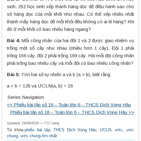
sinh, 252 học sinh xếp thành hàng dọc để điều hành sao cho
số hàng dọc của mỗi khối như nhau. Có thể xếp nhiều nhất
thành mấy hàng dọc để mỗi khối đều không có ai lẻ hàng? Khi
đó ở mỗi khối có bao nhiêu hàng ngang?
Bài 4:
Mỗi công nhân của hai đội 1 và 2 được giao nhiệm vụ
trồng một số cây như nhau (nhiều hơn 1 cây). Đội 1 phải
trồng 156 cây, đội 2 phải trồng 169 cây. Hỏi mỗi đội công nhân
phải trồng bao nhiêu cây và mỗi đội có bao nhiêu công nhân?
Bài 5:
Tìm hai số tự nhiên a và b (a > b), biết rằng:
a + b = 128 và ƯCLN(a, b) = 16
Series Navigation
<< Phiếu bài tập số 16 – Toán lớp 6 – THCS Dịch Vọng Hậu
Phiếu bài tập số 18 – Toán lớp 6 – THCS Dịch Vọng Hậu >>
Updated: 19/09/2018 — 7:17 sáng
Từ khóa:
phiếu bài tập
,
THCS Dịch Vọng Hậu
,
ƯCLN
,
ước
,
ước
chung
,
ước chung lớn nhất