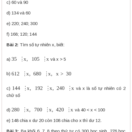
c) 60 và 90
d) 134 và 60
e) 220; 240; 300
f) 168; 120; 144
Bài 2:
Tìm số tự nhiên x, biết:
35
⋮
x
,
105
⋮
x
a)
và x > 5
612
⋮
x
,
680
⋮
x
,
x
>
30
b)
144
⋮
x
,
192
⋮
x
,
240
⋮
x
c)
và x là số tự nhiên có 2
chữ số
280
⋮
x
,
700
⋮
x
,
420
⋮
x
d)
và 40 < x < 100
e) 148 chia x dư 20 còn 108 chia cho x thì dư 12.
Bài 3:
Ba khối 6, 7, 8 theo thứ tự có 300 học sinh, 276 học