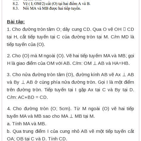
Bài tập:
1. Cho đường tròn tâm O; dây cung CD. Qua O vẽ OH  CD
tại H, cắt tiếp tuyến tại C của đường tròn tại M. C/m MD là
tiếp tuyến của (O).
2. Cho (O) mà M ngoài (O). Vẽ hai tiếp tuyếm MA và MB; gọi
H là giao điểm của OM với AB. C/m: OM ⊥ AB và HA=HB.
3. Cho nửa đường tròn tâm (O), đường kính AB vẽ Ax ⊥ AB
và By ⊥ AB ở cùng phía nửa đường tròn. Gọi I là một điểm
trên đường tròn. Tiếp tuyến tại I gặp Ax tại C và By tại D.
C/m: AC+BD = CD.
4. Cho đường tròn (O; 5cm). Từ M ngoài (O) vẽ hai tiếp
tuyến MA và MB sao cho MA ⊥ MB tại M.
a. Tính MA và MB.
b. Qua trung điểm I của cung nhỏ AB vẽ một tiếp tuyến cắt
OA; OB tại C và D. Tính CD.