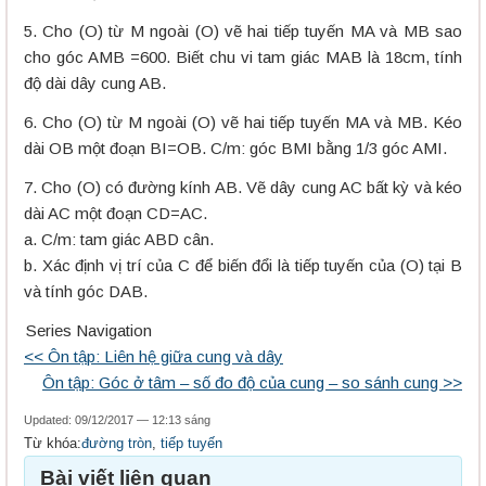
5. Cho (O) từ M ngoài (O) vẽ hai tiếp tuyến MA và MB sao
cho góc AMB =600. Biết chu vi tam giác MAB là 18cm, tính
độ dài dây cung AB.
6. Cho (O) từ M ngoài (O) vẽ hai tiếp tuyến MA và MB. Kéo
dài OB một đoạn BI=OB. C/m: góc BMI bằng 1/3 góc AMI.
7. Cho (O) có đường kính AB. Vẽ dây cung AC bất kỳ và kéo
dài AC một đoạn CD=AC.
a. C/m: tam giác ABD cân.
b. Xác định vị trí của C để biến đổi là tiếp tuyến của (O) tại B
và tính góc DAB.
Series Navigation
<< Ôn tập: Liên hệ giữa cung và dây
Ôn tập: Góc ở tâm – số đo độ của cung – so sánh cung >>
Updated: 09/12/2017 — 12:13 sáng
Từ khóa:
đường tròn
,
tiếp tuyến
Bài viết liên quan