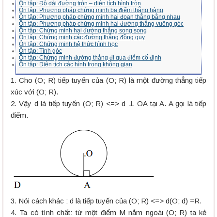
Ôn tập: Độ dài đường tròn – diện tích hình tròn
Ôn tập: Phương pháp chứng minh ba điểm thẳng hàng
Ôn tập: Phương pháp chứng minh hai đoạn thẳng bằng nhau
Ôn tập: Phương pháp chứng minh hai đường thẳng vuông góc
Ôn tập: Chứng minh hai đường thẳng song song
Ôn tập: Chứng minh các đường thẳng đồng quy
Ôn tập: Chứng minh hệ thức hình học
Ôn tập: Tính góc
Ôn tập: Chứng minh đường thẳng đi qua điểm cố định
Ôn tập: Diện tích các hình trong không gian
1. Cho (O; R) tiếp tuyến của (O; R) là một đường thẳng tiếp
xúc với (O; R).
2. Vậy d là tiếp tuyến (O; R) <=> d ⊥ OA tại A. A gọi là tiếp
điểm.
3. Nói cách khác : d là tiếp tuyến của (O; R) <=> d(O; d) =R.
4. Ta có tính chất: từ một điểm M nằm ngoài (O; R) ta kẻ