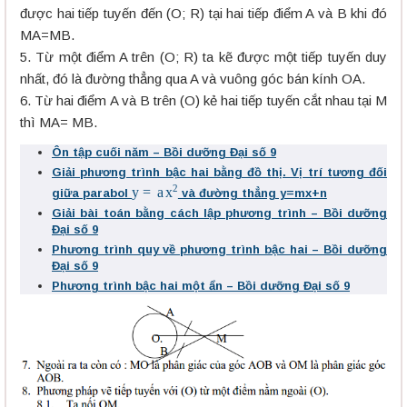
được hai tiếp tuyến đến (O; R) tại hai tiếp điểm A và B khi đó
MA=MB.
5. Từ một điểm A trên (O; R) ta kẽ được một tiếp tuyến duy
nhất, đó là đường thẳng qua A và vuông góc bán kính OA.
6. Từ hai điểm A và B trên (O) kẻ hai tiếp tuyến cắt nhau tại M
thì MA= MB.
Ôn tập cuối năm – Bồi dưỡng Đại số 9
Giải phương trình bậc hai bằng đồ thị. Vị trí tương đối
y
=
a
x
2
giữa parabol
và đường thẳng y=mx+n
Giải bài toán bằng cách lập phương trình – Bồi dưỡng
Đại số 9
Phương trình quy về phương trình bậc hai – Bồi dưỡng
Đại số 9
Phương trình bậc hai một ẩn – Bồi dưỡng Đại số 9