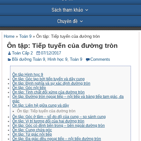
Sách tham khảo
Chuyên đề
Home
»
Toán 9
»
Ôn tập: Tiếp tuyến của đường tròn
Ôn tập: Tiếp tuyến của đường tròn
Toán Cấp 2
07/12/2017
Bồi dưỡng Toán 9
,
Hình học 9
,
Toán 9
Comments
Ôn tập Hình học 9
Ôn tập: Góc tạo bởi tiếp tuyến và dây cung
Ôn tập: Định nghĩa và sự xác định đường tròn
Ôn tập: Góc nội tiếp
Ôn tập: Tính chất đối xứng của đường tròn
Ôn tập: Đường tròn ngoại tiếp – nội tiếp và bàng tiếp tam giác, đa
giác
Ôn tập: Liên hệ giữa cung và dây
Ôn tập: Tiếp tuyến của đường tròn
Ôn tập: Góc ở tâm – số đo độ của cung – so sánh cung
Ôn tập: Vị trí tương đối của hai đường tròn
Ôn tập: Góc có đỉnh bên trong – bên ngoài đường tròn
Ôn tập: Cung chứa góc
Ôn tập: Tứ giác nội tiếp
Ôn tập: Đa giác đều ngoại tiếp – nội tiếp đường tròn