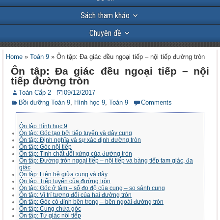
Sách tham khảo
Chuyên đề
Home
»
Toán 9
»
Ôn tập: Đa giác đều ngoại tiếp – nội tiếp đường tròn
Ôn tập: Đa giác đều ngoại tiếp – nội
tiếp đường tròn
Toán Cấp 2
09/12/2017
Bồi dưỡng Toán 9
,
Hình học 9
,
Toán 9
Comments
Ôn tập Hình học 9
Ôn tập: Góc tạo bởi tiếp tuyến và dây cung
Ôn tập: Định nghĩa và sự xác định đường tròn
Ôn tập: Góc nội tiếp
Ôn tập: Tính chất đối xứng của đường tròn
Ôn tập: Đường tròn ngoại tiếp – nội tiếp và bàng tiếp tam giác, đa
giác
Ôn tập: Liên hệ giữa cung và dây
Ôn tập: Tiếp tuyến của đường tròn
Ôn tập: Góc ở tâm – số đo độ của cung – so sánh cung
Ôn tập: Vị trí tương đối của hai đường tròn
Ôn tập: Góc có đỉnh bên trong – bên ngoài đường tròn
Ôn tập: Cung chứa góc
Ôn tập: Tứ giác nội tiếp