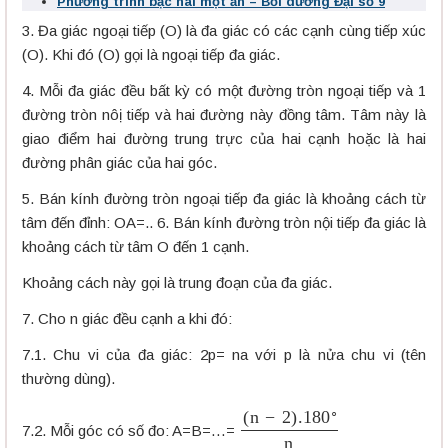
Phương trình bậc hai một ẩn – Bồi dưỡng Đại số 9
3. Đa giác ngoại tiếp (O) là đa giác có các cạnh cùng tiếp xúc
(O). Khi đó (O) gọi là ngoại tiếp đa giác.
4. Mỗi đa giác đều bất kỳ có một đường tròn ngoại tiếp và 1
đường tròn nôị tiếp và hai đường này đồng tâm. Tâm này là
giao điểm hai đường trung trực của hai cạnh hoặc là hai
đường phân giác của hai góc.
5. Bán kính đường tròn ngoại tiếp đa giác là khoảng cách từ
tâm đến đỉnh: OA=.. 6. Bán kính đường tròn nội tiếp đa giác là
khoảng cách từ tâm O đến 1 cạnh.
Khoảng cách này gọi là trung đoạn của đa giác.
7. Cho n giác đều cạnh a khi đó:
7.1. Chu vi của đa giác: 2p= na với p là nửa chu vi (tên
thường dùng).
(
n
−
2
)
.180
∘
n
7.2. Mỗi góc có số đo: A=B=…=