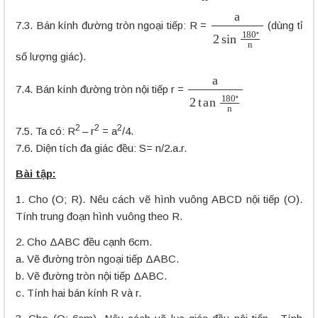
a
2
sin
180
∘
n
7.3. Bán kính đường tròn ngoại tiếp: R =
(dùng tỉ
số lượng giác).
a
2
tan
180
∘
n
7.4. Bán kính đường tròn nội tiếp r =
2
2
2
7.5. Ta có: R
– r
= a
/4.
7.6. Diện tích đa giác đều: S= n/2.a.r.
Bài tập:
1. Cho (O; R). Nêu cách vẽ hình vuông ABCD nội tiếp (O).
Tính trung đoạn hình vuông theo R.
2. Cho ΔABC đều cạnh 6cm.
a. Vẽ đường tròn ngoại tiếp ΔABC.
b. Vẽ đường tròn nội tiếp ΔABC.
c. Tính hai bán kính R và r.