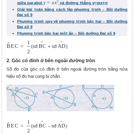
y
=
a
x
2
giữa parabol
và đường thẳng y=mx+n
Giải bài toán bằng cách lập phương trình – Bồi dưỡng
Đại số 9
Phương trình quy về phương trình bậc hai – Bồi dưỡng
Đại số 9
Phương trình bậc hai một ẩn – Bồi dưỡng Đại số 9
B
E
C
^
=
1
2
B
C
⌢
A
D
⌢
(sđ
+ sđ
)
2. Góc có đỉnh ở bên ngoài đường tròn
Số đo của góc có đỉnh ở bên ngoài đường tròn bằng nửa
hiệu số đo hai cung bị chắn.
B
E
C
^
=
1
2
B
C
⌢
A
D
⌢
(sđ
– sđ
)