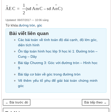
A
E
C
^
=
1
2
A
m
C
⌢
A
n
C
⌢
(sđ
– sđ
)
Updated: 06/07/2017 — 10:06 sáng
Từ khóa:
đường tròn
,
góc
Bài viết liên quan
Các bài toán về tính toán độ dài cạnh, độ lớn góc,
diện tích hình
Ôn tập toán hình học lớp 9 học kì 1: Đường tròn –
Cung – Dây
Bài tập Chương 3: Góc với đường tròn – Hình học
9
Bài tập cơ bản về góc trong đường tròn
Vẽ thêm yếu tố phụ để giải bài toán chứng minh
góc
← Bài trước đó
Bài tiếp theo →