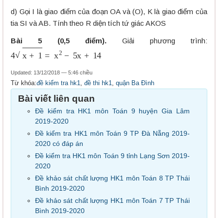
d) Gọi I là giao điểm của đoạn OA và (O), K là giao điểm của
tia SI và AB. Tính theo R diện tích tứ giác AKOS
Bài 5 (0,5 điểm).
Giải phương trình:
4
x
+
1
=
x
2
−
5
x
+
14
Updated: 13/12/2018 — 5:46 chiều
Từ khóa:
đề kiểm tra hk1
,
đề thi hk1
,
quận Ba Đình
Bài viết liên quan
Đề kiểm tra HK1 môn Toán 9 huyện Gia Lâm
2019-2020
Đề kiểm tra HK1 môn Toán 9 TP Đà Nẵng 2019-
2020 có đáp án
Đề kiểm tra HK1 môn Toán 9 tỉnh Lạng Sơn 2019-
2020
Đề khảo sát chất lượng HK1 môn Toán 8 TP Thái
Bình 2019-2020
Đề khảo sát chất lượng HK1 môn Toán 7 TP Thái
Bình 2019-2020