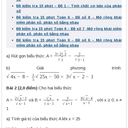
Đề kiểm tra 15 phút – Đề 1 – Tính chất cơ bản của phân
số
Đề kiểm tra 15 phút Toán 6 – Đề số 8 – Mở rộng khái
niệm phân số, phân số bằng nhau
Đề kiểm tra 15 phút Toán 6 – Đề số 7 -Mở rộng khái niệm
phân số, phân số bằng nhau
Đề kiểm tra 15 phút Toán 6 – Đề số 6 – Mở rộng khái
niệm phân số, phân số bằng nhau
3
+
2
3
3
−
2
3
−
1
a) Rút gọn biểu thức: A =
b) Giải phương trình:
4
x
−
8
−
1
5
25
x
−
50
=
3
x
−
2
−
1
Bài 2 (2,0 điểm)
Cho hai biểu thức
2
x
−
1
x
−
1
x
x
−
1
+
3
x
+
1
−
6
x
−
4
x
−
1
A =
và B =
, với x ≥ 0; x ≠
1
a) Tính giá trị của biểu thức A khi x = 25