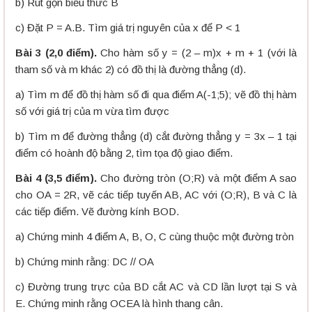
b) Rút gọn biểu thức B
c) Đặt P = A.B. Tìm giá trị nguyên của x để P < 1
Bài 3 (2,0 điểm).
Cho hàm số y = (2 – m)x + m + 1 (với là
tham số và m khác 2) có đồ thị là đường thẳng (d).
a) Tìm m để đồ thị hàm số đi qua điểm A(-1;5); vẽ đồ thị hàm
số với giá trị của m vừa tìm được
b) Tìm m để đường thẳng (d) cắt đường thẳng y = 3x – 1 tại
điểm có hoành độ bằng 2, tìm tọa độ giao điểm.
Bài 4 (3,5 điểm).
Cho đường tròn (O;R) và một điểm A sao
cho OA = 2R, vẽ các tiếp tuyến AB, AC với (O;R), B và C là
các tiếp điểm. Vẽ đường kính BOD.
a) Chứng minh 4 điểm A, B, O, C cùng thuộc một đường tròn
b) Chứng minh rằng: DC // OA
c) Đường trung trực của BD cắt AC và CD lần lượt tại S và
E. Chứng minh rằng OCEA là hình thang cân.