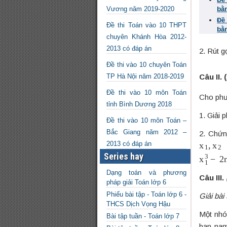
bằ
Vương năm 2019-2020
Đề
Đề thi Toán vào 10 THPT
bằ
chuyên Khánh Hòa 2012-
2013 có đáp án
2. Rút g
Đề thi vào 10 chuyên Toán
Câu II.
(
TP Hà Nội năm 2018-2019
Đề thi vào 10 môn Toán
Cho phư
tỉnh Bình Dương 2018
1. Giải 
Đề thi vào 10 môn Toán –
Bắc Giang năm 2012 –
2. Chứn
x
1
,
x
2
2013 có đáp án
l
x
1
3
−
2
Series hay
Dạng toán và phương
Câu III.
pháp giải Toán lớp 6
Phiếu bài tập - Toán lớp 6 -
Giải bài
THCS Dịch Vọng Hậu
Một nhó
Bài tập tuần - Toán lớp 7
bạn nam