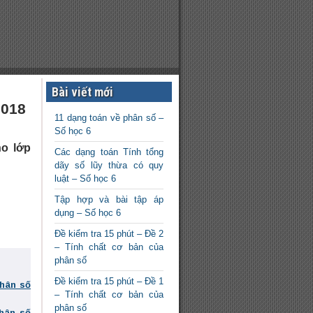
Bài viết mới
2018
11 dạng toán về phân số –
Số học 6
ho lớp
Các dạng toán Tính tổng
dãy số lũy thừa có quy
luật – Số học 6
Tập hợp và bài tập áp
dụng – Số học 6
Đề kiểm tra 15 phút – Đề 2
– Tính chất cơ bản của
phân số
Đề kiểm tra 15 phút – Đề 1
phân số
– Tính chất cơ bản của
phân số
phân số