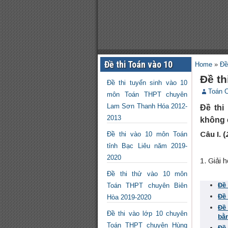
Đề thi Toán vào 10
Home
»
Đề
Đề th
Đề thi tuyển sinh vào 10
Toán 
môn Toán THPT chuyên
Lam Sơn Thanh Hóa 2012-
Đề thi
2013
không 
Câu
I.
(
Đề thi vào 10 môn Toán
tỉnh Bạc Liêu năm 2019-
2020
1. Giải 
Đề thi thử vào 10 môn
Đề
Toán THPT chuyên Biên
Đề
Hòa 2019-2020
Đề
Đề thi vào lớp 10 chuyên
bằ
Toán THPT chuyên Hùng
Đề