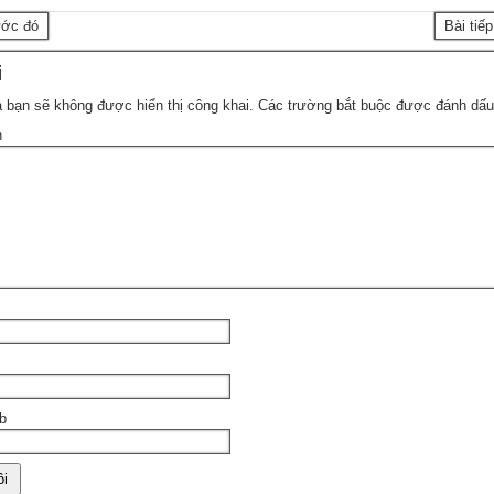
ước đó
Bài tiế
i
 bạn sẽ không được hiển thị công khai.
Các trường bắt buộc được đánh dấ
n
b