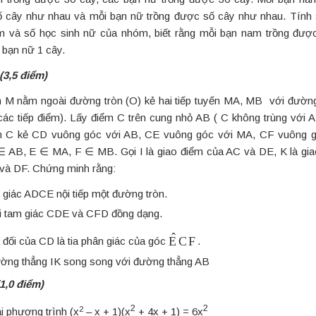
 cây như nhau và mỗi bạn nữ trồng được số cây như nhau. Tính 
m và số học sinh nữ của nhóm, biết rằng mỗi bạn nam trồng đượ
 bạn nữ 1 cây.
(3,5 điểm)
 M nằm ngoài đường tròn (O) kẻ hai tiếp tuyến MA, MB với đường
 các tiếp điểm). Lấy điểm C trên cung nhỏ AB ( C không trùng với A
 C kẻ CD vuông góc với AB, CE vuông góc với MA, CF vuông g
 AB, E ∈ MA, F ∈ MB. Gọi I là giao điểm của AC và DE, K là gi
và DF. Chứng minh rằng:
 giác ADCE nội tiếp một đường tròn.
i tam giác CDE và CFD đồng dạng.
E
C
F
^
a đối của CD là tia phân giác của góc
.
ờng thẳng IK song song với đường thẳng AB
(1,0 điểm)
2
2
2
ải phương trình (x
– x + 1)(x
+ 4x + 1) = 6x