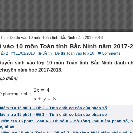
 thi
»
Đề thi vào 10 môn Toán tỉnh Bắc Ninh năm 2017-2018
i vào 10 môn Toán tỉnh Bắc Ninh năm 2017-
Cấp 2
11/01/2018
Đề thi
,
Đề thi Toán vào lớp 10
Comments
 tuyển sinh vào lớp 10 môn Toán tỉnh Bắc Ninh dành c
chuyên năm học 2017-2018.
2,5 điểm)
{
2
x
=
4
x
+
y
=
5
hệ phương trình
 kiểm tra 15 phút – Đề 2 – Tính chất cơ bản của phân số
 kiểm tra 15 phút – Đề 1 – Tính chất cơ bản của phân số
 kiểm tra 15 phút Toán 6 – Đề số 8 – Mở rộng khái niệm phân số, 
ng nhau
 kiểm tra 15 phút Toán 6 – Đề số 7 -Mở rộng khái niệm phân số, 