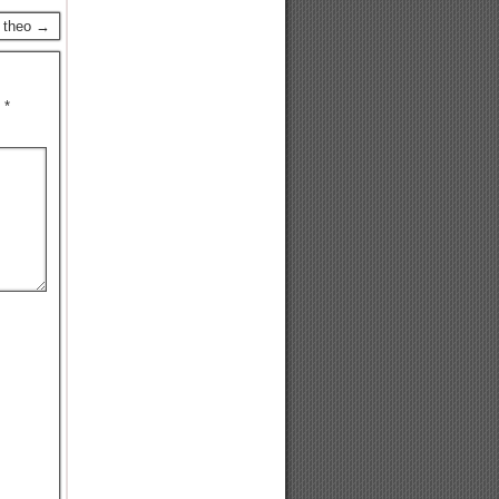
p theo →
u
*