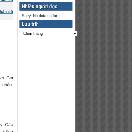
Nhiều người đọc
phân số
Sorry. No data so far.
Lưu trữ
m
. Gọi
i nhận
ây. Các
 trồng