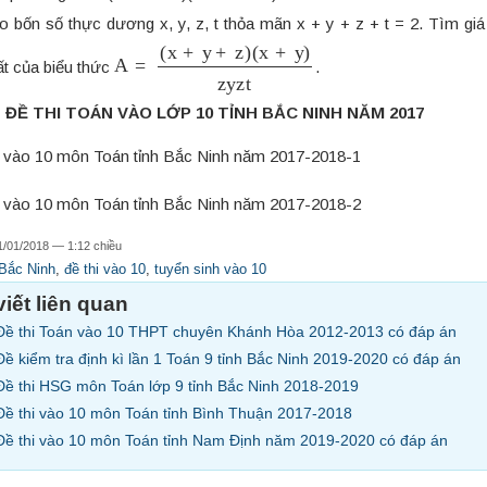
o bốn số thực dương x, y, z, t thỏa mãn x + y + z + t = 2. Tìm giá 
A
=
(
x
+
y
+
z
)
(
x
+
y
)
z
y
z
t
ất của biểu thức
.
 ĐỀ THI TOÁN VÀO LỚP 10 TỈNH BẮC NINH NĂM 2017
1/01/2018 — 1:12 chiều
Bắc Ninh
,
đề thi vào 10
,
tuyển sinh vào 10
viết liên quan
Đề thi Toán vào 10 THPT chuyên Khánh Hòa 2012-2013 có đáp án
Đề kiểm tra định kì lần 1 Toán 9 tỉnh Bắc Ninh 2019-2020 có đáp án
Đề thi HSG môn Toán lớp 9 tỉnh Bắc Ninh 2018-2019
Đề thi vào 10 môn Toán tỉnh Bình Thuận 2017-2018
Đề thi vào 10 môn Toán tỉnh Nam Định năm 2019-2020 có đáp án