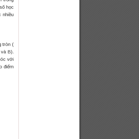
số học
c nhiều
 tròn (
 và B).
óc với
ao điểm