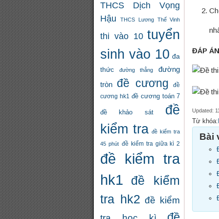
THCS Dịch Vọng
Ch
Hậu
THCS Lương Thế Vinh
nh
tuyển
thi vào 10
ĐÁP ÁN
sinh vào 10
đa
đường
thức
đường thẳng
đề cương
tròn
đề
đề cương toán 7
cương hk1
đề
Updated: 1
đề khảo sát
Từ khóa:
kiểm tra
đề kiểm tra
Bài 
đề kiểm tra giữa kì 2
45 phút
đề kiểm tra
hk1
đề kiểm
tra hk2
đề kiểm
đề
tra học kì