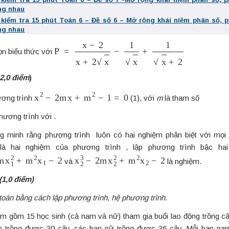
ng nhau
 kiểm tra 15 phút Toán 6 – Đề số 6 – Mở rộng khái niệm phân số, 
ng nhau
P
=
x
−
2
x
+
2
x
−
1
x
+
1
x
+
2
ọn biểu thức với
2,0 điểm
)
x
2
−
2
m
x
+
m
2
−
1
=
0
ơng trình
(1), với
m
là tham số
phương trình với .
g minh rằng phương trình luôn có hai nghiệm phân biệt với mọi
à hai nghiệm của phương trình , lập phương trình bậc ha
m
x
1
2
+
m
2
x
1
−
2
x
2
3
−
2
m
x
2
2
+
m
2
x
2
−
2
và
là nghiệm.
(1,0 điểm)
 toán bằng cách lập phương trình, hệ phương trình.
m gồm 15 học sinh (cả nam và nữ) tham gia buổi lao động trồng c
 trồng được 30 cây, các bạn nữ trồng được 36 cây. Mỗi bạn nam