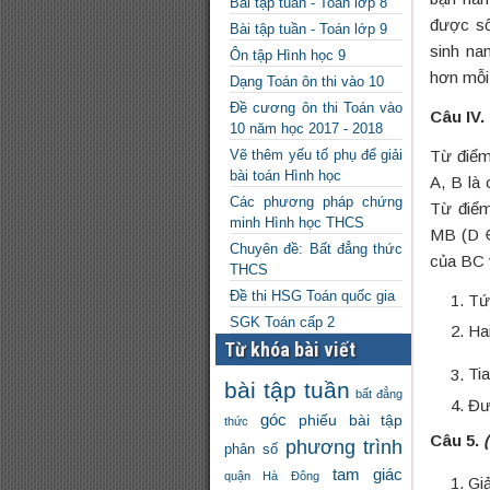
Bài tập tuần - Toán lớp 8
được số
Bài tập tuần - Toán lớp 9
sinh na
Ôn tập Hình học 9
hơn mỗi
Dạng Toán ôn thi vào 10
Đề cương ôn thi Toán vào
Câu IV.
10 năm học 2017 - 2018
Vẽ thêm yếu tố phụ để giải
Từ điểm
bài toán Hình học
A, B là
Các phương pháp chứng
Từ điểm
minh Hình học THCS
MB (D ∈
Chuyên đề: Bất đẳng thức
của BC 
THCS
Đề thi HSG Toán quốc gia
Tứ
SGK Toán cấp 2
Ha
Từ khóa bài viết
Ti
bài tập tuần
bất đẳng
Đư
góc
phiếu bài tập
thức
Câu 5.
phương trình
phân số
tam giác
quận Hà Đông
Gi