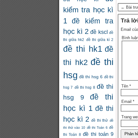
← Bài tr
kiểm tra học kì
1
đề kiểm tra
Trả lờ
Email của
học kì 2
đề kscl
đề
Bình luậ
thi giữa hk2
đề thi giữa kì 2
đề thi hk1
đề
đề thi
thi hk2
hsg
đề thi hsg 6
đề thi
đề thi
Tên
*
hsg 7
đề thi hsg 8
đề thi
hsg 9
Email
*
học kì 1
đề thi
Trang we
học kì 2
đề thi thử
đề
thi thử vào 10
đề thi Toán 6
đề
đề thi toán 9
thi Toán 8