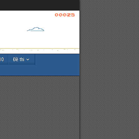
10
Đề thi