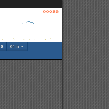
10
Đề thi