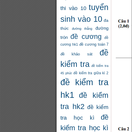
tuyển
thi vào 10
sinh vào 10
đa
đường
thức
đường thẳng
đề cương
tròn
đề
đề cương toán 7
cương hk1
đề
đề khảo sát
kiểm tra
đề kiểm tra
đề kiểm tra giữa kì 2
45 phút
đề kiểm tra
hk1
đề kiểm
tra hk2
đề kiểm
đề
tra học kì
kiểm tra học kì