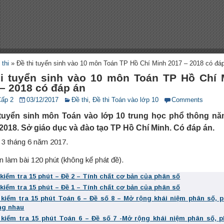
 thi
»
Đề thi tuyển sinh vào 10 môn Toán TP Hồ Chí Minh 2017 – 2018 có đá
hi tuyển sinh vào 10 môn Toán TP Hồ Chí 
– 2018 có đáp án
Cấp 2
03/12/2017
Đề thi
,
Đề thi Toán vào lớp 10
Comments
 tuyển sinh môn Toán vào lớp 10 trung học phổ thông n
 2018. Sở giáo dục và đào tạo TP Hồ Chí Minh. Có đáp án.
 3 tháng 6 năm 2017.
n làm bài 120 phút (không kể phát đề).
 kiểm tra 15 phút – Đề 2 – Tính chất cơ bản của phân số
 kiểm tra 15 phút – Đề 1 – Tính chất cơ bản của phân số
 kiểm tra 15 phút Toán 6 – Đề số 8 – Mở rộng khái niệm phân số, 
ng nhau
 kiểm tra 15 phút Toán 6 – Đề số 7 -Mở rộng khái niệm phân số, 