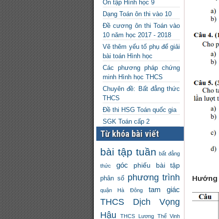
Ôn tập Hình học 9
Dạng Toán ôn thi vào 10
Đề cương ôn thi Toán vào
10 năm học 2017 - 2018
Vẽ thêm yếu tố phụ để giải
bài toán Hình học
Các phương pháp chứng
minh Hình học THCS
Chuyên đề: Bất đẳng thức
THCS
Đề thi HSG Toán quốc gia
SGK Toán cấp 2
Từ khóa bài viết
bài tập tuần
bất đẳng
góc
phiếu bài tập
thức
phương trình
Hướng d
phân số
tam giác
quận Hà Đông
THCS Dịch Vọng
Hậu
THCS Lương Thế Vinh