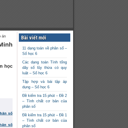
p án
Bài viết mới
Minh
11 dạng toán về phân số –
Số học 6
Các dạng toán Tính tổng
ăm học
dãy số lũy thừa có quy
luật – Số học 6
Tập hợp và bài tập áp
dụng – Số học 6
Đề kiểm tra 15 phút – Đề 2
– Tính chất cơ bản của
phân số
phân số
Đề kiểm tra 15 phút – Đề 1
– Tính chất cơ bản của
phân số
phân số