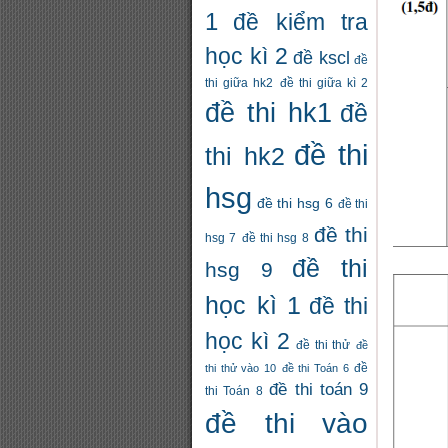
1
đề kiểm tra
học kì 2
đề kscl
đề
thi giữa hk2
đề thi giữa kì 2
đề thi hk1
đề
đề thi
thi hk2
hsg
đề thi hsg 6
đề thi
đề thi
hsg 7
đề thi hsg 8
đề thi
hsg 9
học kì 1
đề thi
học kì 2
đề thi thử
đề
thi thử vào 10
đề thi Toán 6
đề
đề thi toán 9
thi Toán 8
đề thi vào