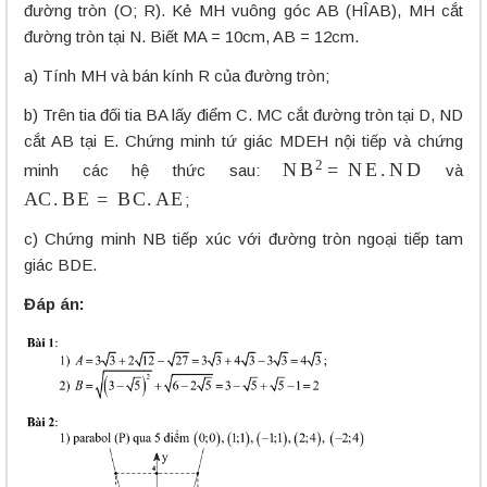
đường tròn (O; R). Kẻ MH vuông góc AB (HÎAB), MH cắt
đường tròn tại N. Biết MA = 10cm, AB = 12cm.
a) Tính MH và bán kính R của đường tròn;
b) Trên tia đối tia BA lấy điểm C. MC cắt đường tròn tại D, ND
cắt AB tại E. Chứng minh tứ giác MDEH nội tiếp và chứng
N
B
2
=
N
E
.
N
D
minh các hệ thức sau:
và
A
C
.
B
E
=
B
C
.
A
E
;
c) Chứng minh NB tiếp xúc với đường tròn ngoại tiếp tam
giác BDE.
Đáp án: