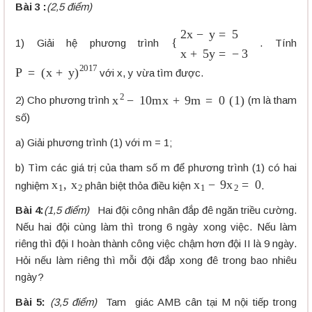
Bài 3 :
(2,5 điểm)
{
2
x
−
y
=
5
x
+
5
y
=
−
3
1) Giải hệ phương trình
. Tính
P
=
(
x
+
y
)
2017
với x, y vừa tìm được.
x
2
−
10
m
x
+
9
m
=
0
(
1
)
2) Cho phương trình
(m là tham
số)
a) Giải phương trình (1) với m = 1;
b) Tìm các giá trị của tham số m để phương trình (1) có hai
x
1
,
x
2
x
1
−
9
x
2
=
0
nghiệm
phân biệt thỏa điều kiện
.
Bài 4:
(1,5 điểm)
Hai đội công nhân đắp đê ngăn triều cường.
Nếu hai đội cùng làm thì trong 6 ngày xong việc. Nếu làm
riêng thì đội I hoàn thành công việc chậm hơn đội II là 9 ngày.
Hỏi nếu làm riêng thì mỗi đội đắp xong đê trong bao nhiêu
ngày?
Bài 5:
(3,5 điểm)
Tam giác AMB cân tại M nội tiếp trong