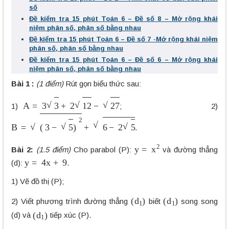
số
Đề kiểm tra 15 phút Toán 6 – Đề số 8 – Mở rộng khái
niệm phân số, phân số bằng nhau
Đề kiểm tra 15 phút Toán 6 – Đề số 7 -Mở rộng khái niệm
phân số, phân số bằng nhau
Đề kiểm tra 15 phút Toán 6 – Đề số 6 – Mở rộng khái
niệm phân số, phân số bằng nhau
Bài 1 :
(1 điểm)
Rút gọn biểu thức sau:
A
=
3
3
+
2
12
−
27
1)
; 2)
B
=
(
3
−
5
)
2
+
6
−
2
5
.
y
=
x
2
Bài 2:
(1.5 điểm)
Cho parabol (P):
và đường thẳng
y
=
4
x
+
9
(d):
.
1) Vẽ đồ thị (P);
(
d
1
)
(
d
1
)
2) Viết phương trình đường thẳng
biết
song song
(
d
1
)
(d) và
tiếp xúc (P).