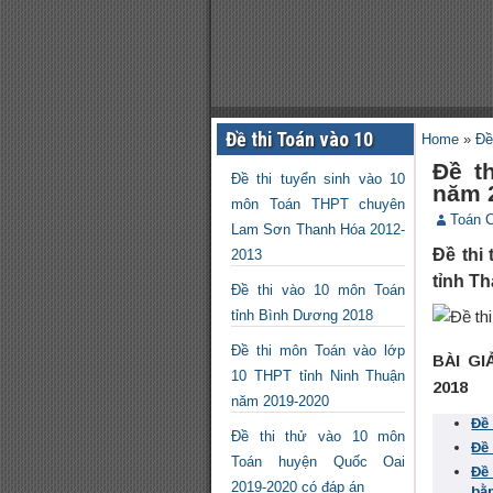
Đề thi Toán vào 10
Home
»
Đề
Đề t
Đề thi tuyển sinh vào 10
năm 
môn Toán THPT chuyên
Toán 
Lam Sơn Thanh Hóa 2012-
Đề thi
2013
tỉnh T
Đề thi vào 10 môn Toán
tỉnh Bình Dương 2018
Đề thi môn Toán vào lớp
BÀI G
10 THPT tỉnh Ninh Thuận
2018
năm 2019-2020
Đề
Đề thi thử vào 10 môn
Đề
Toán huyện Quốc Oai
Đề
2019-2020 có đáp án
bằ