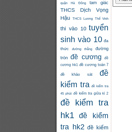
tam giác
quận Hà Đông
THCS Dịch Vọng
Hậu
THCS Lương Thế Vinh
tuyển
thi vào 10
sinh vào 10
đa
đường
thức
đường thẳng
đề cương
tròn
đề
đề cương toán 7
cương hk1
đề
đề khảo sát
kiểm tra
đề kiểm tra
đề kiểm tra giữa kì 2
45 phút
đề kiểm tra
hk1
đề kiểm
tra hk2
đề kiểm