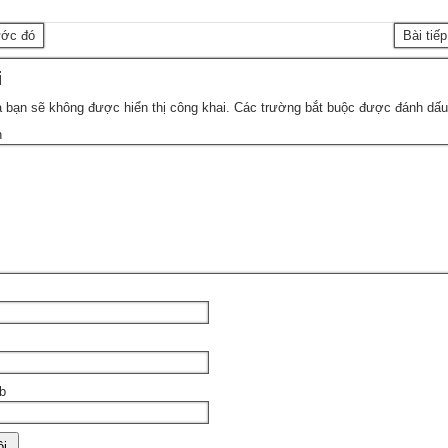
ước đó
Bài tiế
i
 bạn sẽ không được hiển thị công khai.
Các trường bắt buộc được đánh dấ
n
b