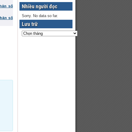
Nhiều người đọc
phân số
Sorry. No data so far.
phân số
Lưu trữ