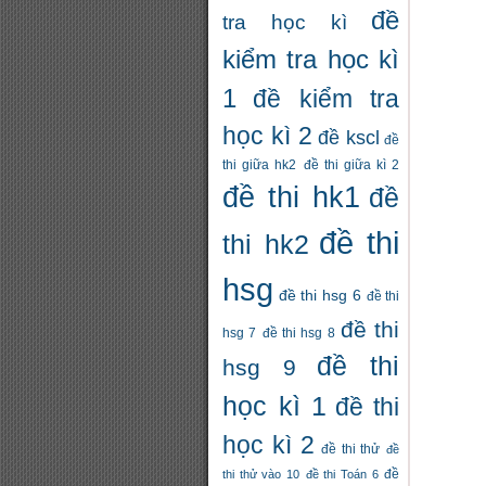
đề
tra học kì
kiểm tra học kì
1
đề kiểm tra
học kì 2
đề kscl
đề
thi giữa hk2
đề thi giữa kì 2
đề thi hk1
đề
đề thi
thi hk2
hsg
đề thi hsg 6
đề thi
đề thi
hsg 7
đề thi hsg 8
đề thi
hsg 9
học kì 1
đề thi
học kì 2
đề thi thử
đề
thi thử vào 10
đề thi Toán 6
đề