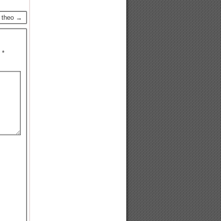
p theo →
u
*