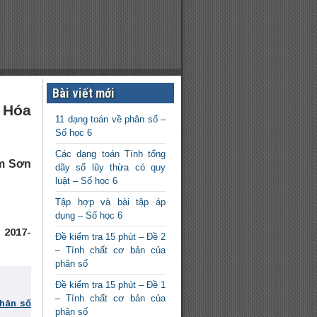
Bài viết mới
 Hóa
11 dạng toán về phân số –
Số học 6
Các dạng toán Tính tổng
am Sơn
dãy số lũy thừa có quy
luật – Số học 6
Tập hợp và bài tập áp
dụng – Số học 6
2017-
Đề kiểm tra 15 phút – Đề 2
– Tính chất cơ bản của
phân số
Đề kiểm tra 15 phút – Đề 1
– Tính chất cơ bản của
phân số
phân số