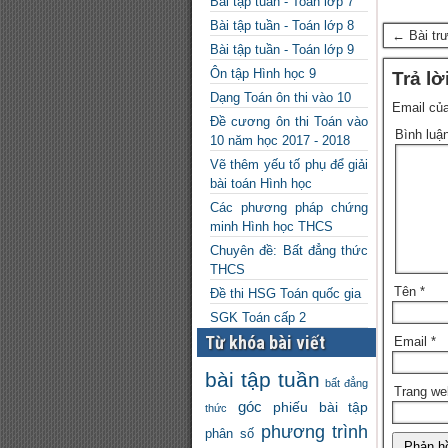
Bài tập tuần - Toán lớp 7
Bài tập tuần - Toán lớp 8
← Bài tr
Bài tập tuần - Toán lớp 9
Ôn tập Hình học 9
Trả lờ
Dạng Toán ôn thi vào 10
Email của
Đề cương ôn thi Toán vào
Bình luậ
10 năm học 2017 - 2018
Vẽ thêm yếu tố phụ để giải
bài toán Hình học
Các phương pháp chứng
minh Hình học THCS
Chuyên đề: Bất đẳng thức
THCS
Tên
*
Đề thi HSG Toán quốc gia
SGK Toán cấp 2
Từ khóa bài viết
Email
*
bài tập tuần
bất đẳng
Trang we
góc
phiếu bài tập
thức
phương trình
phân số