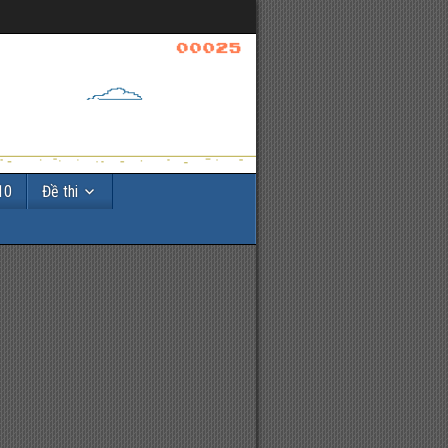
10
Đề thi