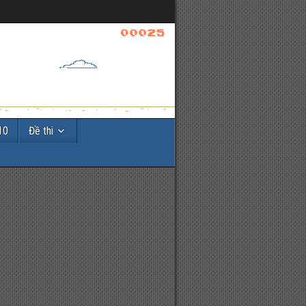
10
Đề thi