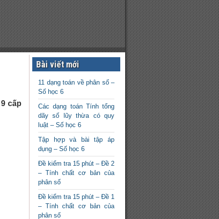
Bài viết mới
11 dạng toán về phân số –
Số học 6
 9 cấp
Các dạng toán Tính tổng
dãy số lũy thừa có quy
luật – Số học 6
Đề
Tập hợp và bài tập áp
kiểm
tra 15
dụng – Số học 6
phút –
Đề kiểm tra 15 phút – Đề 2
Đề 2 –
– Tính chất cơ bản của
Tính
phân số
chất
cơ bản
Đề kiểm tra 15 phút – Đề 1
của
– Tính chất cơ bản của
phân
phân số