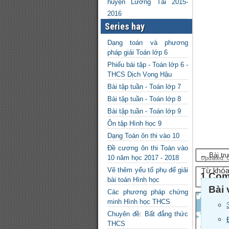
huyện Lương Tài 2015-
2016
Series hay
Dạng toán và phương
pháp giải Toán lớp 6
Phiếu bài tập - Toán lớp 6 -
THCS Dịch Vọng Hậu
Bài tập tuần - Toán lớp 7
Bài tập tuần - Toán lớp 8
Bài tập tuần - Toán lớp 9
Ôn tập Hình học 9
Dạng Toán ôn thi vào 10
Đề cương ôn thi Toán vào
← Bài tr
10 năm học 2017 - 2018
Updated: 
Vẽ thêm yếu tố phụ để giải
Từ khóa
1 Co
bài toán Hình học
Bài 
Các phương pháp chứng
minh Hình học THCS
Chuyên đề: Bất đẳng thức
THCS
Có đáp á