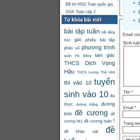
Đề thi HSG Toán quốc gia
SGK Toán cấp 2
Từ khóa bài viết
Trả lờ
bài tập tuần
bất đẳng
Email của
góc
phiếu bài tập
thức
Bình luậ
phương trình
phân số
tam giác
quận Hà Đông
THCS Dịch Vọng
Hậu
THCS Lương Thế Vinh
tuyển
thi vào 10
sinh vào 10
Tên
*
đa
đường
thức
đường thẳng
Email
*
đề cương
tròn
đề
đề cương toán 7
cương hk1
Trang we
đề
đề khảo sát