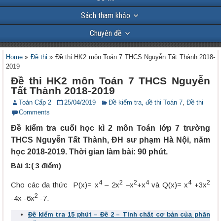
Sách tham khảo
Chuyên đề
Home
»
Đề thi
»
Đề thi HK2 môn Toán 7 THCS Nguyễn Tất Thành 2018-
2019
Đề thi HK2 môn Toán 7 THCS Nguyễn
Tất Thành 2018-2019
Toán Cấp 2
25/04/2019
Đề kiểm tra, đề thi Toán 7
,
Đề thi
Comments
Đề kiểm tra cuối học kì 2 môn Toán lớp 7 trường
THCS Nguyễn Tất Thành, ĐH sư phạm Hà Nội, năm
học 2018-2019. Thời gian làm bài: 90 phút.
Bài 1:( 3 điểm)
4
2
2
4
4
2
Cho các đa thức
P(x)= x
– 2x
–x
+x
và Q(x)= x
+3x
2
-4x -6x
-7.
Đề kiểm tra 15 phút – Đề 2 – Tính chất cơ bản của phân