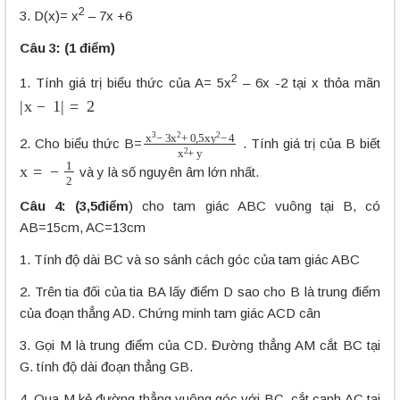
2
3. D(x)= x
– 7x +6
Câu 3: (1 điểm)
2
1. Tính giá trị biểu thức của A= 5x
– 6x -2 tại x thỏa mãn
|
x
−
1
|
=
2
x
3
−
3
x
2
+
0
,
5
x
y
2
−
4
x
2
+
y
2. Cho biểu thức B=
. Tính giá trị của B biết
x
=
−
1
2
và y là số nguyên âm lớn nhất.
Câu 4: (3,5điểm
) cho tam giác ABC vuông tại B, có
AB=15cm, AC=13cm
1. Tính độ dài BC và so sánh cách góc của tam giác ABC
2. Trên tia đối của tia BA lấy điểm D sao cho B là trung điểm
của đoạn thẳng AD. Chứng minh tam giác ACD cân
3. Gọi M là trung điểm của CD. Đường thẳng AM cắt BC tại
G. tính độ dài đoạn thẳng GB.
4. Qua M kẻ đường thẳng vuông góc với BC, cắt cạnh AC tại