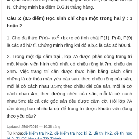
N. Chứng minh ba điểm D,G,N thẳng hàng.
Câu 5: (0.5 điểm) Học sinh chỉ chọn một trong hai ý : 1
hoặc 2
2
1. Cho đa thức P(x)= ax
+bx+c có tính chất P(1), P(4), P(9)
là các số hữ tỉ. Chứng minh rằng khi đó a,b,c là các số hữu tỉ.
2. Trong một dịp cắm trại , lớp 7A được phân công trang trí
một khuôn viên hình chữ nhật có chiều rộng là 7m, chiều dài
24m. Việc trang trí cần được thực hiện bằng cách cắm
những lá cờ thỏa mãn yêu cầu sau: theo chiều rộng của sân,
mỗi lá cờ cách nhau 3,5m; theo chiều dài của sân, mỗi lá cờ
cách nhau 4m; theo đường chéo của sân, mỗi lá cờ cách
nhau 5m; tất cả các góc sân đều được cắm cờ. Hỏi lớp 7A
cần dùng bao nhiêu lá cờ để trang trí được khuôn viên đúng
theo yêu cầu?
Updated: 25/04/2019 — 10:38 sáng
Từ khóa:
đề kiểm tra hk2
,
đề kiểm tra học kì 2
,
đề thi hk2
,
đề thi học