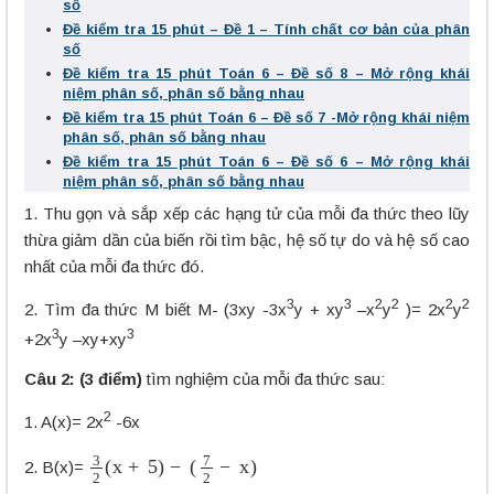
số
Đề kiểm tra 15 phút – Đề 1 – Tính chất cơ bản của phân
số
Đề kiểm tra 15 phút Toán 6 – Đề số 8 – Mở rộng khái
niệm phân số, phân số bằng nhau
Đề kiểm tra 15 phút Toán 6 – Đề số 7 -Mở rộng khái niệm
phân số, phân số bằng nhau
Đề kiểm tra 15 phút Toán 6 – Đề số 6 – Mở rộng khái
niệm phân số, phân số bằng nhau
1. Thu gọn và sắp xếp các hạng tử của mỗi đa thức theo lũy
thừa giảm dần của biến rồi tìm bậc, hệ số tự do và hệ số cao
nhất của mỗi đa thức đó.
3
3
2
2
2
2
2. Tìm đa thức M biết M- (3xy -3x
y + xy
–x
y
)= 2x
y
3
3
+2x
y –xy+xy
Câu 2: (3 điểm)
tìm nghiệm của mỗi đa thức sau:
2
1. A(x)= 2x
-6x
3
2
(
x
+
5
)
−
(
7
2
−
x
)
2. B(x)=