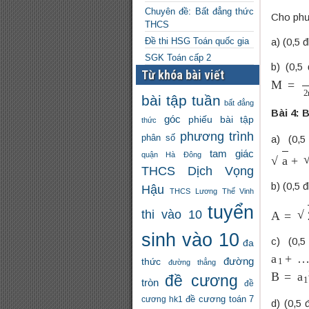
Chuyên đề: Bất đẳng thức
Cho phư
THCS
a) (0,5 
Đề thi HSG Toán quốc gia
SGK Toán cấp 2
b) (0,5
Từ khóa bài viết
M
=
−
3
bài tập tuần
bất đẳng
Bài 4:
góc
phiếu bài tập
thức
phương trình
phân số
a) (0,
tam giác
a
+
b
≥
a
quận Hà Đông
THCS Dịch Vọng
b) (0,5 
Hậu
THCS Lương Thế Vinh
tuyển
A
=
2
−
x
thi vào 10
sinh vào 10
c) (0,
đa
a
1
+
…
đường
thức
đường thẳng
B
=
a
1
3
đề cương
tròn
đề
đề cương toán 7
cương hk1
d) (0,5