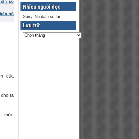
phân số
Nhiều người đọc
phân số
Sorry. No data so far.
Lưu trữ
ệm của
 cho ta
u thức