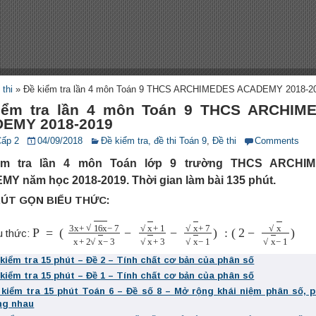
 thi
»
Đề kiểm tra lần 4 môn Toán 9 THCS ARCHIMEDES ACADEMY 2018-2
iểm tra lần 4 môn Toán 9 THCS ARCHIM
EMY 2018-2019
Cấp 2
04/09/2018
Đề kiểm tra, đề thi Toán 9
,
Đề thi
Comments
ểm tra lần 4 môn Toán lớp 9 trường THCS ARCHI
Y năm học 2018-2019. Thời gian làm bài 135 phút.
 RÚT GỌN BIỂU THỨC:
P
(
2
=
−
(
x
3
x
x
−
+
1
16
)
x
−
7
x
+
2
x
−
3
−
x
+
1
x
+
3
−
x
+
7
x
−
1
)
:
u thức:
 kiểm tra 15 phút – Đề 2 – Tính chất cơ bản của phân số
 kiểm tra 15 phút – Đề 1 – Tính chất cơ bản của phân số
 kiểm tra 15 phút Toán 6 – Đề số 8 – Mở rộng khái niệm phân số, 
ng nhau