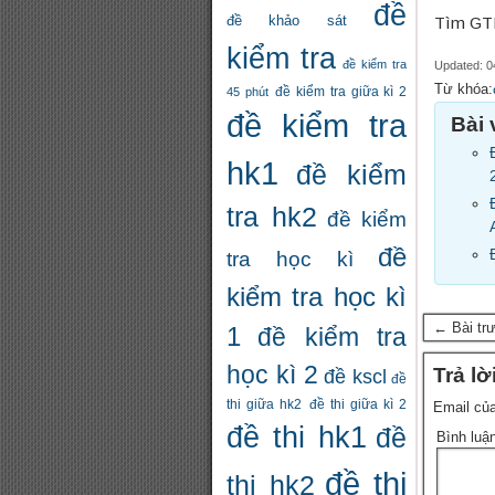
đề
đề khảo sát
Tìm GT
kiểm tra
đề kiểm tra
Updated: 0
Từ khóa:
đề kiểm tra giữa kì 2
45 phút
đề kiểm tra
Bài 
hk1
đề kiểm
tra hk2
đề kiểm
đề
tra học kì
kiểm tra học kì
← Bài tr
1
đề kiểm tra
học kì 2
Trả lờ
đề kscl
đề
thi giữa hk2
đề thi giữa kì 2
Email của
đề thi hk1
đề
Bình luậ
đề thi
thi hk2