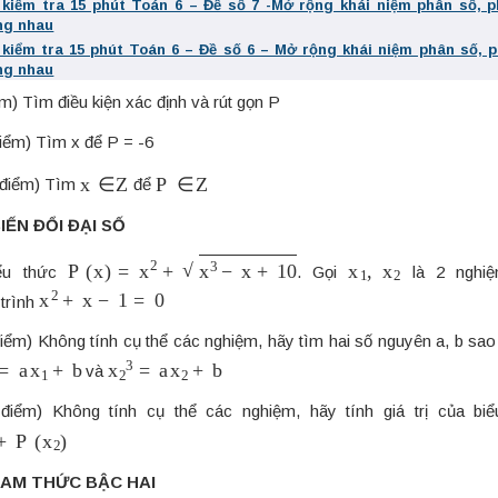
 kiểm tra 15 phút Toán 6 – Đề số 7 -Mở rộng khái niệm phân số, 
ng nhau
 kiểm tra 15 phút Toán 6 – Đề số 6 – Mở rộng khái niệm phân số, 
ng nhau
ểm) Tìm điều kiện xác định và rút gọn P
điểm) Tìm x để P = -6
x
∈
Z
P
∈
Z
5 điểm) Tìm
để
BIẾN ĐỔI ĐẠI SỐ
P
(
x
)
=
x
2
+
x
3
−
x
+
10
x
1
,
x
2
ểu thức
. Gọi
là 2 nghi
x
2
+
x
−
1
=
0
trình
điểm) Không tính cụ thể các nghiệm, hãy tìm hai số nguyên a, b sao
=
a
x
1
+
b
x
2
3
=
a
x
2
+
b
và
 điểm) Không tính cụ thể các nghiệm, hãy tính giá trị của biể
P
(
x
2
)
 TAM THỨC BẬC HAI