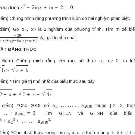
x
2
−
2
m
x
+
m
−
2
=
0
ơng trình
điểm) Chứng minh rằng phương trình luôn có hai nghiệm phân biệt.
x
1
,
x
2
 điểm) Gọi
là 2 nghiệm của phương trình. Tìm m để biể
0
2
m
x
1
+
x
2
2
−
6
x
1
x
2
−
m
+
2
đạt giá trị nhỏ nhất.
 BẤT ĐẲNG THỨC
a
,
b
≥
0
5 điểm) Chứng minh rằng với mọi số thực
, ta lu
+
b
điểm) *Tìm giá trị nhỏ nhất của biểu thức sau đây
+
3
+
x
+
4
x
a
1
,
…
…
.
,
a
2018
5 điểm) *Cho 2018 số
thuộc [-2; 2] th
…
+
a
2018
=
0
. Tìm GTLN và GTNN của biểu 
+
a
2
3
+
…
.
.
+
a
2018
3
’
a
+
b
+
c
+
d
=
 điểm) *Cho 4 số thực không âm a, b, c, d thoả mãn