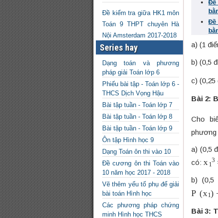
Đề
bằ
Đề kiểm tra giữa HK1 môn
Đề
Toán 9 THPT chuyên Hà
bằ
Nội Amsterdam 2017-2018
a) (1 đi
Series hay
b) (0,5 
Dạng toán và phương
pháp giải Toán lớp 6
c) (0,2
Phiếu bài tập - Toán lớp 6 -
THCS Dịch Vọng Hậu
Bài 2: 
Bài tập tuần - Toán lớp 7
Bài tập tuần - Toán lớp 8
Cho bi
Bài tập tuần - Toán lớp 9
phương 
Ôn tập Hình học 9
a) (0,5 
Dạng Toán ôn thi vào 10
x
1
3
có:
Đề cương ôn thi Toán vào
10 năm học 2017 - 2018
b) (0,5
Vẽ thêm yếu tố phụ để giải
P
(
x
1
)
+
bài toán Hình học
Các phương pháp chứng
Bài 3:
minh Hình học THCS