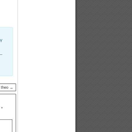
Y
–
p theo →
u
*