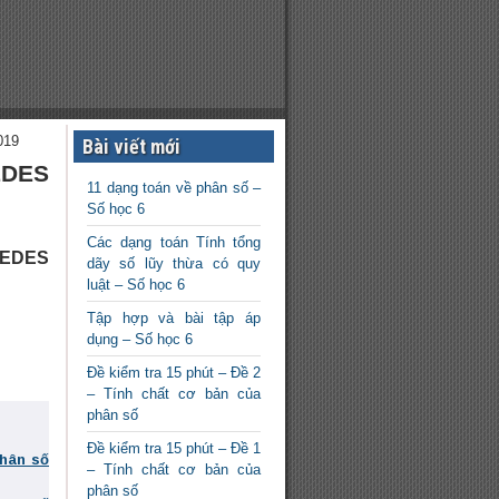
019
Bài viết mới
EDES
11 dạng toán về phân số –
Số học 6
Các dạng toán Tính tổng
MEDES
dãy số lũy thừa có quy
luật – Số học 6
Tập hợp và bài tập áp
dụng – Số học 6
Đề kiểm tra 15 phút – Đề 2
– Tính chất cơ bản của
phân số
Đề kiểm tra 15 phút – Đề 1
phân số
– Tính chất cơ bản của
phân số