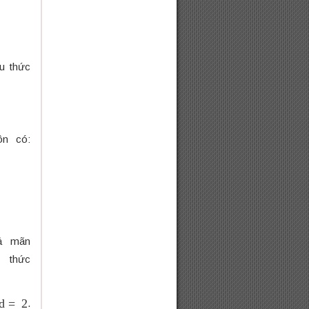
u thức
ôn có:
oả mãn
thức
2
.