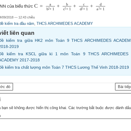
C
=
a
b
2
+
1
+
b
c
2
+
1
+
c
d
2
+
1
+
d
a
2
+
1
NN của biểu thức
4/09/2018 — 12:43 chiều
đề kiểm tra đầu năm
,
THCS ARCHIMEDES ACADEMY
viết liên quan
Đề kiểm tra giữa HK2 môn Toán 9 THCS ARCHIMEDES ACADEM
2018-2019
Đề kiểm tra KSCL giữa kì 1 môn Toán 9 THCS ARCHIMEDES 
ACADEMY 2017-2018
Đề kiểm tra chất lượng môn Toán 7 THCS Lương Thế Vinh 2018-2019
ước đó
Bài tiế
i
 bạn sẽ không được hiển thị công khai.
Các trường bắt buộc được đánh dấ
n