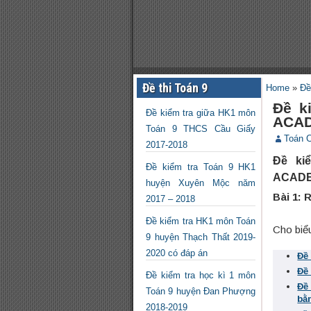
Đề thi Toán 9
Home
»
Đề
Đề k
Đề kiểm tra giữa HK1 môn
ACAD
Toán 9 THCS Cầu Giấy
Toán 
2017-2018
Đề ki
Đề kiểm tra Toán 9 HK1
ACADEM
huyện Xuyên Mộc năm
Bài 1:
2017 – 2018
Đề kiểm tra HK1 môn Toán
Cho biể
9 huyện Thạch Thất 2019-
2020 có đáp án
Đề
Đề
Đề kiểm tra học kì 1 môn
Đề
Toán 9 huyện Đan Phượng
bằ
2018-2019