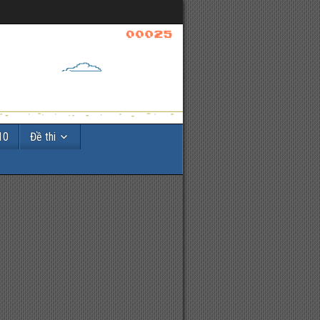
10
Đề thi