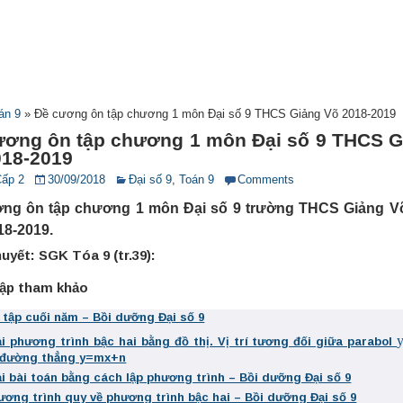
án 9
»
Đề cương ôn tập chương 1 môn Đại số 9 THCS Giảng Võ 2018-2019
ương ôn tập chương 1 môn Đại số 9 THCS G
018-2019
Cấp 2
30/09/2018
Đại số 9
,
Toán 9
Comments
ng ôn tập chương 1 môn Đại số 9 trường THCS Giảng V
18-2019.
huyết: SGK Tóa 9 (tr.39):
tập tham khảo
 tập cuối năm – Bồi dưỡng Đại số 9
ải phương trình bậc hai bằng đồ thị. Vị trí tương đối giữa parabol
 đường thẳng y=mx+n
ải bài toán bằng cách lập phương trình – Bồi dưỡng Đại số 9
ương trình quy về phương trình bậc hai – Bồi dưỡng Đại số 9