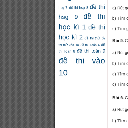
đề thi
a) Rút g
hsg 7
đề thi hsg 8
đề thi
hsg 9
b) Tìm c
học kì 1
đề thi
c) Tìm g
học kì 2
đề thi thử
đề
Bài 5.
C
thi thử vào 10
đề thi Toán 6
đề
đề thi toán 9
thi Toán 8
a) Rút 
đề thi vào
b) Tìm c
10
c) Tìm c
d) Tìm 
Bài 6.
C
a) Rút g
b) Tìm c