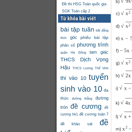
b)
Đề thi HSG Toán quốc gia
x
2
−
SGK Toán cấp 2
c)
Từ khóa bài viết
x
2
−
d)
bài tập tuần
bất đẳng
x
−
5
góc
phiếu bài tập
e)
thức
phương trình
phân số
−
5
x
+
f)
tam giác
quận Hà Đông
THCS Dịch Vọng
x
2
−
g)
Hậu
THCS Lương Thế Vinh
2
x
+
tuyển
h)
thi vào 10
x
−
1
+
sinh vào 10
i)
đa
đường
thức
đường thẳng
4
x
−
k)
đề cương
tròn
đề
x
+
1
+
đề cương toán 7
cương hk1
l)
đề
đề khảo sát
x
2
−
m)