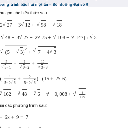
ương trình bậc hai một ẩn – Bồi dưỡng Đại số 9
u gọn các biểu thức sau:
27
−
3
12
+
98
−
18
8
−
3
27
−
2
75
+
108
−
147
)
:
3
5
−
3
)
2
+
7
−
4
3
3
−
1
−
1
3
−
2
+
12
3
+
3
1
5
−
2
6
+
2
5
+
2
6
)
.
(
15
+
2
6
)
62
3
−
48
3
−
6
3
−
−
0
,
008
3
+
8
125
3
ải các phương trình sau:
6
x
+
9
=
7
−
6
x
+
1
=
|
x
−
3
|