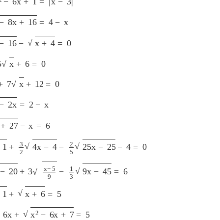
8
x
+
16
=
4
−
x
16
−
x
+
4
=
0
x
+
6
=
0
7
x
+
12
=
0
2
x
=
2
−
x
27
−
x
=
6
3
2
4
x
−
4
−
2
5
25
x
−
25
−
4
=
0
20
+
3
x
−
5
9
−
1
3
9
x
−
45
=
6
x
+
6
=
5
6
x
+
x
2
−
6
x
+
7
=
5