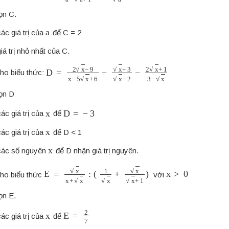
ọn C.
a
ác giá trị của
để C = 2
iá trị nhỏ nhất của C.
D
=
2
x
−
9
x
−
5
x
+
6
−
x
+
3
x
−
2
−
2
x
+
1
3
−
x
ho biểu thức:
gọn D
x
D
=
−
3
ác giá trị của
để
x
ác giá trị của
để D < 1
x
các số nguyên
để D nhận giá trị nguyên.
E
=
x
x
+
x
:
(
1
x
+
x
x
+
1
)
x
>
0
ho biểu thức
với
ọn E.
x
E
=
2
7
ác giá trị của
để