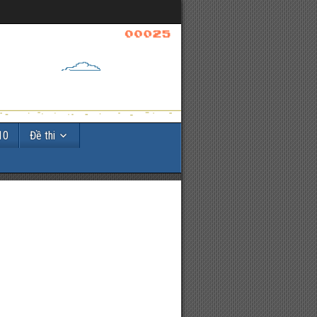
10
Đề thi