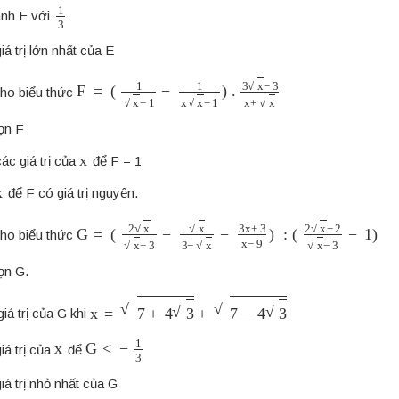
1
3
ánh E với
iá trị lớn nhất của E
F
=
(
1
x
−
1
−
1
x
x
−
1
)
.
3
x
−
3
x
+
x
ho biểu thức
gọn F
x
ác giá trị của
để F = 1
x
để F có giá trị nguyên.
G
=
(
2
x
x
+
3
−
x
3
−
x
−
3
x
+
3
x
−
9
)
:
(
2
x
−
2
x
−
3
−
1
)
ho biểu thức
ọn G.
x
=
7
+
4
3
+
7
−
4
3
giá trị của G khi
x
G
<
−
1
3
iá trị của
để
iá trị nhỏ nhất của G