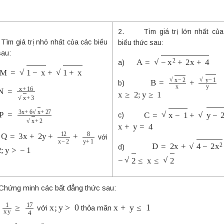
2. Tìm giá trị lớn nhất của
m giá trị nhỏ nhất của các biểu
biểu thức sau:
sau:
A
=
−
x
2
+
2
x
+
4
a)
M
=
1
−
x
+
1
+
x
B
=
x
−
2
x
+
y
−
1
y
b)
N
=
x
+
16
x
+
3
x
≥
2
;
y
≥
1
P
=
3
x
+
6
x
+
27
x
+
2
C
=
x
−
1
+
y
−
2
c)
x
+
y
=
4
Q
=
3
x
+
2
y
+
12
x
−
2
+
8
y
+
1
)
với
D
=
2
x
+
4
−
2
x
2
y
>
−
1
d)
−
2
≤
x
≤
2
Chứng minh các bất đẳng thức sau:
1
x
y
≥
17
4
x
;
y
>
0
x
+
y
≤
1
với
thỏa mãn