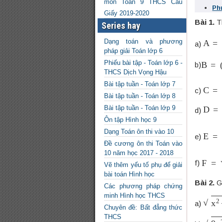
môn Toán 9 THCS Cầu
Ph
Giấy 2019-2020
Bài 1.
Th
Series hay
A
=
2
Dạng toán và phương
a)
pháp giải Toán lớp 6
B
=
(
4
Phiếu bài tập - Toán lớp 6 -
b)
THCS Dịch Vọng Hậu
Bài tập tuần - Toán lớp 7
C
=
(
c)
Bài tập tuần - Toán lớp 8
D
=
2
Bài tập tuần - Toán lớp 9
d)
Ôn tập Hình học 9
E
=
(
Dạng Toán ôn thi vào 10
e)
Đề cương ôn thi Toán vào
10 năm học 2017 - 2018
F
=
1
f)
Vẽ thêm yếu tố phụ để giải
bài toán Hình học
Bài 2.
Gi
Các phương pháp chứng
minh Hình học THCS
x
2
−
a)
Chuyên đề: Bất đẳng thức
THCS
9
x
2