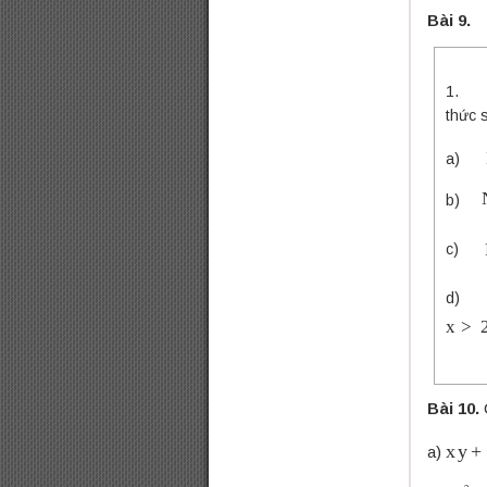
Bài 9.
1. Tì
thức 
a)
b)
c)
d
x
>
2
;
Bài 10.
x
y
+
a)