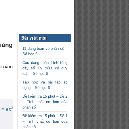
Bài viết mới
iảng
11 dạng toán về phân số –
Số học 6
Các dạng toán Tính tổng
õ năm
dãy số lũy thừa có quy
luật – Số học 6
Tập hợp và bài tập áp
dụng – Số học 6
Đề kiểm tra 15 phút – Đề 2
– Tính chất cơ bản của
y
=
a
x
2
phân số
Đề kiểm tra 15 phút – Đề 1
– Tính chất cơ bản của
phân số