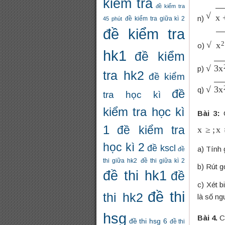
kiểm tra
đề kiểm tra
x
+
3
n)
đề kiểm tra giữa kì 2
45 phút
đề kiểm tra
x
2
−
o)
hk1
đề kiểm
3
x
2
p)
tra hk2
đề kiểm
3
x
2
q)
đề
tra học kì
kiểm tra học kì
Bài 3:
C
x
≥
;
x
≠
1
1
đề kiểm tra
học kì 2
đề kscl
a) Tính 
đề
thi giữa hk2
đề thi giữa kì 2
b) Rút 
đề thi hk1
đề
c) Xét b
đề thi
thi hk2
là số ng
hsg
Bài 4.
C
đề thi hsg 6
đề thi