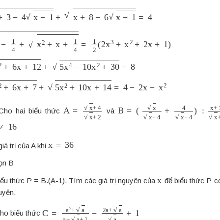
−
4
x
−
1
+
x
+
8
−
6
x
−
1
=
4
1
4
+
x
2
+
x
+
1
4
=
1
2
(
2
x
3
+
x
2
+
2
x
+
1
)
+
6
x
+
12
+
5
x
4
−
10
x
2
+
30
=
8
+
6
x
+
7
+
5
x
2
+
10
x
+
14
=
4
−
2
x
−
x
2
A
=
x
+
4
x
+
2
B
=
(
x
x
+
4
+
4
x
−
4
)
:
x
+
16
x
+
2
ho hai biểu thức
và
6
x
=
36
giá trị của A khi
gọn B
x
iểu thức P = B.(A-1). Tìm các giá trị nguyên của
để biểu thức P có 
uyên.
C
=
a
2
+
a
a
−
a
+
1
−
2
a
+
a
a
+
1
ho biểu thức