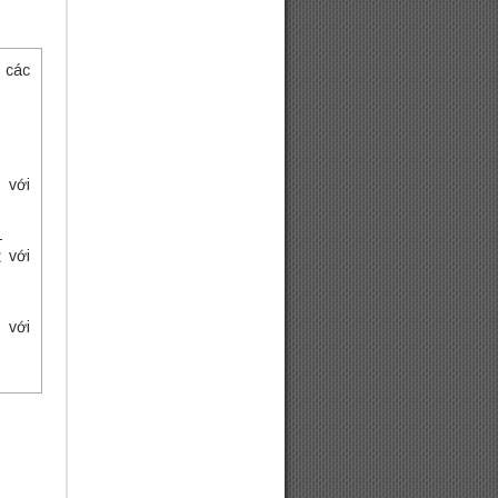
 các
với
với
với