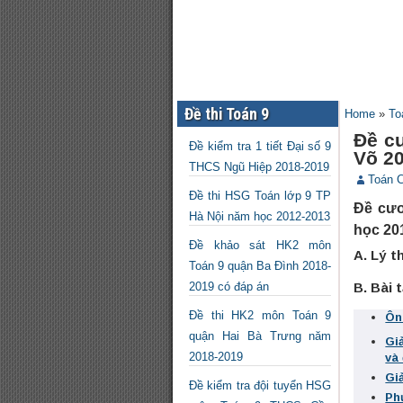
Đề thi Toán 9
Home
»
To
Đề c
Đề kiểm tra 1 tiết Đại số 9
Võ 2
THCS Ngũ Hiệp 2018-2019
Toán 
Đề thi HSG Toán lớp 9 TP
Đề cươ
Hà Nội năm học 2012-2013
học 20
Đề khảo sát HK2 môn
A. Lý t
Toán 9 quận Ba Đình 2018-
2019 có đáp án
B. Bài 
Đề thi HK2 môn Toán 9
Ôn
quận Hai Bà Trưng năm
Gi
2018-2019
và
Gi
Đề kiểm tra đội tuyển HSG
Ph