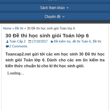
Sách tham khảo
Chuyên đề
Home
»
Đề thi
»
30 Đề thi học sinh giỏi Toán lớp 6
30 Đề thi học sinh giỏi Toán lớp 6
Toán Cấp 2
17/10/2017
Đề kiểm tra, đề thi Toán 6
,
Đề thi
2 Comments
Toancap2.net gửi tới các em học sinh 30 Đề thi học
sinh giỏi Toán lớp 6. Dành cho các em ôn kiểm tra
kiến thức chuẩn bị cho kì thi học sinh giỏi.
Đề
kiểm
tra 15
phút –
Đề 2 –
Tính
chất
cơ bản
của