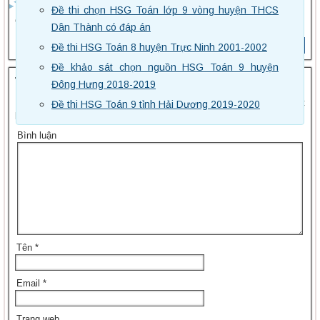
phân
Đề thi chọn HSG Toán lớp 9 vòng huyện THCS
số,
Có đáp án chưa a
Dân Thành có đáp án
phân
số
Trả lời
Đề thi HSG Toán 8 huyện Trực Ninh 2001-2002
bằng
Đề khảo sát chọn nguồn HSG Toán 9 huyện
nhau
Trả lời
Đông Hưng 2018-2019
Đề
kiểm
Email của bạn sẽ không được hiển thị công khai.
Các trường bắt
Đề thi HSG Toán 9 tỉnh Hải Dương 2019-2020
tra 15
buộc được đánh dấu
*
phút
Bình luận
Toán 6
– Đề
số 7 -
Mở
rộng
khái
niệm
phân
số,
Tên
*
phân
số
bằng
Email
*
nhau
Đề
Trang web
kiểm