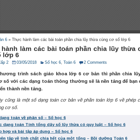
án 6
»
Thực hành làm các bài toán phần chia lũy thừa cùng cơ số lớp 6
 hành làm các bài toán phần chia lũy thừa
 lớp 6
Cấp 2
03/05/2018
Số học 6
,
Toán 6
2 Comments
hương trình sách giáo khoa lớp 6 cơ bản thì phần chia lũ
ơ số với các dạng toán thông thường sẽ là nền tảng để bạn 
iển thành nền tảng.
y cũng là một số dạng toán cơ bản về phần toán lớp 6 về phép c
ng cơ số.
 dạng toán về phân số – Số học 6
c dạng toán Tính tổng dãy số lũy thừa có quy luật – Số học 6
p hợp và bài tập áp dụng – Số học 6
yện tập về tính chất chia hết của một tổng – Bồi dưỡng Toán 6