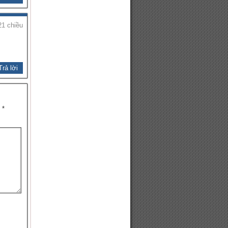
21 chiều
Trả lời
u
*