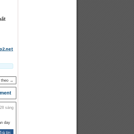
hất
p2.net
p theo →
ment
:28 sáng
an day
Trả lời