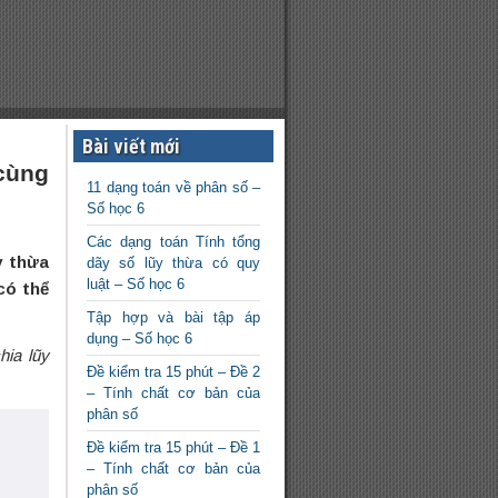
Bài viết mới
 cùng
11 dạng toán về phân số –
Số học 6
Các dạng toán Tính tổng
y thừa
dãy số lũy thừa có quy
luật – Số học 6
có thể
Tập hợp và bài tập áp
dụng – Số học 6
hia lũy
Đề kiểm tra 15 phút – Đề 2
– Tính chất cơ bản của
phân số
Đề kiểm tra 15 phút – Đề 1
– Tính chất cơ bản của
phân số