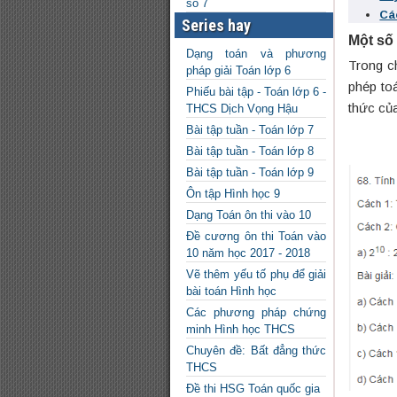
số 7
Cá
Series hay
Một số
Dạng toán và phương
Trong c
pháp giải Toán lớp 6
phép toá
Phiếu bài tập - Toán lớp 6 -
thức củ
THCS Dịch Vọng Hậu
Bài tập tuần - Toán lớp 7
Bài tập tuần - Toán lớp 8
Bài tập tuần - Toán lớp 9
Ôn tập Hình học 9
Dạng Toán ôn thi vào 10
Đề cương ôn thi Toán vào
10 năm học 2017 - 2018
Vẽ thêm yếu tố phụ để giải
bài toán Hình học
Các phương pháp chứng
minh Hình học THCS
Chuyên đề: Bất đẳng thức
THCS
Đề thi HSG Toán quốc gia