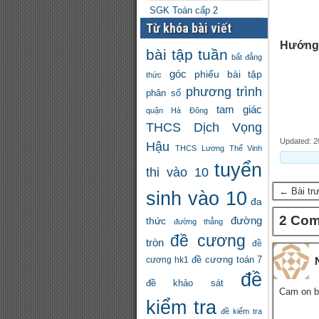
SGK Toán cấp 2
Từ khóa bài viết
Hướng 
bài tập tuần
bất đẳng
góc
phiếu bài tập
thức
phương trình
phân số
tam giác
quận Hà Đông
THCS Dịch Vọng
Updated: 2
Hậu
THCS Lương Thế Vinh
tuyển
thi vào 10
← Bài tr
sinh vào 10
đa
2 Co
đường
thức
đường thẳng
đề cương
tròn
đề
đề cương toán 7
cương hk1
đề
đề khảo sát
Cam on ba
kiểm tra
đề kiểm tra