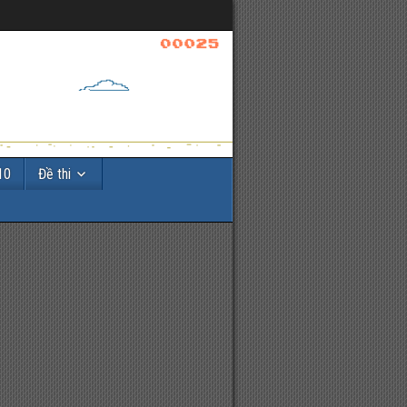
10
Đề thi