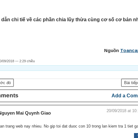
dẫn chi tiế về các phần chia lũy thừa cùng cơ số cơ bản n
Nguồn
Toanca
0/09/2018 — 2:29 chiều
ước đó
Bài tiế
mments
Add a Com
20/09/2018 at 10
Nguyen Mai Quynh Giao
n trang web nay nhieu. No gip toi dat duoc con 10 trong lan kiem tra 1 tiet g