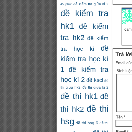
đề kiểm tra giữa kì 2
45 phút
đề kiểm tra
hk1
đề kiểm
cám 
tra hk2
đề kiểm
đề
tra học kì
Trả lờ
kiểm tra học kì
Email của
1
đề kiểm tra
Bình luậ
học kì 2
đề kscl
đề
thi giữa hk2
đề thi giữa kì 2
đề thi hk1
đề
đề thi
thi hk2
Tên
*
hsg
đề thi hsg 6
đề thi
Email
*