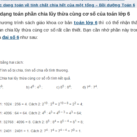
c dạng toán về tính chất chia hết của một tổng – Bồi dưỡng Toán 6
 dạng toán phần chia lũy thừa cùng cơ số của toán lớp 6
hương trình sách giáo khoa cơ bản
toán lớp 6
thì có thể nhận th
n chia lũy thừa cùng cơ số rất cần thiết. Bạn cần nhớ phần này tro
a
đại số 6
như sau: