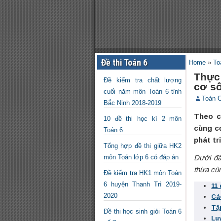
Đề thi Toán 6
Home
»
To
Thực
Đề kiểm tra chất lượng
cơ số
cuối năm môn Toán 6 tỉnh
Toán 
Bắc Ninh 2018-2019
Theo c
10 đề thi học kì 2 môn
cùng c
Toán 6
phát tr
Tổng hợp đề thi giữa HK2
môn Toán lớp 6 có đáp án
Dưới đâ
thừa cù
Đề kiểm tra HK1 môn Toán
6 huyện Thanh Trì 2019-
11
2020
Cá
Tậ
Đề thi học sinh giỏi Toán 6
Lu