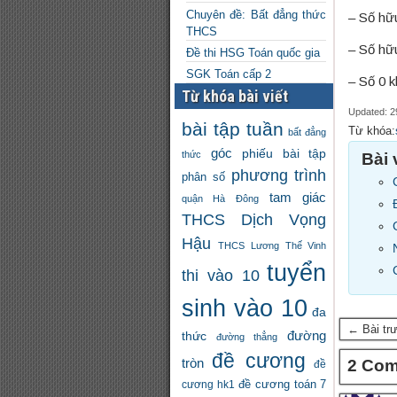
Chuyên đề: Bất đẳng thức
– Số hữu
THCS
– Số hữu
Đề thi HSG Toán quốc gia
SGK Toán cấp 2
– Số 0 k
Từ khóa bài viết
Updated: 2
bài tập tuần
Từ khóa:
bất đẳng
góc
phiếu bài tập
thức
Bài 
phương trình
phân số
tam giác
quận Hà Đông
THCS Dịch Vọng
Hậu
THCS Lương Thế Vinh
tuyển
thi vào 10
sinh vào 10
đa
← Bài tr
đường
thức
đường thẳng
đề cương
tròn
2 Co
đề
đề cương toán 7
cương hk1