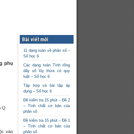
Bài viết mới
11 dạng toán về phân số –
Số học 6
ng phụ
Các dạng toán Tính tổng
dãy số lũy thừa có quy
luật – Số học 6
Tập hợp và bài tập áp
dụng – Số học 6
Đề kiểm tra 15 phút – Đề 2
– Tính chất cơ bản của
à Q
phân số
Đề kiểm tra 15 phút – Đề 1
– Tính chất cơ bản của
uộc vào
phân số