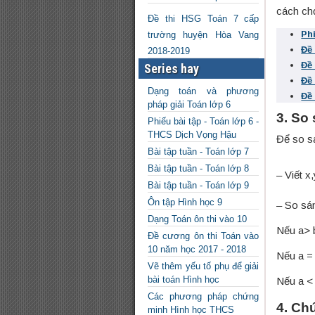
cách ch
Đề thi HSG Toán 7 cấp
Ph
trường huyện Hòa Vang
Đề
2018-2019
Đề
Series hay
Đề
Dạng toán và phương
Đề
pháp giải Toán lớp 6
3. So
Phiếu bài tập - Toán lớp 6 -
THCS Dịch Vọng Hậu
Để so sá
Bài tập tuần - Toán lớp 7
Bài tập tuần - Toán lớp 8
– Viết 
Bài tập tuần - Toán lớp 9
Ôn tập Hình học 9
– So sán
Dạng Toán ôn thi vào 10
Nếu a> b
Đề cương ôn thi Toán vào
10 năm học 2017 - 2018
Nếu a = 
Vẽ thêm yếu tố phụ để giải
bài toán Hình học
Nếu a < 
Các phương pháp chứng
4. Ch
minh Hình học THCS