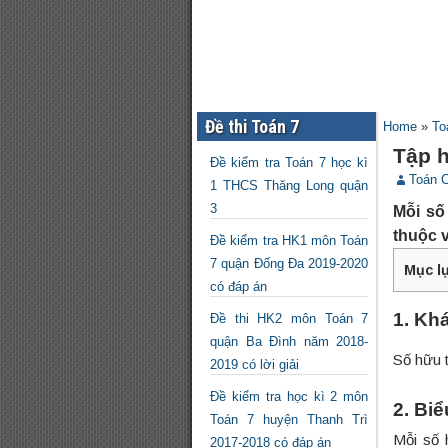
Đề thi Toán 7
Home
»
To
Tập h
Đề kiểm tra Toán 7 học kì
Toán 
1 THCS Thăng Long quận
3
Mỗi số
thuộc 
Đề kiểm tra HK1 môn Toán
7 quận Đống Đa 2019-2020
Mục l
có đáp án
1. Khá
Đề thi HK2 môn Toán 7
quận Ba Đình năm 2018-
Số hữu t
2019 có lời giải
Đề kiểm tra học kì 2 môn
2. Biể
Toán 7 huyện Thanh Trì
Mỗi số 
2017-2018 có đáp án