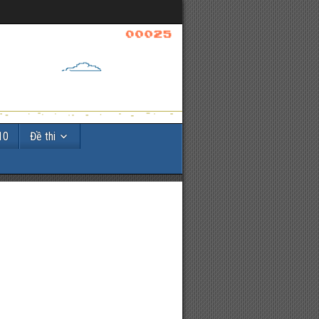
10
Đề thi