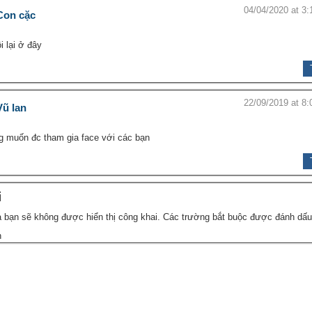
04/04/2020 at 3:
Con cặc
i lại ở đây
22/09/2019 at 8:
Vũ lan
g muốn đc tham gia face với các bạn
i
 bạn sẽ không được hiển thị công khai.
Các trường bắt buộc được đánh dấ
n