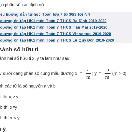
ọn phân số xác định nó
iếu hướng dẫn tự học Toán lớp 7 từ 30/3 tới 4/4
 cương ôn tập HK1 môn Toán 7 THCS Ba Đình 2019-2020
 cương ôn tập HK1 môn Toán 7 THCS Tân Mai 2019-2020
 cương ôn tập HK1 môn Toán 7 THCS Vinschool 2019-2020
 cương ôn tập HK1 môn Toán 7 THCS Lê Quý Đôn 2019-2020
 sánh số hữu tỉ
nh hai số hữu tỉ x, y ta làm như sau:
x
=
a
m
y
=
b
m
x,y dưới dạng phân số cùng mẫu dương
;
(m > 0)
h các tử là số nguyên a và b
 thì x > y
b thì x=y
b thì x < y
ú ý