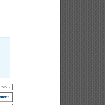
p theo →
ment