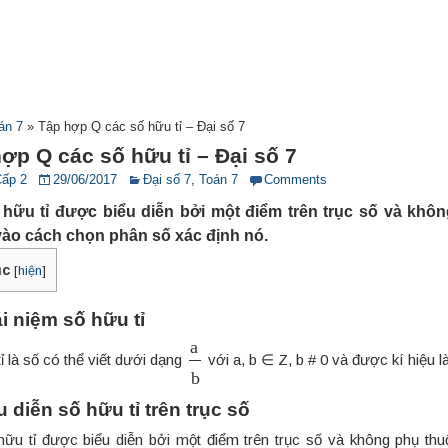
án 7
»
Tập hợp Q các số hữu tỉ – Đại số 7
ợp Q các số hữu tỉ – Đại số 7
Cấp 2
29/06/2017
Đại số 7
,
Toán 7
Comments
 hữu tỉ được biểu diễn bởi một điểm trên trục số và khô
vào cách chọn phân số xác định nó.
ục
[
hiện
]
i niệm số hữu tỉ
a
b
ỉ là số có thể viết dưới dạng
với a, b ∈ Z, b # 0 và được kí hiệu l
u diễn số hữu tỉ trên trục số
hữu tỉ được biểu diễn bởi một điểm trên trục số và không phụ th