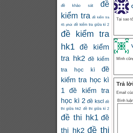
đề
đề khảo sát
kiểm tra
đề kiểm tra
Tại sao tô
đề kiểm tra giữa kì 2
45 phút
đề kiểm tra
hk1
đề kiểm
tra hk2
đề kiểm
Mình cũn
đề
tra học kì
kiểm tra học kì
Trả lờ
1
đề kiểm tra
Email của
học kì 2
đề kscl
Bình luậ
đề
thi giữa hk2
đề thi giữa kì 2
đề thi hk1
đề
đề thi
thi hk2