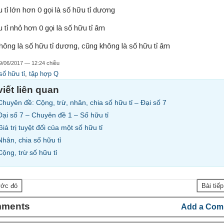
 tỉ lớn hơn 0 gọi là số hữu tỉ dương
 tỉ nhỏ hơn 0 gọi là số hữu tỉ âm
hông là số hữu tỉ dương, cũng không là số hữu tỉ âm
9/06/2017 — 12:24 chiều
số hữu tỉ
,
tập hợp Q
viết liên quan
Chuyên đề: Cộng, trừ, nhân, chia số hữu tỉ – Đại số 7
Đại số 7 – Chuyên đề 1 – Số hữu tỉ
Giá trị tuyệt đối của một số hữu tỉ
Nhân, chia số hữu tỉ
Cộng, trừ số hữu tỉ
ước đó
Bài tiế
mments
Add a Com