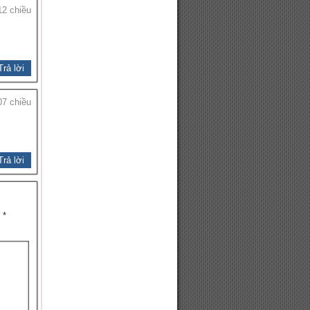
12 chiều
Trả lời
07 chiều
Trả lời
u
*