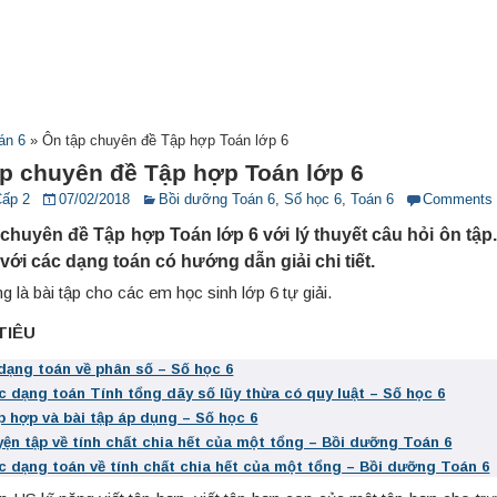
án 6
»
Ôn tập chuyên đề Tập hợp Toán lớp 6
ập chuyên đề Tập hợp Toán lớp 6
Cấp 2
07/02/2018
Bồi dưỡng Toán 6
,
Số học 6
,
Toán 6
Comments
 chuyên đề Tập hợp Toán lớp 6 với lý thuyết câu hỏi ôn tập
 với các dạng toán có hướng dẫn giải chi tiết.
g là bài tập cho các em học sinh lớp 6 tự giải.
 TIÊU
 dạng toán về phân số – Số học 6
c dạng toán Tính tổng dãy số lũy thừa có quy luật – Số học 6
p hợp và bài tập áp dụng – Số học 6
yện tập về tính chất chia hết của một tổng – Bồi dưỡng Toán 6
c dạng toán về tính chất chia hết của một tổng – Bồi dưỡng Toán 6