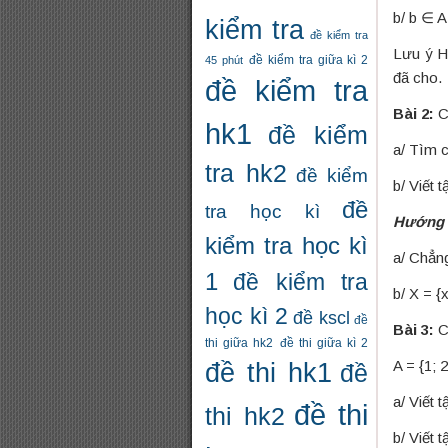
b/ b ∈
kiểm tra
đề kiểm tra
Lưu ý H
đề kiểm tra giữa kì 2
45 phút
đã cho.
đề kiểm tra
Bài 2:
C
hk1
đề kiểm
a/ Tìm 
tra hk2
đề kiểm
b/ Viết 
đề
tra học kì
Hướng 
kiểm tra học kì
a/ Chẳn
1
đề kiểm tra
b/ X = 
học kì 2
đề kscl
đề
Bài 3:
C
thi giữa hk2
đề thi giữa kì 2
đề thi hk1
A = {1; 2
đề
a/ Viết 
đề thi
thi hk2
b/ Viết 