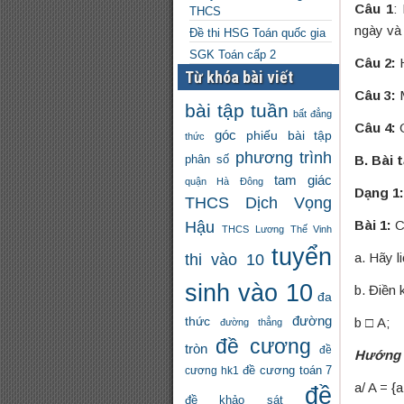
Câu 1
:
THCS
ngày và
Đề thi HSG Toán quốc gia
SGK Toán cấp 2
Câu 2:
H
Từ khóa bài viết
Câu 3:
M
bài tập tuần
bất đẳng
Câu 4:
C
góc
phiếu bài tập
thức
phương trình
phân số
B. Bài 
tam giác
quận Hà Đông
Dạng 1:
THCS Dịch Vọng
Hậu
Bài 1:
C
THCS Lương Thế Vinh
tuyển
a. Hãy l
thi vào 10
sinh vào 10
b. Điền 
đa
đường
thức
b □
đường thẳng
đề cương
tròn
đề
Hướng 
đề cương toán 7
cương hk1
a/ A = {a,
đề
đề khảo sát