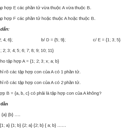
tập hợp E các phần tử vừa thuộc A vừa thuộc B.
tập hợp F các phần tử hoặc thuộc A hoặc thuộc B.
dẫn:
= {2; 4; 6}; b/ D = {5; 9}; c/ E = {1; 3; 5}
; 2; 3; 4; 5; 6; 7; 8; 9; 10; 11}
o tập hợp A = {1; 2; 3; x; a; b}
hỉ rõ các tập hợp con của A có 1 phần tử.
hỉ rõ các tập hợp con của A có 2 phần tử.
ợp B = {a, b, c} có phải là tập hợp con của A không?
 dẫn
} {a} {b} ….
 {1; a} {1; b} {2; a} {2; b} { a; b} ……