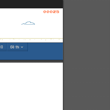
10
Đề thi