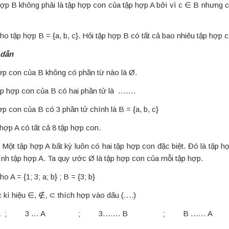
hợp B không phải là tập hợp con của tập hợp A bởi vì c ∈ B nhưng 
Cho tập hợp B = {a, b, c}. Hỏi tập hợp B có tất cả bao nhiêu tập hợp 
dẫn
ợp con của B không có phần từ nào là Ø.
ập hợp con của B có hai phần tử là …….
p con của B có 3 phần tử chính là B = {a, b, c}
hợp A có tất cả 8 tập hợp con.
 Một tập hợp A bất kỳ luôn có hai tập hợp con đặc biệt. Đó là tập h
ính tập hợp A. Ta quy ước Ø là tập hợp con của mỗi tập hợp.
ho A = {1; 3; a; b} ; B = {3; b}
c kí hiệu ∈, ∉, ⊂ thích hợp vào dấu (….)
…A ; 3 … A ; 3……. B ; B …… A