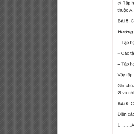
c/ Tập 
thuộc A.
Bài 5
: 
Hướng 
– Tập h
– Các t
– Tập hợ
Vậy tập 
Ghi chú.
Ø và ch
Bài 6
: C
Điền cá
1 …