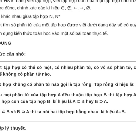
n HS kĩ năng viết tập hợp, viết tập hợp con của một tập hợp cho tr
ng đúng, chính xác các kí hiệu ∈, ∉, ⊂, ⊃, Ø.
 khác nhau giữa tập hợp N, N*
ết tìm số phần tử của một tập hợp được viết dưới dạng dãy số có quy
n dụng kiến thức toán học vào một số bài toán thực tế.
 DUNG
ức cần nhớ:
t tập hợp có thể có một, có nhiều phần tử, có vô số phần tử, 
ể không có phần tử nào.
p hợp không có phần tử nào gọi là tập rỗng. Tập rỗng kí hiệu là:
u mọi phần tử của tập hợp A đều thuộc tập hợp B thì tập hợp A
p hợp con của tập hợp B, kí hiệu là A ⊂ B hay B ⊃ A.
 ⊂ B và B ⊃ A thì ta nói hai tập hợp bằng nhau, kí hiệu A=B.
ập lý thuyết
.