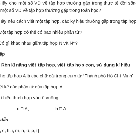
 Hãy cho một số VD về tập hợp thường gặp trong thực tế đời số
 một số VD về tập hợp thường gặp trong toán học?
ãy nêu cách viết một tập hợp, các ký hiệu thường gặp trong tập hợp
ột tập hợp có thể có bao nhiêu phần tử?
ó gì khác nhau giữa tập hợp N và N*?
tập
 Rèn kĩ năng viết tập hợp, viết tập hợp con, sử dụng kí hiệu
ho tập hợp A là các chữ cái trong cụm từ “Thành phố Hồ Chí Minh”
iệt kê các phần tử của tập hợp A.
kí hiệu thích hợp vào ô vuông
 A; c □ A; h □ A
dẫn
 c, h, i, m, n, ô, p, t}