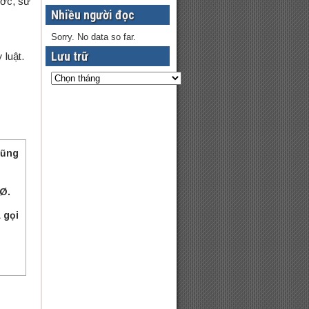
ước, sử
Nhiều người đọc
Sorry. No data so far.
Lưu trữ
 luật.
cũng
 Ø.
 gọi