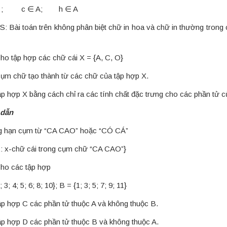
 A ; c ∈ A; h ∈ A
S: Bài toán trên không phân biệt chữ in hoa và chữ in thường trong
ho tập hợp các chữ cái X = {A, C, O}
cụm chữ tạo thành từ các chữ của tập hợp X.
tập hợp X bằng cách chỉ ra các tính chất đặc trưng cho các phần tử c
dẫn
g hạn cụm từ “CA CAO” hoặc “CÓ CÁ”
{x: x-chữ cái trong cụm chữ “CA CAO”}
ho các tập hợp
; 3; 4; 5; 6; 8; 10}; B = {1; 3; 5; 7; 9; 11}
tập hợp C các phần tử thuộc A và không thuộc B.
tập hợp D các phần tử thuộc B và không thuộc A.