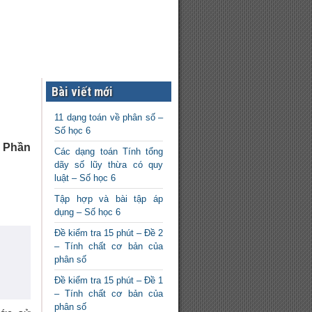
Bài viết mới
11 dạng toán về phân số –
Số học 6
. Phần
Các dạng toán Tính tổng
dãy số lũy thừa có quy
luật – Số học 6
Tập hợp và bài tập áp
dụng – Số học 6
Đề kiểm tra 15 phút – Đề 2
– Tính chất cơ bản của
phân số
Đề kiểm tra 15 phút – Đề 1
– Tính chất cơ bản của
phân số