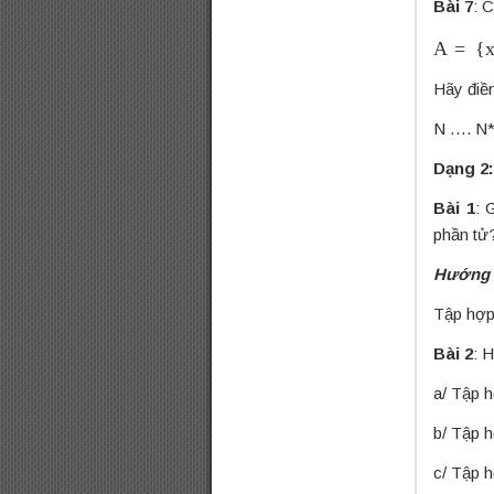
Bài 7
: 
A
=
{
x
Hãy điề
N ….
Dạng 2:
Bài 1
: 
phần tử
Hướng 
Tập hợp 
Bài 2
: 
a/ Tập h
b/ Tập h
c/ Tập h