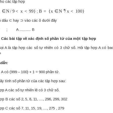
Cho các tập hợp
∈
N
/
9
<
x
<
99
}
B
=
{
x
∈
N
∗
/
x
<
100
}
;
n dấu ⊂ hay ⊃ vào các ô dưới đây
 N* ; A ……… B
 Các bài tập về xác định số phần tử của một tập hợp
Gọi A là tập hợp các số tự nhiên có 3 chữ số. Hỏi tập hợp A có ba
?
dẫn:
A có (999 – 100) + 1 = 900 phần tử.
Hãy tính số phần tử của các tập hợp sau:
ợp A các số tự nhiên lẻ có 3 chữ số.
ợp B các số 2, 5, 8, 11, …, 296, 299, 302
ợp C các số 7, 11, 15, 19, …, 275 , 279