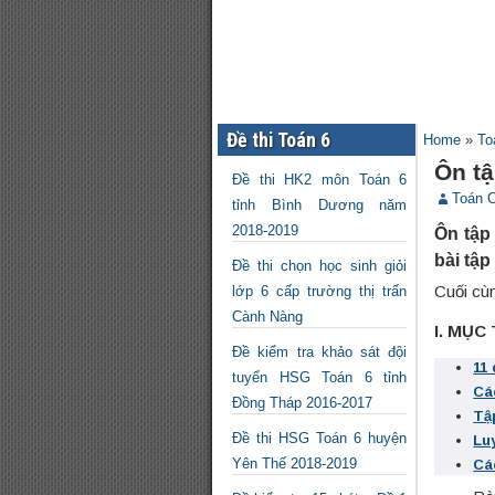
Đề thi Toán 6
Home
»
To
Ôn t
Đề thi HK2 môn Toán 6
Toán 
tỉnh Bình Dương năm
2018-2019
Ôn tập
bài tập
Đề thi chọn học sinh giỏi
Cuối cùn
lớp 6 cấp trường thị trấn
Cành Nàng
I. MỤC
Đề kiểm tra khảo sát đội
11
tuyển HSG Toán 6 tỉnh
Cá
Đồng Tháp 2016-2017
Tậ
Đề thi HSG Toán 6 huyện
Lu
Yên Thế 2018-2019
Cá