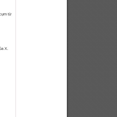
 cụm từ
ủa X.