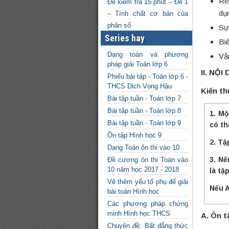
Rè
Đề kiểm tra 15 phút – Đề 1
dụ
– Tính chất cơ bản của
phân số
Sự
Series hay
Bi
Dạng toán và phương
Vậ
pháp giải Toán lớp 6
II. NỘI
Phiếu bài tập - Toán lớp 6 -
THCS Dịch Vọng Hậu
Kiến th
Bài tập tuần - Toán lớp 7
Bài tập tuần - Toán lớp 8
1. Mộ
Bài tập tuần - Toán lớp 9
có th
Ôn tập Hình học 9
2. Tậ
Dạng Toán ôn thi vào 10
3. Nế
Đề cương ôn thi Toán vào
10 năm học 2017 - 2018
là tậ
Vẽ thêm yếu tố phụ để giải
Nếu A
bài toán Hình học
Các phương pháp chứng
minh Hình học THCS
A. Ôn t
Chuyên đề: Bất đẳng thức