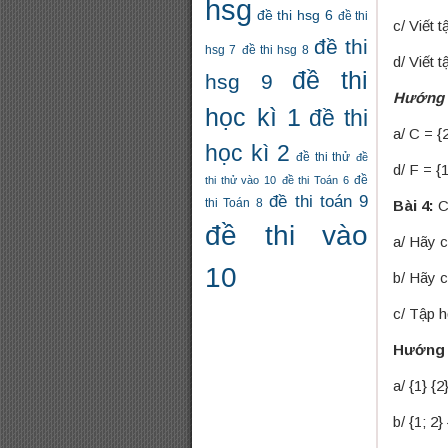
hsg
đề thi hsg 6
đề thi
c/ Viết 
đề thi
hsg 7
đề thi hsg 8
d/ Viết 
đề thi
hsg 9
Hướng 
học kì 1
đề thi
a/ C 
học kì 2
đề thi thử
đề
d/ F = {1
thi thử vào 10
đề thi Toán 6
đề
đề thi toán 9
thi Toán 8
Bài 4:
Ch
đề thi vào
a/ Hãy c
10
b/ Hãy c
c/ Tập h
Hướng
a/ {1} {2
b/ {1; 2}