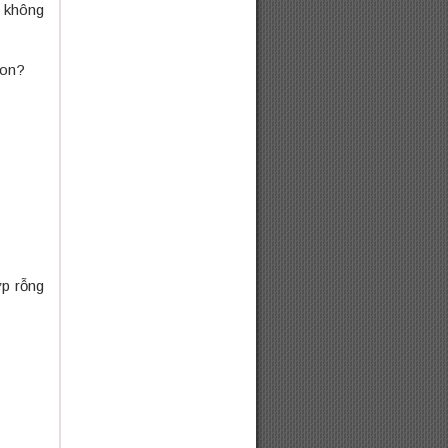
c không
con?
ợp rỗng