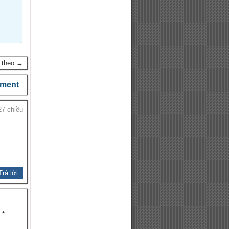
p theo →
ment
27 chiều
Trả lời
u
*