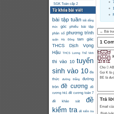
SGK Toán cấp 2
Từ khóa bài viết
bài tập tuần
bất đẳng
góc
phiếu bài tập
thức
← Bài tr
phương trình
phân số
tam giác
quận Hà Đông
1 Co
THCS Dịch Vọng
Hậu
THCS Lương Thế Vinh
tuyển
thi vào 10
Cho  AB
sinh vào 10
đa
Gọi K là
BE là đư
đường
thức
đường thẳng
đề cương
tròn
đề
đề cương toán 7
cương hk1
đề
Trả lờ
đề khảo sát
Email của
kiểm tra
đề kiểm tra
Bình luậ