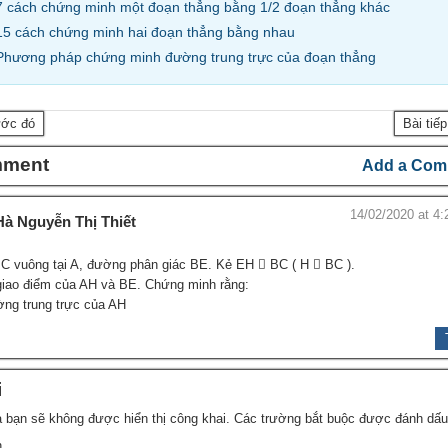
7 cách chứng minh một đoạn thẳng bằng 1/2 đoạn thẳng khác
15 cách chứng minh hai đoạn thẳng bằng nhau
Phương pháp chứng minh đường trung trực của đoạn thẳng
ước đó
Bài tiế
mment
Add a Com
14/02/2020 at 4:
Hà Nguyễn Thị Thiết
C vuông tại A, đường phân giác BE. Kẻ EH  BC ( H  BC ).
 giao điểm của AH và BE. Chứng minh rằng:
ờng trung trực của AH
i
 bạn sẽ không được hiển thị công khai.
Các trường bắt buộc được đánh dấ
n