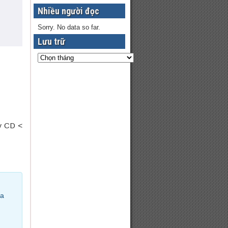
Nhiều người đọc
Sorry. No data so far.
Lưu trữ
ay CD <
ủa