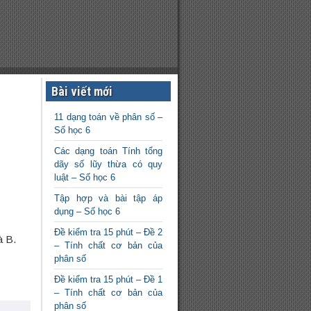
Bài viết mới
11 dạng toán về phân số –
Số học 6
Các dạng toán Tính tổng
dãy số lũy thừa có quy
luật – Số học 6
Tập hợp và bài tập áp
dụng – Số học 6
Đề kiểm tra 15 phút – Đề 2
à B.
– Tính chất cơ bản của
phân số
Đề kiểm tra 15 phút – Đề 1
– Tính chất cơ bản của
phân số