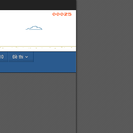
10
Đề thi