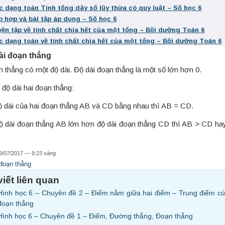
c dạng toán Tính tổng dãy số lũy thừa có quy luật – Số học 6
p hợp và bài tập áp dụng – Số học 6
yện tập về tính chất chia hết của một tổng – Bồi dưỡng Toán 6
c dạng toán về tính chất chia hết của một tổng – Bồi dưỡng Toán 6
dài đoạn thẳng
 thẳng có một độ dài. Độ dài đoạn thẳng là một số lớn hơn 0.
độ dài hai đoạn thẳng:
ộ dài của hai đoạn thẳng AB và CD bằng nhau thì AB = CD.
ộ dài đoạn thẳng AB lớn hơn độ dài đoạn thẳng CD thì AB > CD h
9/07/2017 — 9:23 sáng
đoạn thẳng
viết liên quan
Hình học 6 – Chuyên đề 2 – Điểm nằm giữa hai điểm – Trung điểm c
đoạn thẳng
Hình học 6 – Chuyên đề 1 – Điểm, Đường thẳng, Đoạn thẳng