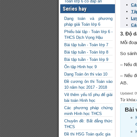
Toán lớp 6 có đáp án
Cá
Series hay
Tậ
Lu
Dạng toán và phương
pháp giải Toán lớp 6
Cá
Phiếu bài tập - Toán lớp 6 -
3. Độ 
THCS Dịch Vọng Hậu
Mỗi đoạn
Bài tập tuần - Toán lớp 7
Bài tập tuần - Toán lớp 8
So sánh 
Bài tập tuần - Toán lớp 9
– Nếu đ
Ôn tập Hình học 9
Dạng Toán ôn thi vào 10
– Nếu đ
Đề cương ôn thi Toán vào
AB.
10 năm học 2017 - 2018
Updated: 0
Vẽ thêm yếu tố phụ để giải
Từ khóa:
bài toán Hình học
Các phương pháp chứng
Bài 
minh Hình học THCS
Chuyên đề: Bất đẳng thức
THCS
Đề thi HSG Toán quốc gia