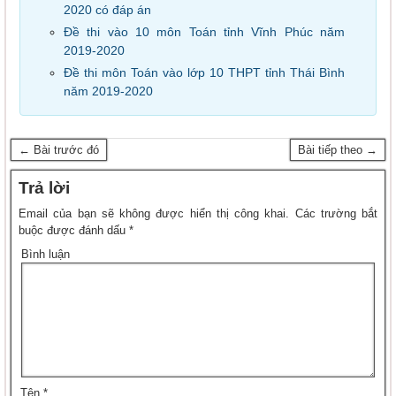
2020 có đáp án
Đề thi vào 10 môn Toán tỉnh Vĩnh Phúc năm
2019-2020
Đề thi môn Toán vào lớp 10 THPT tỉnh Thái Bình
năm 2019-2020
← Bài trước đó
Bài tiếp theo →
Trả lời
Email của bạn sẽ không được hiển thị công khai.
Các trường bắt
buộc được đánh dấu
*
Bình luận
Tên
*