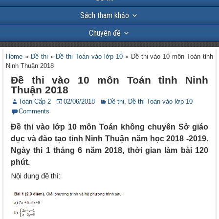
Sách tham khảo
Chuyên đề
Home
»
Đề thi
»
Đề thi Toán vào lớp 10
»
Đề thi vào 10 môn Toán tỉnh
Ninh Thuận 2018
Đề thi vào 10 môn Toán tỉnh Ninh
Thuận 2018
Toán Cấp 2
02/06/2018
Đề thi
,
Đề thi Toán vào lớp 10
Comments
Đề thi vào lớp 10 môn Toán không chuyên Sở giáo
dục và đào tạo tỉnh Ninh Thuận năm học 2018 -2019.
Ngày thi 1 tháng 6 năm 2018, thời gian làm bài 120
phút.
Nội dung đề thi: