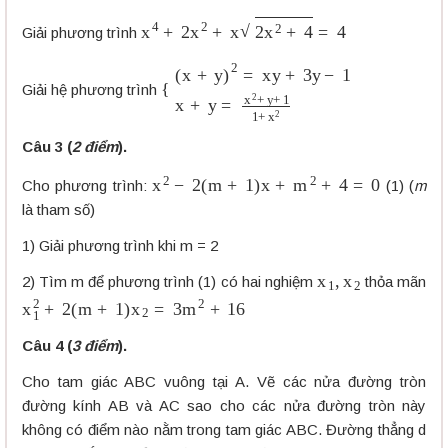
x
4
+
2
x
2
+
x
2
x
2
+
4
=
4
Giải phương trình
{
(
x
+
y
)
2
=
x
y
+
3
y
−
1
x
+
y
=
x
2
+
y
+
1
1
+
x
2
Giải hệ phương trình
Câu 3 (
2 điểm
).
x
2
−
2
(
m
+
1
)
x
+
m
2
+
4
=
0
Cho phương trình:
(1) (
m
là tham số)
1) Giải phương trình khi m = 2
x
1
,
x
2
2) Tìm m để phương trình (1) có hai nghiệm
thỏa mãn
x
1
2
+
2
(
m
+
1
)
x
2
=
3
m
2
+
16
Câu 4 (
3 điểm
).
Cho tam giác ABC vuông tại A. Vẽ các nửa đường tròn
đường kính AB và AC sao cho các nửa đường tròn này
không có điểm nào nằm trong tam giác ABC. Đường thẳng d