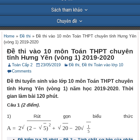
Sách tham khảo
Chuyên đề
Home
»
Đề thi
»
Đề thi vào 10 môn Toán THPT chuyên tỉnh Hưng Yên
(vòng 1) 2019-2020
Đề thi vào 10 môn Toán THPT chuyên
tỉnh Hưng Yên (vòng 1) 2019-2020
Toán Cấp 2
23/05/2019
Đề thi
,
Đề thi Toán vào lớp 10
Comments
Đề thi tuyển sinh vào lớp 10 môn Toán THPT chuyên
tỉnh Hưng Yên (vòng 1) năm học 2019-2020. Thời
gian làm bài 120 phút.
Câu 1
(2 điểm).
1) Rút gọn biểu thức
A
=
2
(
2
−
5
)
2
+
20
−
20
1
5
Đề kiểm tra 15 phút – Đề 2 – Tính chất cơ bản của phân