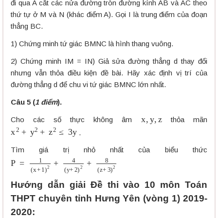
đi qua A cắt các nửa đường tròn đường kính AB và AC theo
thứ tự ở M và N (khác điểm A). Gọi I là trung điểm của đoạn
thẳng BC.
1) Chứng minh tứ giác BMNC là hình thang vuông.
2) Chứng minh IM = IN) Giả sửa đường thẳng d thay đổi
nhưng vẫn thỏa điều kiện đề bài. Hãy xác định vị trí của
đường thẳng d để chu vi tứ giác BMNC lớn nhất.
Câu 5 (
1 điểm
).
x
,
y
,
z
Cho các số thực không âm
thỏa mãn
x
2
+
y
2
+
z
2
≤
3
y
.
Tìm giá trị nhỏ nhất của biểu thức
P
=
1
(
x
+
1
)
2
+
4
(
y
+
2
)
2
+
8
(
z
+
3
)
2
Hướng dẫn giải Đề thi vào 10 môn Toán
THPT chuyên tỉnh Hưng Yên (vòng 1) 2019-
2020: