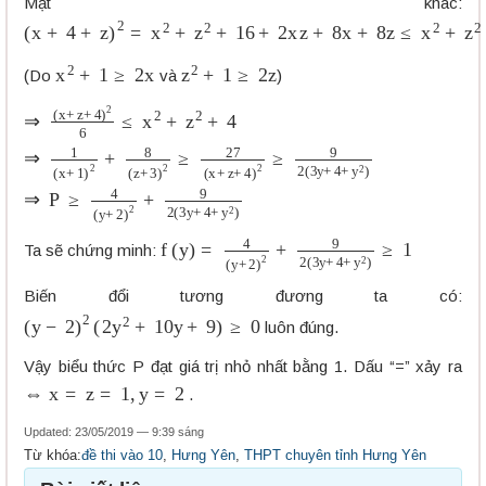
Mặt khác:
(
x
+
4
+
z
)
2
=
x
2
+
z
2
+
16
+
2
x
z
+
8
x
+
8
z
≤
x
2
+
z
2
+
16
+
x
2
+
z
2
+
x
2
+
1
≥
2
x
z
2
+
1
≥
2
z
(Do
và
)
⇒
(
x
+
z
+
4
)
2
6
≤
x
2
+
z
2
+
4
⇒
1
(
x
+
1
)
2
+
8
(
z
+
3
)
2
≥
27
(
x
+
z
+
4
)
f
(
y
)
=
4
(
y
+
2
)
2
+
9
2
(
3
y
+
4
+
y
2
)
≥
1
Ta sẽ chứng minh:
Biến đổi tương đương ta có:
(
y
−
2
)
2
(
2
y
2
+
10
y
+
9
)
≥
0
luôn đúng.
Vậy biểu thức P đạt giá trị nhỏ nhất bằng 1. Dấu “=” xảy ra
⇔
x
=
z
=
1
,
y
=
2
.
Updated: 23/05/2019 — 9:39 sáng
Từ khóa:
đề thi vào 10
,
Hưng Yên
,
THPT chuyên tỉnh Hưng Yên