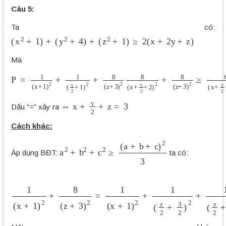
Câu 5:
Ta có:
(
x
2
+
1
)
+
(
y
2
+
4
)
+
(
z
2
+
1
)
≥
2
(
x
+
2
y
+
z
)
Mà
P
=
1
(
x
+
1
)
2
+
1
(
y
2
+
1
)
2
+
8
(
z
+
3
)
2
8
(
x
+
y
2
+
2
)
2
+
8
(
z
+
3
)
2
≥
6
⇔
x
+
y
2
+
z
=
3
Dấu “=” xảy ra
Cách khác:
a
2
+
b
2
+
c
2
≥
(
a
+
b
+
c
)
2
3
Áp dụng BĐT:
ta có:
1
(
x
+
1
)
2
+
8
(
z
+
3
)
2
=
1
(
x
+
1
)
2
+
1
(
z
2
+
3
2
)
2
+
1
(
z
2
+
3
2
)
2
≥
(
1