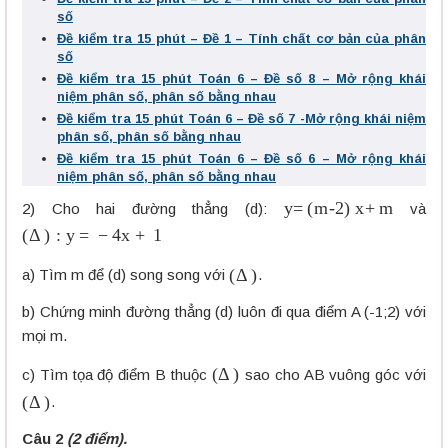
số
Đề kiểm tra 15 phút – Đề 1 – Tính chất cơ bản của phân
số
Đề kiểm tra 15 phút Toán 6 – Đề số 8 – Mở rộng khái
niệm phân số, phân số bằng nhau
Đề kiểm tra 15 phút Toán 6 – Đề số 7 -Mở rộng khái niệm
phân số, phân số bằng nhau
Đề kiểm tra 15 phút Toán 6 – Đề số 6 – Mở rộng khái
niệm phân số, phân số bằng nhau
y=(m-2) x+m
2) Cho hai đường thẳng (d):
và
(
Δ
)
:
y
=
−
4
x
+
1
(
Δ
)
a) Tìm m để (d) song song với
.
b) Chứng minh đường thẳng (d) luôn đi qua điểm A (-1;2) với
mọi m.
(
Δ
)
c) Tìm tọa độ điểm B thuộc
sao cho AB vuông góc với
(
Δ
)
.
Câu 2
(2 điểm).