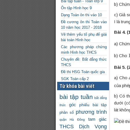
Bài tập tuần - Toán lớp 9
b) Chứn
Ôn tập Hình học 9
c) Giả s
Dạng Toán ôn thi vào 10
I là tru
Đề cương ôn thi Toán vào
10 năm học 2017 - 2018
Bài 4.
(
Vẽ thêm yếu tố phụ để giải
bài toán Hình học
a) Chứn
Các phương pháp chứng
minh Hình học THCS
b) Cho
Chuyên đề: Bất đẳng thức
THCS
Bài 5.
(
Đề thi HSG Toán quốc gia
a) Cho
SGK Toán cấp 2
Từ khóa bài viết
của phé
bài tập tuần
b) Có t
bất đẳng
dưới (c
góc
phiếu bài tập
thức
lát khô
phương trình
phân số
tam giác
quận Hà Đông
THCS Dịch Vọng