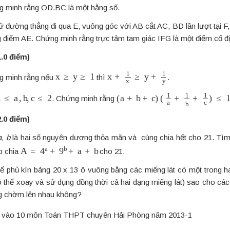
g minh rằng OD.BC là một hằng số.
ử đường thẳng đi qua E, vuông góc với AB cắt AC, BD lần lượt tại F,
ng điểm AE. Chứng minh rằng trực tâm tam giác IFG là một điểm cố đ
1.0 điểm)
x
≥
y
≥
1
x
+
1
x
≥
y
+
1
y
g minh rằng nếu
thì
.
1
≤
a
,
b
,
c
≤
2
(
a
+
b
+
c
)
(
1
a
+
1
b
+
1
c
)
≤
10
. Chứng minh rằng
2.0 điểm)
a, b
là hai số nguyên dương thỏa mãn và cùng chia hết cho 21. Tì
A
=
4
a
+
9
b
+
a
+
b
p chia
cho 21.
hể phủ kín bảng 20 x 13 ô vuông bằng các miếng lát có một trong h
ó thể xoay và sử dụng đồng thời cả hai dạng miếng lát) sao cho cá
ng chờm lên nhau không?