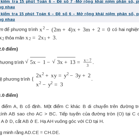
 kiểm tra 15 phút Toán 6 – Đề số 7 -Mở rộng khái niệm phân số, 
ng nhau
 kiểm tra 15 phút Toán 6 – Đề số 6 – Mở rộng khái niệm phân số, 
ng nhau
x
2
−
(
2
m
+
4
)
x
+
3
m
+
2
=
0
m
để phương trình
có hai nghiệ
x
2
x
2
=
2
x
1
+
3
thỏa mãn
.
2.0 điểm)
5
x
−
1
−
3
x
+
13
=
x
−
7
3
phương trình
.
{
2
x
2
+
x
y
=
y
2
−
3
y
+
2
x
2
−
y
2
=
3
hệ phương trình
.
3.0 điểm)
 điểm A, B cố định. Một điểm C khác B di chuyển trên đường tr
ính AB sao cho AC > BC. Tiếp tuyến của đường tròn (O) tại C c
i A ở D, cắt AB ở E. Hạ AH vuông góc với CD tại H.
g minh rằng AD.CE = CH.DE.