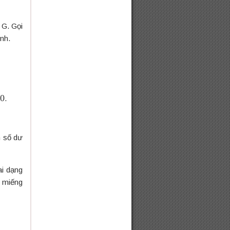
 G. Gọi
ịnh.
.
m số dư
ai dạng
c miếng