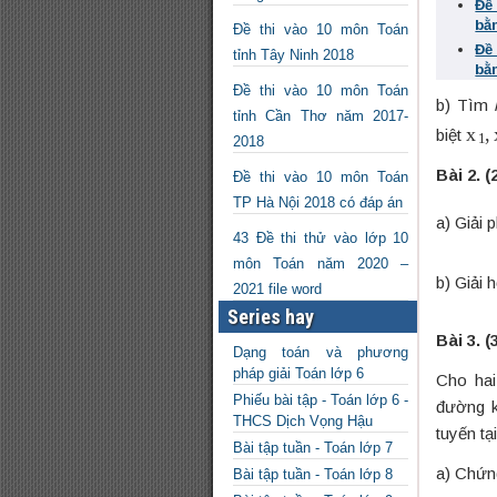
Đề
bằ
Đề thi vào 10 môn Toán
Đề
tỉnh Tây Ninh 2018
bằ
Đề thi vào 10 môn Toán
b) Tìm
tỉnh Cần Thơ năm 2017-
x
1
,
biệt
2018
Bài 2.
(
Đề thi vào 10 môn Toán
TP Hà Nội 2018 có đáp án
a) Giải 
43 Đề thi thử vào lớp 10
môn Toán năm 2020 –
b) Giải 
2021 file word
Series hay
Bài 3. (
Dạng toán và phương
pháp giải Toán lớp 6
Cho hai
Phiếu bài tập - Toán lớp 6 -
đường k
THCS Dịch Vọng Hậu
tuyến tạ
Bài tập tuần - Toán lớp 7
a) Chứn
Bài tập tuần - Toán lớp 8