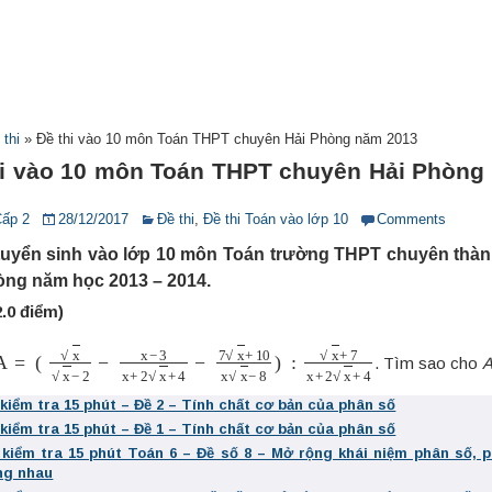
 thi
»
Đề thi vào 10 môn Toán THPT chuyên Hải Phòng năm 2013
hi vào 10 môn Toán THPT chuyên Hải Phòng
Cấp 2
28/12/2017
Đề thi
,
Đề thi Toán vào lớp 10
Comments
 tuyển sinh vào lớp 10 môn Toán trường THPT chuyên thà
òng năm học 2013 – 2014.
2.0 điểm)
A
(
x
=
x
−
2
−
x
−
3
x
+
2
x
+
4
−
7
x
+
10
x
x
−
8
)
:
x
+
7
x
+
2
x
+
4
. Tìm sao cho
 kiểm tra 15 phút – Đề 2 – Tính chất cơ bản của phân số
 kiểm tra 15 phút – Đề 1 – Tính chất cơ bản của phân số
 kiểm tra 15 phút Toán 6 – Đề số 8 – Mở rộng khái niệm phân số, 
ng nhau