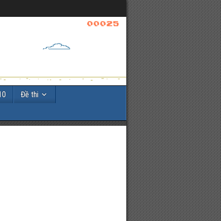
10
Đề thi