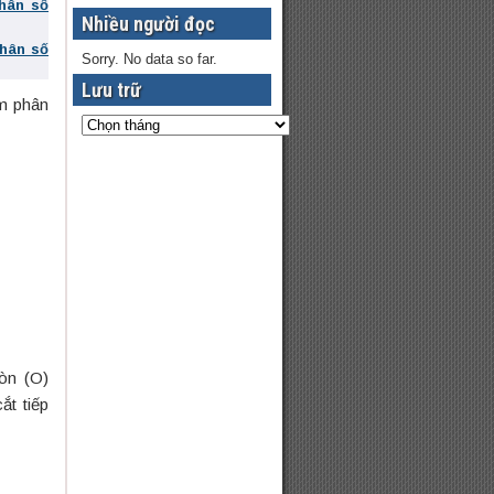
phân số
Nhiều người đọc
phân số
Sorry. No data so far.
Lưu trữ
m phân
òn (O)
ắt tiếp