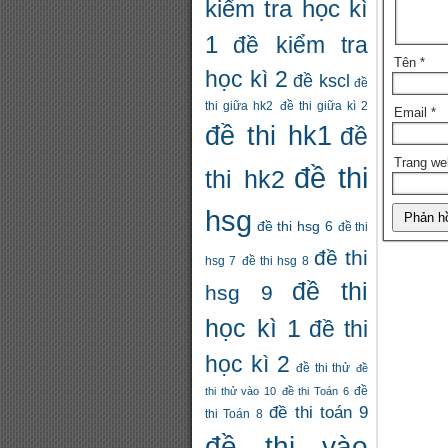
kiểm tra học kì
1
đề kiểm tra
Tên
*
học kì 2
đề kscl
đề
thi giữa hk2
đề thi giữa kì 2
Email
*
đề thi hk1
đề
Trang we
đề thi
thi hk2
hsg
đề thi hsg 6
đề thi
đề thi
hsg 7
đề thi hsg 8
đề thi
hsg 9
học kì 1
đề thi
học kì 2
đề thi thử
đề
thi thử vào 10
đề thi Toán 6
đề
đề thi toán 9
thi Toán 8
đề thi vào