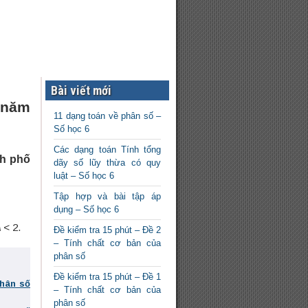
Bài viết mới
 năm
11 dạng toán về phân số –
Số học 6
Các dạng toán Tính tổng
nh phố
dãy số lũy thừa có quy
luật – Số học 6
Tập hợp và bài tập áp
dụng – Số học 6
A
< 2.
Đề kiểm tra 15 phút – Đề 2
– Tính chất cơ bản của
phân số
Đề kiểm tra 15 phút – Đề 1
phân số
– Tính chất cơ bản của
phân số