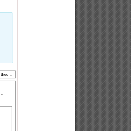
p theo →
u
*