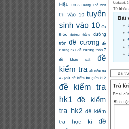
Updated: 2
Hậu
THCS Lương Thế Vinh
Từ khóa:
tuyển
thi vào 10
Bài 
sinh vào 10
đa
đường
thức
đường thẳng
đề cương
tròn
đề
đề cương toán 7
cương hk1
đề
đề khảo sát
kiểm tra
đề kiểm tra
← Bài tr
đề kiểm tra giữa kì 2
45 phút
đề kiểm tra
Trả lờ
Email của
hk1
đề kiểm
Bình luậ
tra hk2
đề kiểm
đề
tra học kì