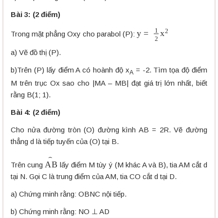
Bài 3: (2 điểm)
y
=
1
2
x
2
Trong mặt phẳng Oxy cho parabol (P):
a) Vẽ đồ thị (P).
b)Trên (P) lấy điểm A có hoành độ x
= -2. Tìm tọa độ điểm
A
M trên trục Ox sao cho |MA – MB| đạt giá trị lớn nhất, biết
rằng B(1; 1).
Bài 4: (2 điểm)
Cho nửa đường tròn (O) đường kình AB = 2R. Vẽ đường
thẳng d là tiếp tuyến của (O) tại B.
A
B
⌢
Trên cung
lấy điểm M tùy ý (M khác A và B), tia AM cắt d
tại N. Gọi C là trung điểm của AM, tia CO cắt d tại D.
a) Chứng minh rằng: OBNC nội tiếp.
b) Chứng minh rằng: NO ⊥ AD