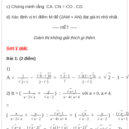
c) Chứng minh rằng: CA. CN = CO . CD.
d) Xác định vị trí điểm M để (2AM + AN) đạt giá trị nhỏ nhất.
—– HẾT —–
Giám thị không giải thích gì thêm.
Gợi ý giải:
Bài 1: (2 điểm)
1)
A
=
1
2
+
1
−
8
−
10
2
−
5
=
2
−
1
1
−
2
(
2
−
5
)
2
−
5
=
2
−
1
−
2
=
−
1
(
a
a
−
2
a
+
a
a
−
2
)
:
a
+
1
a
−
4
a
+
4
2) B =
với a > 0, a ≠ 4.
=
(
a
a
−
2
a
+
a
a
−
2
)
:
a
+
1
a
−
4
a
+
4
=
(
a
a
−
2
+
a
a
−
2
)
⋅
(
a
−
2
)
2
a
+
1
a
+
a
a
−
2
⋅
(
a
−
2
)
2
a
+
1
=
a
(
1
+
a
)
a
−
2
⋅
(
a
−
2
)
2
a
+
1
=
a
(
a
−
2
)