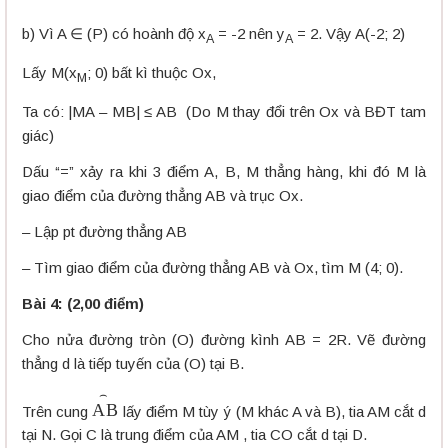
b) Vì A ∈ (P) có hoành độ x
= -2 nên y
= 2. Vậy A(-2; 2)
A
A
Lấy M(x
; 0) bất kì thuộc Ox,
M
Ta có: |MA – MB| ≤ AB (Do M thay đổi trên Ox và BĐT tam
giác)
Dấu “=” xảy ra khi 3 điểm A, B, M thẳng hàng, khi đó M là
giao điểm của đường thẳng AB và trục Ox.
– Lập pt đường thẳng AB
– Tìm giao điểm của đường thẳng AB và Ox, tìm M (4; 0).
Bài 4: (2,00 điểm)
Cho nửa đường tròn (O) đường kình AB = 2R. Vẽ đường
thẳng d là tiếp tuyến của (O) tại B.
A
B
⌢
Trên cung
lấy điểm M tùy ý (M khác A và B), tia AM cắt d
tại N. Gọi C là trung điểm của AM , tia CO cắt d tại D.