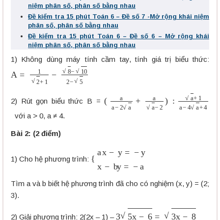
niệm phân số, phân số bằng nhau
Đề kiểm tra 15 phút Toán 6 – Đề số 7 -Mở rộng khái niệm
phân số, phân số bằng nhau
Đề kiểm tra 15 phút Toán 6 – Đề số 6 – Mở rộng khái
niệm phân số, phân số bằng nhau
1) Không dùng máy tính cầm tay, tính giá trị biểu thức:
A
=
1
2
+
1
−
8
−
10
2
−
5
(
a
a
−
2
a
+
a
a
−
2
)
:
a
+
1
a
−
4
a
+
4
2) Rút gọn biểu thức B =
với a > 0, a ≠ 4.
Bài 2: (2 điểm)
{
a
x
−
y
=
−
y
x
−
b
y
=
−
a
1) Cho hệ phương trình:
Tìm a và b biết hệ phương trình đã cho có nghiệm (x, y) = (2;
3).
3
5
x
−
6
=
3
x
−
8
2) Giải phương trình: 2(2x – 1) –