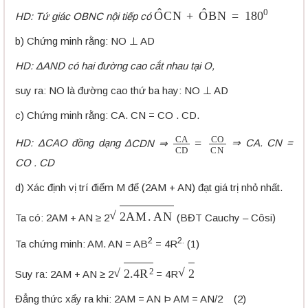
O
C
N
^
+
O
B
N
^
=
180
0
HD: Tứ giác OBNC nội tiếp có
b) Chứng minh rằng: NO ⊥ AD
HD: Δ
AND có hai đường cao cắt nhau tại O,
suy ra: NO là đường cao thứ ba hay: NO ⊥ AD
c) Chứng minh rằng: CA. CN = CO . CD.
C
A
C
D
=
C
O
C
N
HD: Δ
CAO đồng dạng
Δ
CDN ⇒
⇒
CA. CN =
CO . CD
d) Xác định vị trí điểm M để (2AM + AN) đạt giá trị nhỏ nhất.
2
A
M
.
A
N
Ta có: 2AM + AN ≥ 2
(BĐT Cauchy – Côsi)
2
2.
Ta chứng minh: AM. AN = AB
= 4R
(1)
2.4
R
2
2
Suy ra: 2AM + AN ≥ 2
= 4R
Đẳng thức xẩy ra khi: 2AM = AN Þ AM = AN/2 (2)