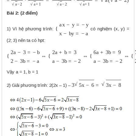
=
Bài 2: (2 điểm)
{
a
x
−
y
=
−
y
x
−
b
y
=
−
a
1) Vì hệ phương trình:
có nghiệm (x, y) =
(2; 3) nên ta có hpt:
{
2
a
−
3
=
−
b
2
−
3
b
=
−
a
⇔
{
2
a
+
b
=
3
a
−
3
b
=
−
2
⇔
{
6
a
+
3
b
=
9
a
−
Vậy a = 1, b = 1
3
5
x
−
6
=
3
x
−
8
2) Giải phương trình: 2(2x – 1) –